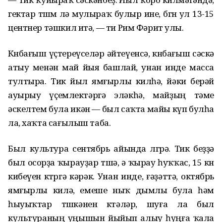
гектар төшөмө лә мулыраҡ булыр ине, бөгөн ул 13-15
центнер тәшкил итә, — ти Рим Фәрит улы.
Көнбағыш үҫтереүселәр әйтеүенсә, көнбағыш сәскә
атыу менән май йыя башлай, унан инде масса
тултыра. Тик йыл ямғырлы килһә, йәки берәй
ауырыу үҫемлектәргә эләкһә, майҙың тәме
әскелтем була икән — был саҡта майы күп булһа
ла, хаҡта сағылыш таба.
Был культура сентябрь айында өлгөрә. Тик беҙҙә
был осорҙа ҡырауҙар төшә, ә ҡырау һуҡҡас, 15 көн
кибеүен көтөргә кәрәк. Унан инде, ғәҙәттә, октябрь
ямғырлы килә, емеше ныҡ дымлы була һәм
һыуыҡтар төшкәнен көтәләр, шуға ла был
культураның уңышын йыйып алыу һуңға ҡала