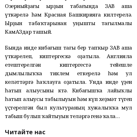
Озерныйҙағы ырҙын табағында ЗАВ аша
үткәрелә һәм Красная Башкирияға килтерелә.
Ырҙын табаҡтарынан уңышты тағылмалы
КамАЗдар ташый.
Бында инде көнбағыш тағы бер тапҡыр ЗАВ аша
үткәрелеп, киптергескә оҙатыла. Англияла
етештерелгән киптергестә тейешле
дымлылыҡҡа тиклем еткерелә һәм ул
келәттәргә һаҡлауға оҙатыла. Унда инде үҙен
һатып алыусыны көтә. Көнбағышҡа лайыҡлы
һатып алыусы табылыуын һәм күп хеҙмәт түгеп
үҫтерелгән был культураның хужалыҡҡа мул
табыш булып ҡайтыуын теләргә генә ҡала…
Читайте нас