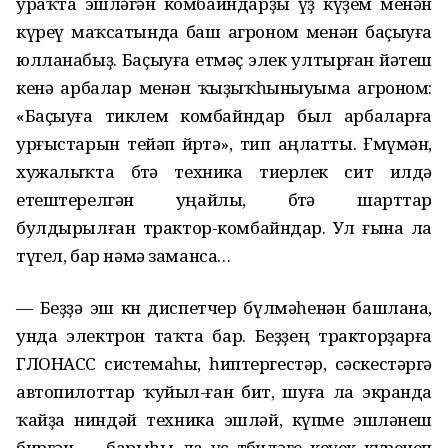
ураҡта эшләгән комбайндарҙы үҙ күҙем менән
күреү маҡсатында баш агроном менән баҫыуға
юлланабыҙ. Баҫыуға етмәҫ элек ултырған йәтеш
кенә арбалар менән ҡыҙыҡһыныуыма агроном:
«Баҫыуға тиклем комбайндар был арбаларға
урғыстарын тейәп йөрөтә», тип аңлатты. Ғөмүмән,
хужалыҡта бөтә техника тиерлек сит илдә
етештерелгән уңайлы, бөтә шарттар
булдырылған трактор-комбайндар. Ул ғына ла
түгел, бар нәмә заманса…
— Беҙҙә эш көнө диспетчер бүлмәһенән башлана,
унда электрон таҡта бар. Беҙҙең тракторҙарға
ГЛОНАСС системаһы, һиптергестәр, сәскестәргә
автопилоттар ҡуйыл-ған бит, шуға ла экранда
ҡайҙа ниндәй техника эшләй, күпме эшләнеш
биргән — барыһы ла ус төбөндәге кеүек күренеп