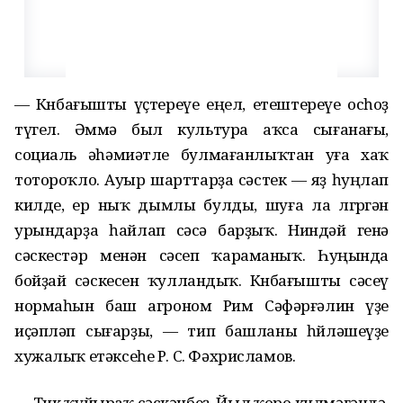
— Көнбағышты үҫтереүе еңел, етештереүе осһоҙ
түгел. Әммә был культура аҡса сығанағы,
социаль әһәмиәтле булмағанлыҡтан уға хаҡ
тотороҡло. Ауыр шарттарҙа сәстек — яҙ һуңлап
килде, ер ныҡ дымлы булды, шуға ла өлгөргән
урындарҙа һайлап сәсә барҙыҡ. Ниндәй генә
сәскестәр менән сәсеп ҡараманыҡ. Һуңында
бойҙай сәскесен ҡулландыҡ. Көнбағышты сәсеү
нормаһын баш агроном Рим Сәфәрғәлин үҙе
иҫәпләп сығарҙы, — тип башланы һөйләшеүҙе
хужалыҡ етәксеһе Р. С. Фәхрисламов.
— Тик ҡуйыраҡ сәскәнбеҙ. Йыл ҡоро килмәгәндә,