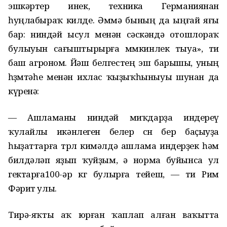
эшкәртер инек, техника Германиянан
һуңлабыраҡ килде. Әммә бының да ыңғай яғы
бар: ниндәй ысул менән сәскәндә отошлораҡ
булыуын сағыштырырға мөмкинлек тыуа», ти
баш агроном. Йәш белгестең эш барышы, уның
һөҙөмтәһе менән ихлас ҡыҙыҡһыныуы шунан да
күренә:
— Ашламаны ниндәй миҡдарҙа индереү
ҡулайлы икәнлеген белер өсөн бер баҫыуҙа
һыҙаттарға төрлө кимәлдә ашлама индерҙек һәм
билдәләп яҙып ҡуйҙым, ә норма буйынса ул
гектарға100-әр кг булырға тейеш, — ти Рим
Фәрит улы.
Тирә-яҡты аҡ юрған ҡаплап алған ваҡытта