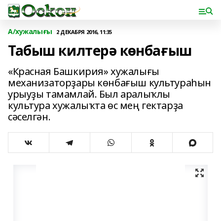
А/хужалығы
2 ДЕКАБРЯ 2016, 11:35
Табыш килтерә көнбағыш
«Красная Башкирия» хужалығы
механизаторҙары көнбағыш культураһын
урыуҙы тамамлай. Был аралыҡлы
культура хужалыҡта өс мең гектарҙа
сәселгән.