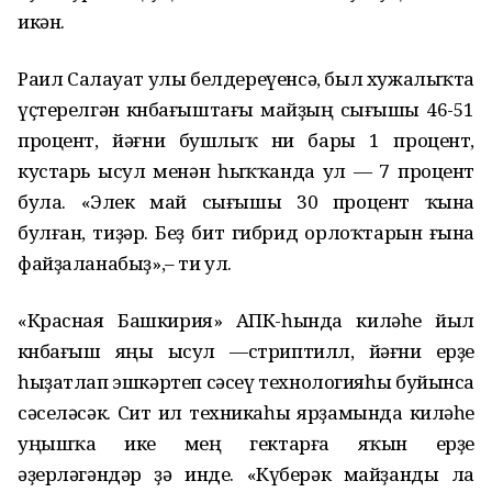
икән.
Раил Салауат улы белдереүенсә, был хужалыҡта
үҫтерелгән көнбағыштағы майҙың сығышы 46-51
процент, йәғни бушлыҡ ни бары 1 процент,
кустарь ысул менән һыҡҡанда ул — 7 процент
була. «Элек май сығышы 30 процент ҡына
булған, тиҙәр. Беҙ бит гибрид орлоҡтарын ғына
файҙаланабыҙ»,– ти ул.
«Красная Башкирия» АПК-һында киләһе йыл
көнбағыш яңы ысул —стриптилл, йәғни ерҙе
һыҙатлап эшкәртеп сәсеү технологияһы буйынса
сәселәсәк. Сит ил техникаһы ярҙамында киләһе
уңышҡа ике мең гектарға яҡын ерҙе
әҙерләгәндәр ҙә инде. «Күберәк майҙанды ла