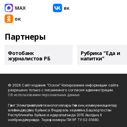
Партнеры
Фотобанк
Рубрика "Еда и
журналистов РБ
напитки"
© 2026 Сайт издания "Оскон" Копирование информации сайта
разрешено только с письменного согласия администрации.
Об использовании персональных данных
Гәзит Элемтә, мәғлүмәт технологиялары һәм киң коммуникациялар
өлкәһендә күҙәтеү буйынса Федераль хеҙмәттең Башҡортостан
Республикаһы буйынса идаралығында 2015 йылдың 6
ноябрендә теркәлде. Теркәү номеры ПИ № ТУ 02-01480.