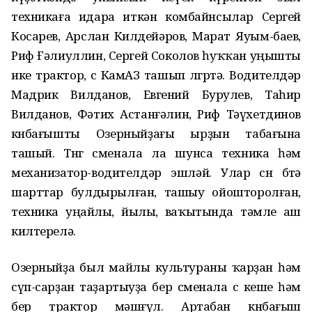
техникаға идара иткән комбайнсылар Сергей
Косарев, Арслан Килдейәров, Марат Яуым-баев,
Риф Ғәлиуллин, Сергей Соколов һуҡҡан уңышты
ике трактор, өс КамАЗ ташып өлгөртә. Водителдәр
Мадрик Вилданов, Евгений Бурулев, Таһир
Вилданов, Фәтих Астанғәлин, Риф Тәүхетдинов
көнбағышты Озерныйҙағы ырҙын табағына
ташый. Төнгө сменала ла шунса техника һәм
механизатор-водителдәр эшләй. Улар өсөн бөтә
шарттар булдырылған, ташыу ойошторолған,
техника уңайлы, йылы, ваҡытында тәмле аш
килтерелә.
Озерныйҙа был майлы культураны ҡарҙан һәм
сүп-сарҙан таҙартыуҙа бер сменала өс кеше һәм
бер трактор мәшғүл. Артабан көнбағыш