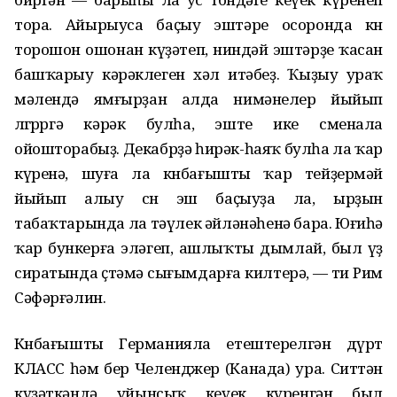
тора. Айырыуса баҫыу эштәре осоронда көн
торошон ошонан күҙәтеп, ниндәй эштәрҙе ҡасан
башҡарыу кәрәклеген хәл итәбеҙ. Ҡыҙыу ураҡ
мәлендә ямғырҙан алда нимәнелер йыйып
өлгөрөргә кәрәк булһа, эште ике сменала
ойошторабыҙ. Декабрҙә һирәк-һаяҡ булһа ла ҡар
күренә, шуға ла көнбағышты ҡар тейҙермәй
йыйып алыу өсөн эш баҫыуҙа ла, ырҙын
табаҡтарында ла тәүлек әйләнәһенә бара. Юғиһә
ҡар бункерға эләгеп, ашлыҡты дымлай, был үҙ
сиратында өҫтәмә сығымдарға килтерә, — ти Рим
Сәфәрғәлин.
Көнбағышты Германияла етештерелгән дүрт
КЛАСС һәм бер Челенджер (Канада) ура. Ситтән
күҙәткәндә уйынсыҡ кеүек күренгән был