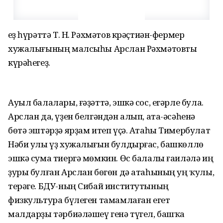
Һеҙ һүрәттә Т. Н. Рәхмәтов крәҫтиән-фермер
хужалығының малсыһы Арслан Рәхмәтовты
күрәһегеҙ.
Ауыл балалары, ғәҙәттә, эшкә сос, егәрле була.
Арслан да, үҙен белгәндән алып, ата-әсәһенә
бөтә эштәрҙә ярҙам итеп үҫә. Атаһы Тимербулат
Нәби улы үҙ хужалығын булдырғас, башкөллө
эшкә сума тиергә мөмкин. Өс балалы ғаиләлә иң
ҙуры булған Арслан бөгөн дә атаһының уң ҡулы,
терәге. БДУ-ның Сибай институтының
физкультура бүлеген тамамлаған егет
малдарҙы тәрбиәләшеү генә түгел, башҡа