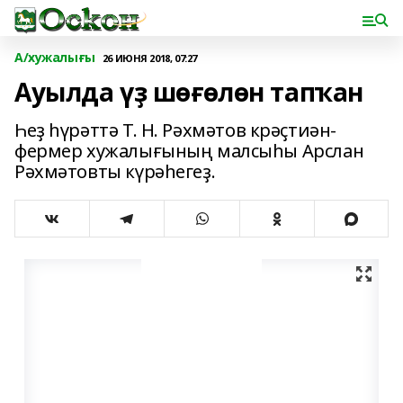
А/хужалығы
26 ИЮНЯ 2018, 07:27
Ауылда үҙ шөғөлөн тапҡан
Һеҙ һүрәттә Т. Н. Рәхмәтов крәҫтиән-
фермер хужалығының малсыһы Арслан
Рәхмәтовты күрәһегеҙ.