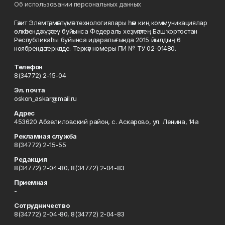
Об использовании персональных данных
Гәзит Элемтә, мәғлүмәт технологиялары һәм киң коммуникациялар
өлкәһендә күҙәтеү буйынса Федераль хеҙмәттең Башҡортостан
Республикаһы буйынса идаралығында 2015 йылдың 6
ноябрендә теркәлде. Теркәү номеры ПИ № ТУ 02-01480.
Телефон
8(34772) 2-15-04
Эл. почта
oskon_askar@mail.ru
Адрес
453620 Абзелиловский район, с. Аскарово, ул. Ленина, 14а
Рекламная служба
8(34772) 2-15-55
Редакция
8(34772) 2-04-80, 8(34772) 2-04-83
Приемная
-
Сотрудничество
8(34772) 2-04-80, 8(34772) 2-04-83