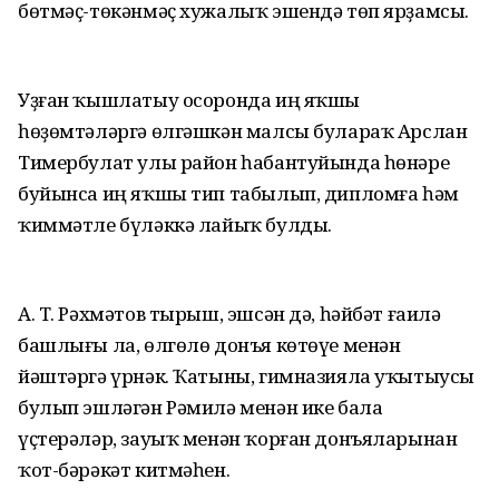
бөтмәҫ-төкәнмәҫ хужалыҡ эшендә төп ярҙамсы.
Уҙған ҡышлатыу осоронда иң яҡшы
һөҙөмтәләргә өлгәшкән малсы булараҡ Арслан
Тимербулат улы район һабантуйында һөнәре
буйынса иң яҡшы тип табылып, дипломға һәм
ҡиммәтле бүләккә лайыҡ булды.
А. Т. Рәхмәтов тырыш, эшсән дә, һәйбәт ғаилә
башлығы ла, өлгөлө донъя көтөүе менән
йәштәргә үрнәк. Ҡатыны, гимназияла уҡытыусы
булып эшләгән Рәмилә менән ике бала
үҫтерәләр, зауыҡ менән ҡорған донъяларынан
ҡот-бәрәкәт китмәһен.