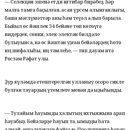
— Селекция эшенә етди иғтибар бирәбеҙ, һәр
малға тамға баҫылған, ҡасан үрсем алынғанлығы,
башҡа мәғлүмәттәр аныҡ һәм теүәл алып барыла.
Быйыл өс йәшлек 34 бейәне төп көтөүгә
индерҙек, сөнки, элек-электән билдәле
булыуынса, нәҡ өс йәштән уҙған бейәләрҙең һөтө
иң шифалыһы, иң тәмлеһе, — тип дауам итә
Рөстәм Рәфҡәт улы.
Ҙур күләмдә етештерелгән ҡулланыу осоро сикле
булған тауарҙың үтемлеге менән дә ҡыҙыҡһындыҡ.
— Тулайым һауымды халыҡтың ихтыяжына ҡарап
һауабыҙ. Бейәләрҙе һауып та, ҡымыҙҙы һата
алмай, ергә түгеүҙән файҙа юҡ. Продукцияға һорау