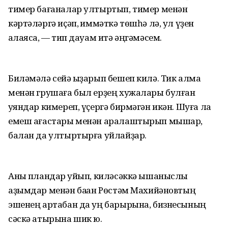
тимер бағаналар ултыртып, тимер менән
кәртәләргә иҫәп, ҡиммәткә төшһә лә, ул үҙен
аҡлаясаҡ, — тип дауам итә әңгәмәсем.
Биләмәлә сейә ҡыҙарып бешеп килә. Тик алма
менән грушаға был ерҙең хужалары булған
ҡуяндар кимереп, үҫергә бирмәгән икән. Шуға ла
емеш ағастары менән аралаштырып мышар,
балан да ултыртырға уйлайҙар.
Аныҡ пландар ҡуйып, киләсәккә ышаныслы
аҙымдар менән баҡҡан Рөстәм Махийәновтың
эшенең артабан да уң барырына, бизнесының
сәскә атырына шик юҡ.