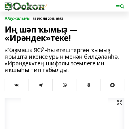
А/хужалығы
31 ИЮЛЯ 2018, 05:53
Иң шәп ҡымыҙ —
«Ирәндек»теке!
«Ҡаҙмаш» ЯСЙ-һы етештергән ҡымыҙ
ярышта икенсе урын менән билдәләнһә,
«Ирәндек»тең шифалы эсемлеге иң
яҡшыһы тип табылды.