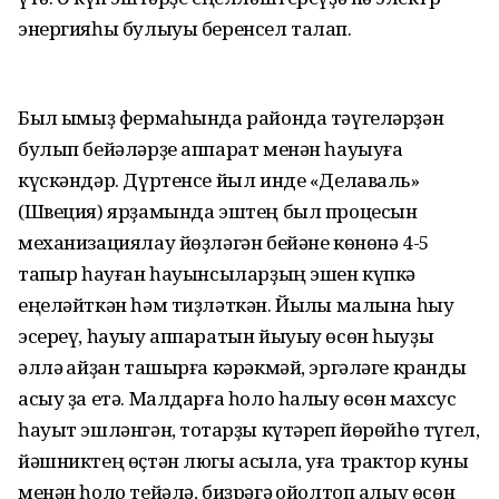
энергияһы булыуы беренсел талап.
Был ҡымыҙ фермаһында районда тәүгеләрҙән
булып бейәләрҙе аппарат менән һауыуға
күскәндәр. Дүртенсе йыл инде «Делаваль»
(Швеция) ярҙамында эштең был процесын
механизациялау йөҙләгән бейәне көнөнә 4-5
тапҡыр һауған һауынсыларҙың эшен күпкә
еңеләйткән һәм тиҙләткән. Йылҡы малына һыу
эсереү, һауыу аппаратын йыуыу өсөн һыуҙы
әллә ҡайҙан ташырға кәрәкмәй, эргәләге кранды
асыу ҙа етә. Малдарға һоло һалыу өсөн махсус
һауыт эшләнгән, тоҡтарҙы күтәреп йөрөйһө түгел,
йәшниктең өҫтән люгы асыла, уға трактор куны
менән һоло тейәлә, биҙрәгә ҡойолтоп алыу өсөн