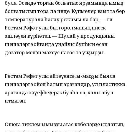
була. Эсендә торған болғатҡыс ярҙамында ҡымыҙ
болғатылып тора ла инде. Күпмелер ваҡытта бер
температурала һаҡлау режимы ла бар, — ти
Рөстәм Рәфҡәт улы был ҡоролманың нисек
эшләүен күрһәтеп. — Шулай уҡ продукцияны
шешәләргә ҡойғанда уңайлы булһын өсөн
дозатор менән махсус насос та ҡуйҙырҙыҡ.
Рөстәм Рәфҡәт улы әйтеүенсә, ҡы-мыҙҙы быяла
шешәләргә ҡойоп һатып ҡарағандар, ул пластикка
ҡарағанда хәүефһеҙерәк булһа ла, халыҡ ҡабул
итмәгән.
Ошоға тиклем ҡымыҙҙы ағас көбөләрҙе ыҫлатып,