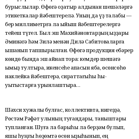
бурыслылар. Өфөгә оҙатыр алдынан шешәләргә
этикеткалар йәбештерелә. Уның да үҙ талабы —
бер миллиметрға ла ҡыйыш йәбештерелергә
тейеш түгел. Был эш Махийәновтарҙың ҡыҙҙары
Әминәгә һәм Зилә менән Дилә Сабитоваларға
ышанып тапшырылған. Өфөгә продукция ебәрер
көндө бында эш ҡайнап тора: кемдер шешәгә
ҡымыҙ тултыра, икенсеһе ҡапҡасын яба, өсөнсөһө
наклейка йәбештерә, сираттағыһы һы-
уытҡыстарға урынлаштыра…
Шәхси хужалыҡ булғас, коллективта, нигеҙҙә,
Рөстәм Рәфҡәт улының туғандары, таныштары
тупланған. Шуға ла барыһы ла берҙәм булып,
яҡшы һуңғы һөҙөмтә өсөн ҡыҙыҡһынып, ең