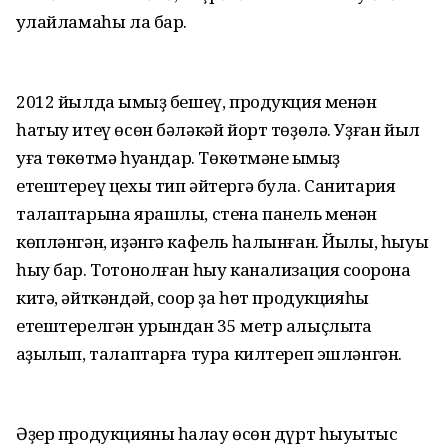
ҡулайламаһы ла бар.
2012 йылда ҡымыҙ бешеү, продукция менән
һатыу итеү өсөн бәләкәй йорт төҙөлә. Уҙған йыл
уға төкөтмә һуҡҡандар. Төкөтмәне ҡымыҙ
етештереү цехы тип әйтергә була. Санитария
талаптарына ярашлы, стена панель менән
көпләнгән, иҙәнгә кафель һалынған. Йылы, һыуыҡ
һыу бар. Тотонолған һыу канализация соҡорона
китә, әйткәндәй, соҡор ҙа һөт продукцияһы
етештерелгән урындан 35 метр алыҫлыҡта
ҡаҙылып, талаптарға тура килтереп эшләнгән.
Әҙер продукцияны һаҡлау өсөн дүрт һыуытҡыс