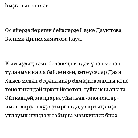
һыҙғанып эшләй.
Өс өйөрҙә йөрөгән бейәләрҙе Һәҙиә Дауытова,
Вәлимә Дилмөхәмәтова һауа.
Ҡымыҙҙың тәме бейәнең ниндәй үлән менән
туҡланыуына ла бәйле икән, көтөүселәр Даян
Хаҡыев менән Әсфәндийәр Әхмәҙиев малды көнө-
төнө тигәндәй иркен йөрөтөп, туйғансы ашата.
Әйткәндәй, малдарға ҡуйылған «маячоктар»
йылҡыларҙан күҙ яҙҙырғанда, уларҙың ҡайҙа
утлауын шунда уҡ табырға мөмкинлек бирә.