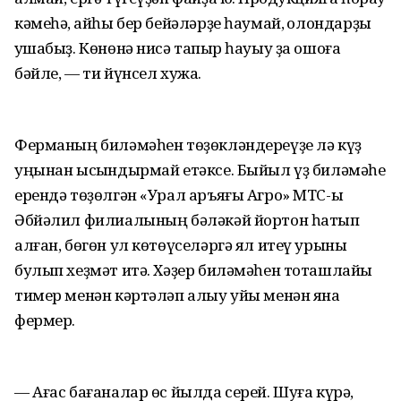
кәмеһә, ҡайһы бер бейәләрҙе һаумай, ҡолондарҙы
ҡушабыҙ. Көнөнә нисә тапҡыр һауыу ҙа ошоға
бәйле, — ти йүнсел хужа.
Ферманың биләмәһен төҙөкләндереүҙе лә күҙ
уңынан ысҡындырмай етәксе. Быйыл үҙ биләмәһе
ерендә төҙөлгән «Урал аръяғы Агро» МТС-ы
Әбйәлил филиалының бәләкәй йортон һатып
алған, бөгөн ул көтөүселәргә ял итеү урыны
булып хеҙмәт итә. Хәҙер биләмәһен тоташлайы
тимер менән кәртәләп алыу уйы менән яна
фермер.
— Ағас бағаналар өс йылда серей. Шуға күрә,