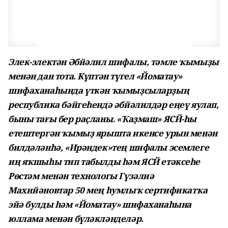
Элек-электән Әбйәлил шифалы, тәмле ҡымыҙы
менән дан тота. Күптән түгел «Йоматау»
шифаханаһында үткән ҡымыҙсыларҙың
республика бәйгеһендә әбйәлилдәр еңеү яулап,
быны тағы бер раҫланы. «Ҡаҙмаш» ЯСЙ-һы
етештергән ҡымыҙ ярышта икенсе урын менән
билдәләнһә, «Ирәндек»тең шифалы эсемлеге
иң яҡшыһы тип табылды һәм ЯСЙ етәксеһе
Рөстәм менән технологы Гүзәлиә
Махийәновтар 50 мең һумлыҡ сертификатҡа
эйә булды һәм «Йоматау» шифаханаһына
юллама менән бүләкләнделәр.