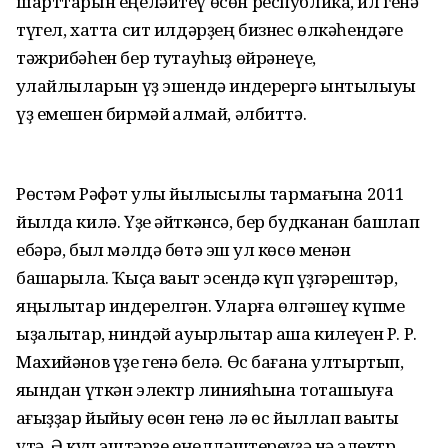
шарттарын еңеләйтеү өсөн республика, ил генә
түгел, хатта сит илдәрҙең бизнес өлкәһендәге
тәжрибәһен бер туҡтауһыҙ өйрәнеүе,
ҡулайлыларын үҙ эшендә индерергә ынтылыуы
үҙ емешен бирмәй ҡалмай, әлбиттә.
Рөстәм Рәфҡәт улы йылҡысылыҡ тармағына 2011
йылда килә. Үҙе әйткәнсә, бер будканан башлап
ебәрә, был мәлдә бөтә эш ҡул көсө менән
башҡарыла. Ҡыҫҡа ваҡыт эсендә күп үҙгәрештәр,
яңылыҡтар индерелгән. Уларға өлгәшеү күпме
ыҙалыҡтар, ниндәй ауырлыҡтар аша килеүен Р. Р.
Махийәнов үҙе генә белә. Өс бағана ултыртып,
яҡындан үткән электр линияһына тоташыуға
ҡағыҙҙар йыйыу өсөн генә лә өс йыллап ваҡыты
үтә. Ә күп эштәрҙе еңелләштереүҙә нәҡ электр