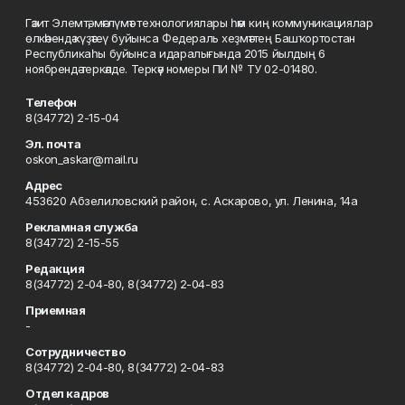
Гәзит Элемтә, мәғлүмәт технологиялары һәм киң коммуникациялар
өлкәһендә күҙәтеү буйынса Федераль хеҙмәттең Башҡортостан
Республикаһы буйынса идаралығында 2015 йылдың 6
ноябрендә теркәлде. Теркәү номеры ПИ № ТУ 02-01480.
Телефон
8(34772) 2-15-04
Эл. почта
oskon_askar@mail.ru
Адрес
453620 Абзелиловский район, с. Аскарово, ул. Ленина, 14а
Рекламная служба
8(34772) 2-15-55
Редакция
8(34772) 2-04-80, 8(34772) 2-04-83
Приемная
-
Сотрудничество
8(34772) 2-04-80, 8(34772) 2-04-83
Отдел кадров