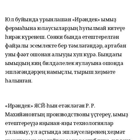
Юл буйында урынлашҡан «Ирәндек» ҡымыҙ
фермаһына юлаусыларҙың һуғылмай китеүе
һирәк күренеш. Сөнки бында етештерелгән
файҙалы эсемлекте бер тәмләгәндәр, артабан
уны фәҡәт ошонан алыуҙы хуп күрә. Бындағы
ҡымыҙҙың киң билдәлелек яулауына ошонда
эшләгәндәрҙең намыҫлы, тырыш хеҙмәте
һалынған.
«Ирәндек» ЯСЙ-һын етәкләгән Р. Р.
Махийәновтың производствоны үҫтереү, ҡымыҙ
етештереүҙә яңынан-яңы технологиялар
ҡулланыу, ҡул аҫтында эшләүселәренең хеҙмәт