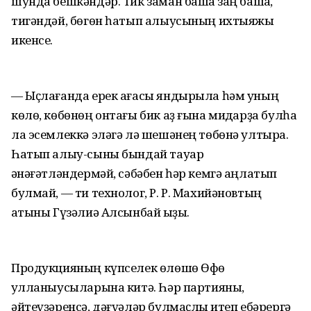
шунда бешкәндәр. Тик заман башҡа заң башҡа,
тигәндәй, бөгөн һатып алыусының ихтыяжы
икенсе.
— Ыҫлағанда ерек ағасы яндырыла һәм уның
көлө, көбөнөң онтағы бик аҙ ғына миҡдарҙа булһа
ла эсемлеккә эләгә лә шешәнең төбөнә ултыра.
Һатып алыу-сыны бындай тауар
ҡәнәғәтләндермәй, сәбәбен һәр кемгә аңлатып
булмай, — ти технолог, Р. Р. Махийәновтың
ҡатыны Гүзәлиә Алсынбай ҡыҙы.
Продукцияның күпселек өлөшө Өфө
ҡулланыусыларына китә. Һәр партияны,
әйтеүҙәренсә, дәғүәләр булмаҫлыҡ итеп ебәрергә