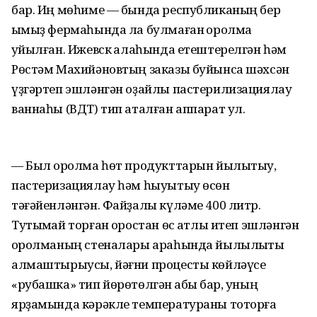
бар. Иң мөһиме — бында республиканың бер
ҡымыҙ фермаһында ла булмаған ҡоролма
ҡуйылған. Ижевск ҡалаһында етештерелгән һәм
Рөстәм Махийәновтың заказы буйынса шәхсән
үҙгәртеп эшләнгән оҙайлы пастерилизациялау
ваннаһы (ВДТ) тип аталған аппарат ул.
— Был ҡоролма һөт продукттарын йылытыу,
пастеризациялау һәм һыуытыу өсөн
тәғәйенләнгән. Файҙалы күләме 400 литр.
Тутыҡмай торған ҡоростан өс ҡатлы итеп эшләнгән
ҡоролманың стеналары араһында йылылыҡты
алмаштырыусы, йәғни процесты көйләүсе
«рубашка» тип йөрөтөлгән ҡабыҡ бар, уның
ярҙамында кәрәкле температураны тоторға