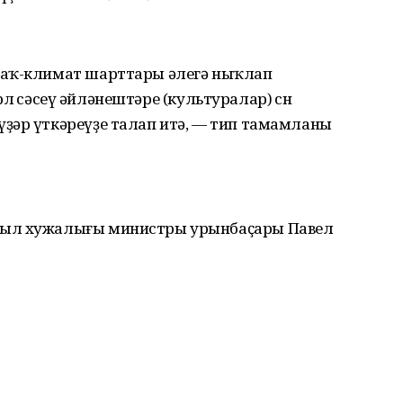
раҡ-климат шарттары әлегә ныҡлап
өрлө сәсеү әйләнештәре (культуралар) өсөн
ҙәр үткәреүҙе талап итә, — тип тамамланы
уыл хужалығы министры урынбаҫары Павел