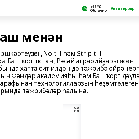
+18 °С
Антитеррор
Облачно
раш менән
кәртеүҙең No-till һәм Strip-till
а Башҡортостан, Рәсәй аграрийҙары өсөн
бында хатта сит илдән дә тәжрибә өйрәнер
ның Фәндәр академияһы һәм Башҡорт дәүл
тарафынан технологияларҙың һөҙөмтәлеген
арында тәжрибәләр һалына.