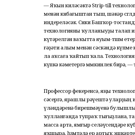
— Яҡын киләсәктә Strip-till технол
менән көнбағыштан тыш, шәкәр сөгөл
индереләсәк. Сөнки Башҡор-тостан
технологияны ҡулланыуҙы талап итә
күтәрелгән ваҡытта яуым-төшөм етер
ғәҙәти алым менән сәскәндә күпме 
ла аҡсаға ҡайтып ҡала. Технологи
күпкә кәметергә мөмкинлек бирә, — 
Профессор фекеренсә, яңы техноло
сәсергә, ярашлы рәүештә уларҙың 
үләндәренә бирешмәүенә булышлы
ҡулланғанда тупраҡ тығыҙлана, 
масса арта, ямғыр селәүсендәре кү
яҡшыра, һөҙөмтәлә ер артыҡ эшкәрте