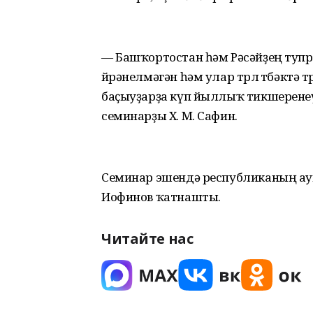
— Башҡортостан һәм Рәсәйҙең туп
өйрәнелмәгән һәм улар төрлө төбәктә т
баҫыуҙарҙа күп йыллыҡ тикшеренеү
семинарҙы Х. М. Сафин.
Семинар эшендә республиканың а
Иофинов ҡатнашты.
Читайте нас