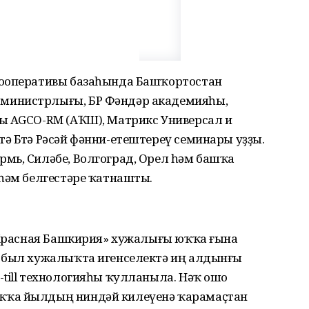
кооперативы базаһында Башҡортостан
министрлығы, БР Фәндәр академияһы,
ы AGCO-RM (АҠШ), Матрикс Универсал и
 Бөтә Рәсәй фәнни-етештереү семинары уҙҙы.
мь, Силәбе, Волгоград, Орел һәм башҡа
 һәм белгестәре ҡатнашты.
 «Красная Башкирия» хужалығы юҡҡа ғына
л был хужалыҡта игенселектә иң алдынғы
till технологияһы ҡулланыла. Нәҡ ошо
ҡҡа йылдың ниндәй килеүенә ҡарамаҫтан