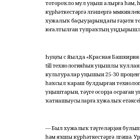
тотороҡло мул уңыш алырға һәм, һө
күрһәткестәргә өлгәшергә мөмкинлек
хужалыҡ баҫыуҙарындағы ғәҙәти т
юғалтылған тупраҡтың уңдырышлы
Һуңғы өс йылда «Красная Башкирия»
till технологияһын уңышлы ҡулла
культуралар уңышын 25-30 процент
һаҡсыл ҡараш булдырған технологи
уңыштарын, тәүге осорҙа осраған
ҡатнашыусыларға хужалыҡ етәксеһе
— Был хужалыҡ тәүгеләрҙән булы
һәм яҡшы күрһәткестәргә өлгәшә.