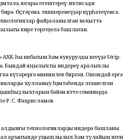
ҙөмтәлә, юғары етештереү-иҡтисади
 бирә. Өҫтәүенә, тикшеренеүҙәр күрһәтеүенсә,
ехнологиялар файҙаланылған ваҡытта
лығы кире тергеҙелә башлаған.
 АХК-һы көнбағыш һәм кукурузды игеүҙә Strip-
на. Бындай яңылыҡты индереү аралыҡлы
ҡа күтәрергә мөмкинлек биргән. Ошондай ергә
яларҙы ҡулланыу һөҙөмтәһендә өлгәшелгән
 уңышһыҙлыҡтарын бәйән итте семинарҙа
 Р. С. Фәхрисламов.
п алдынғы технологияларҙы индерә башланы
 Урал аръяғында уңышлылыҡ һәм тулайым иген