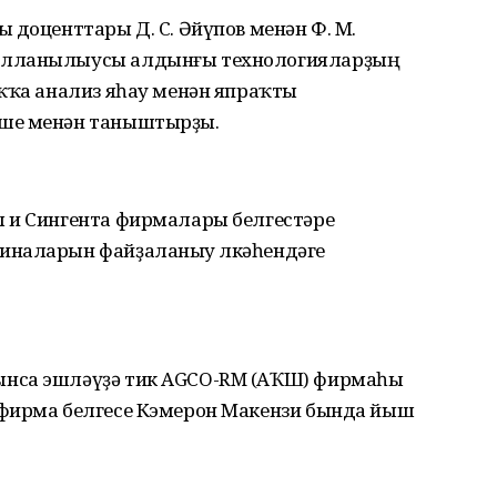
 доценттары Д. С. Әйүпов менән Ф. М.
улланылыусы алдынғы технологияларҙың
аҡҡа анализ яһау менән япраҡты
эше менән таныштырҙы.
 и Сингента фирмалары белгестәре
иналарын файҙаланыу өлкәһендәге
ынса эшләүҙә тик AGCO-RM (АҠШ) фирмаһы
 фирма белгесе Кэмерон Макензи бында йыш