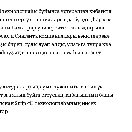
l технологияһы буйынса үҫтерелгән көнбағыш
и-етештереү станцияларында булды, һәр кем
һы һәм аграр университет ғалимдарына,
сал и Сингента компаниялары вәкилдәренә
ы биреп, тулы яуап алды, улар-ға тупраҡҡа
яһауҙың инновацион системаһын өйрәнеү
ьтураларҙың ауыл хужалығы өсөн бик үк
рға яҡын буйға етеүенән, көнбағыштың башы
ынан Strip-till технологияһының нисек
тар.