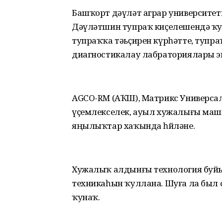
Башҡорт дәүләт аграр университеты
Дәүләтшин тупраҡ киҫелешендә ҡ
тупраҡҡа тәьҫирен күрһәтте, тупр
диагностикалау лабраториялары 
AGCO-RM (АҠШ), Матрикс Универсал
үҫемлекселек, ауыл хужалығы маш
яңылыҡтар хаҡында һөйләне.
Хужалыҡ алдынғы технология буй
техникаһын ҡуллана. Шуға ла был
ҡунаҡ.