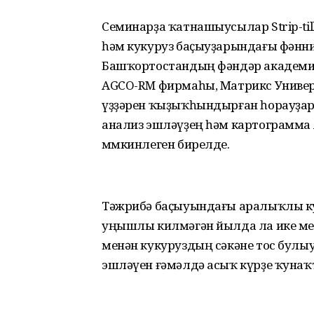
Семинарҙа ҡатнашыусылар Strip-til
һәм кукуруз баҫыуҙарындағы фәнн
Башҡортостандың фәндәр академия
AGCO-RM фирмаһы, Матрикс Универ
үҙҙәрен ҡыҙыҡһындырған һорауҙарҙ
анализ эшләүҙең һәм картограмма 
мөмкинлеген бирелде.
Тәжрибә баҫыуындағы аралыҡлы кул
уңышлы килмәгән йылда ла ике мет
менән кукуруздың сәкәне тос булыу
эшләүен ғәмәлдә асыҡ күрҙе ҡунаҡ