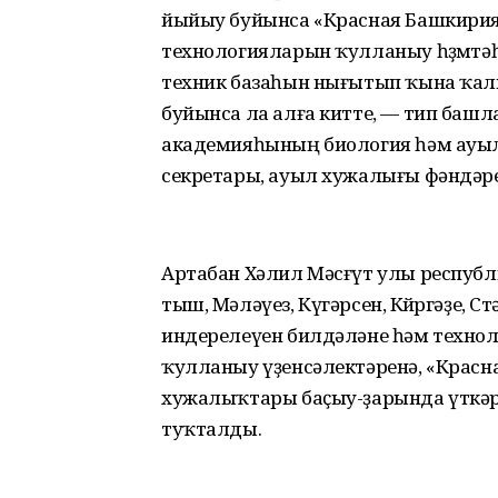
йыйыу буйынса «Красная Башкирия»ға 
технологияларын ҡулланыу һөҙөмт
техник базаһын нығытып ҡына ҡа
буйынса ла алға китте, — тип баш
академияһының биология һәм ауыл
секретары, ауыл хужалығы фәндәре 
Артабан Хәлил Мәсғүт улы респуб
тыш, Мәләүез, Күгәрсен, Көйөргәҙе
индерелеүен билдәләне һәм техно
ҡулланыу үҙенсәлектәренә, «Крас
хужалыҡтары баҫыу-ҙарында үткәр
туҡталды.