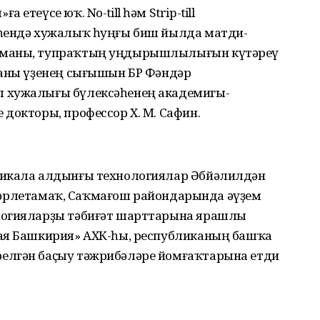
етеүсе юҡ. No-till һәм Strip-till
әһендә хужалыҡ һуңғы биш йылда матди-
лманы, тупраҡтың уңдырышлылығын күтәреү
ланы үҙенең сығышын БР Фәндәр
 хужалығы бүлексәһенең академигы-
докторы, профессор Х. М. Сафин.
ликала алдынғы технологиялар Әбйәлилдән
, Стәрлетамаҡ, Саҡмағош райондарында әүҙем
логияларҙы тәбиғәт шарттарына ярашлы
ная Башкирия» АХК-һы, республиканың башҡа
елгән баҫыу тәжрибәләре йомғаҡтарына етди