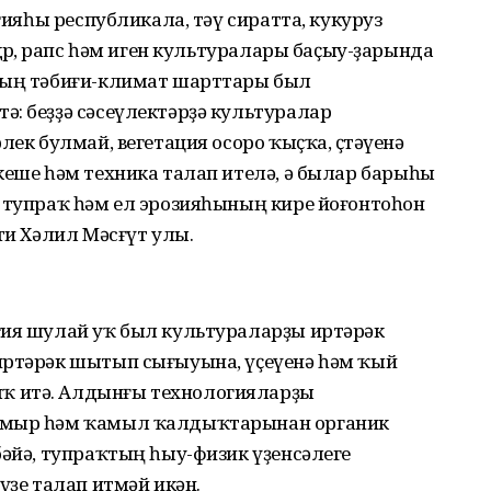
огияһы республикала, тәү сиратта, кукуруз
дөрө, рапс һәм иген культуралары баҫыу-ҙарында
дың тәбиғи-климат шарттары был
: беҙҙә сәсеүлектәрҙә культуралар
лек булмай, вегетация осоро ҡыҫҡа, өҫтәүенә
кеше һәм техника талап ителә, ә былар барыһы
я тупраҡ һәм ел эрозияһының кире йоғонтоһон
ти Хәлил Мәсғүт улы.
гия шулай уҡ был культураларҙы иртәрәк
иртәрәк шытып сығыуына, үҫеүенә һәм ҡый
ҡ итә. Алдынғы технологияларҙы
тамыр һәм ҡамыл ҡалдыҡтарынан органик
бәйә, тупраҡтың һыу-физик үҙенсәлеге
үҙе талап итмәй икән.