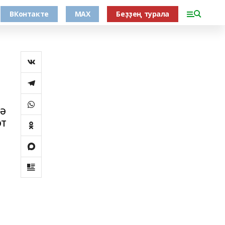
ВКонтакте
MAX
Беҙҙең турала
гә
әт