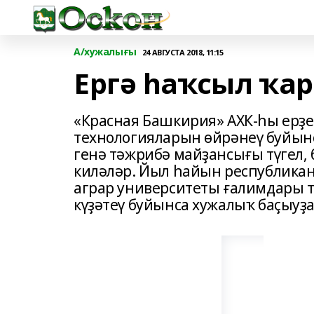
А/хужалығы
24 АВГУСТА 2018, 11:15
Ергә һаҡсыл ҡа
«Красная Башкирия» АХК-һы ерҙе эш
технологияларын өйрәнеү буйынс
генә тәжрибә майҙансығы түгел, 
киләләр. Йыл һайын республика
аграр университеты ғалимдары 
күҙәтеү буйынса хужалыҡ баҫыуҙ