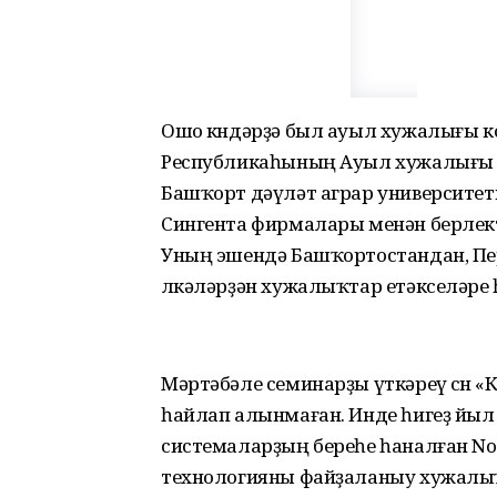
Ошо көндәрҙә был ауыл хужалығы 
Республикаһының Ауыл хужалығы 
Башҡорт дәүләт аграр университет
Сингента фирмалары менән берлектә
Уның эшендә Башҡортостандан, Пер
өлкәләрҙән хужалыҡтар етәкселәре
Мәртәбәле семинарҙы үткәреү өсөн
һайлап алынмаған. Инде һигеҙ йы
системаларҙың береһе һаналған No-
технологияны файҙаланыу хужалы