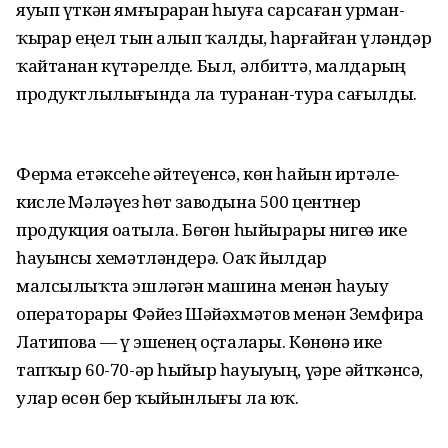
яуып үткән ямғырҙарҙан һыуға сарсаған урман-
ҡырҙар еңел тын алып ҡалды, һарғайған үләндәр
ҡайтанан күтәрелде. Был, әлбиттә, малдарҙың
продуктлылығында ла туранан-тура сағылды.
Ферма етәксеһе әйтеүенсә, көн һайын иртәле-
кисле Мәләүез һөт заводына 500 центнер
продукция оҙатыла. Бөгөн һыйырҙарҙы нигеҙҙә ике
һауынсы хеҙмәтләндерә. Оҙаҡ йылдар
малсылыҡта эшләгән машина менән һауыу
операторҙары Фәйез Шәйәхмәтов менән Земфира
Латипова — үҙ эшенең оҫталары. Көнөнә ике
тапҡыр 60-70-әр һыйыр һауыуҙың, үҙҙәре әйткәнсә,
улар өсөн бер ҡыйынлығы ла юҡ.