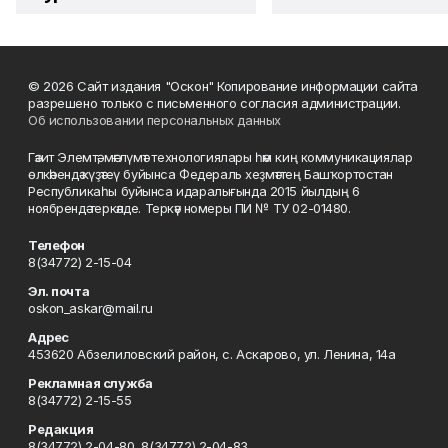
© 2026 Сайт издания "Оскон" Копирование информации сайта
разрешено только с письменного согласия администрации.
Об использовании персональных данных
Гәзит Элемтә, мәғлүмәт технологиялары һәм киң коммуникациялар
өлкәһендә күҙәтеү буйынса Федераль хеҙмәттең Башҡортостан
Республикаһы буйынса идаралығында 2015 йылдың 6
ноябрендә теркәлде. Теркәү номеры ПИ № ТУ 02-01480.
Телефон
8(34772) 2-15-04
Эл. почта
oskon_askar@mail.ru
Адрес
453620 Абзелиловский район, с. Аскарово, ул. Ленина, 14а
Рекламная служба
8(34772) 2-15-55
Редакция
8(34772) 2-04-80, 8(34772) 2-04-83