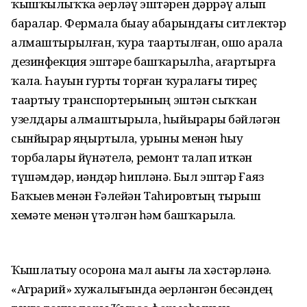
ҡышҡылыҡҡа әҙерләү эштәрен дәррәү алып
баралар. Фермала быҙау аҙбарындағы ситлектәр
алмаштырылған, ҡура таҙартылған, ошо арала
дезинфекция эштәре башҡарылһа, ағартырға
ҡала. Һауын гурты торған ҡуралағы тиреҫ
таҙартыу транспортерының эштән сыҡҡан
узелдары алмаштырыла, һыйырҙарҙы бәйләгән
сынйырҙар яңыртыла, урыны менән һыу
торбалары йүнәтелә, ремонт талап иткән
түшәмдәр, иҙәндәр һипләнә. Был эштәр Ғаяз
Баҡыев менән Ғәлейән Таһировтың тырыш
хеҙмәте менән үтәлгән һәм башҡарыла.
Ҡышлатыу осорона мал аҙығы ла хәстәрләнә.
«Аграрий» хужалығында әҙерләнгән бесәндең