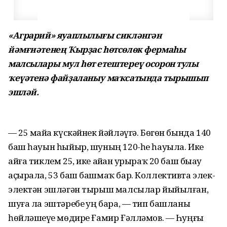
«Аграрий» яуаплылығы сикләнгән
йәмғиәтенең Ҡырҙас һөтсөлөк фермаһы
малсылары мул һөт етештереү осорон тулы
ҡеүәтенә файҙаланыу маҡсатында тырышып
эшләй.
— 25 майҙа күскәйнек йәйләүгә. Бөгөн бында 140
баш һауын һыйыр, шуның 120-һе һауыла. Ике
айға тиклем 25, ике айҙан ҙурыраҡ 20 баш быҙау
аҫырала, 53 баш башмаҡ бар. Коллективта элек-
электән эшләгән тырыш малсылар йыйылған,
шуға ла эштәребеҙ уң бара, — тип башланы
һөйләшеүҙе мөдире Ғамир Ғәлләмов. — Һуңғы