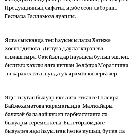
Продукцияның сифаты, иҫәбе өсөн лаборант
Гөлнара Ғәлләмова яуаплы.
Ялға сыҡҡанда төп һауынсыларҙы Хәтижә
Хөснөтдинова, Дилүзә Дәүләткирәйева
алмаштыра. Оҙаҡ йылдар һауынсы булып эшләп,
былтыр хаҡлы ялға киткән Зөлфирә Моратшина
ла кәрәк саҡта шунда уҡ ярҙамға килергә әҙер.
Яңы тыуған быҙауҙар ике айға еткәнсе Гөлсирә
Баймөхәмәтова ҡарамағында. Малҡайҙарҙы
бәләкәй балалай күреп тәрбиәләгәнгә лә
быҙауҙары теремек кенә. Был төркөмдәге
быҙауҙарға яңы һауылған һөткә ҡушып, бутҡа ла