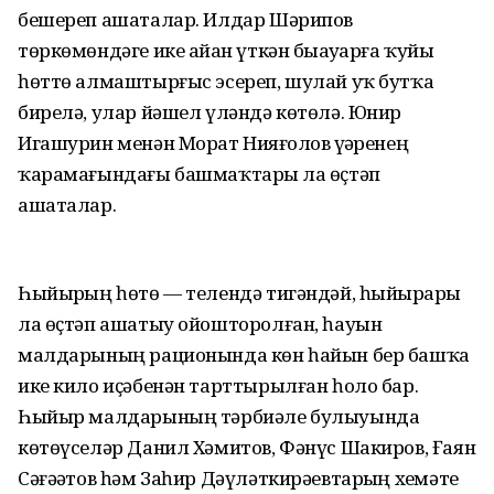
бешереп ашаталар. Илдар Шәрипов
төркөмөндәге ике айҙан үткән быҙауҙарға ҡуйы
һөттө алмаштырғыс эсереп, шулай уҡ бутҡа
бирелә, улар йәшел үләндә көтөлә. Юнир
Игашурин менән Морат Нияҙғолов үҙҙәренең
ҡарамағындағы башмаҡтарҙы ла өҫтәп
ашаталар.
Һыйырҙың һөтө — телендә тигәндәй, һыйырҙарҙы
ла өҫтәп ашатыу ойошторолған, һауын
малдарының рационында көн һайын бер башҡа
ике кило иҫәбенән тарттырылған һоло бар.
Һыйыр малдарының тәрбиәле булыуында
көтөүселәр Данил Хәмитов, Фәнүс Шакиров, Ғаян
Сәғәҙәтов һәм Заһир Дәүләткирәевтарҙың хеҙмәте