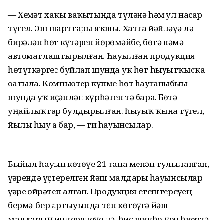
— Хеҙмәт хаҡы ваҡытында түләнә һәм ул насар
түгел. Эш шарттары яҡшы. Хатта йәйләүҙә лә
биҙрәләп һөт күтәреп йөрөмәйбеҙ, бөтә нәмә
автоматлаштырылған. Һауылған продукция
һөтүткәргес буйлап шунда уҡ һөт һыуытҡысҡа
оҙатыла. Компьютер күпме һөт һауғаныбыҙҙы
шунда уҡ иҫәпләп күрһәтеп тә бара. Бөтә
уңайлыҡтар булдырылған: һыуыҡ ҡына түгел,
йылы һыу ҙа бар, — ти һауынсылар.
Быйыл һауын көтөүе 21 тана менән тулыланған,
үҙҙәрендә үҫтерелгән йәш малдарҙы һауынсылар
үҙҙәре өйрәтеп алған. Продукция етештереүҙең
бермә-бер артыуында төп көтөүгә йәш
малдарҙың индерелеүе лә, һис шикһеҙ, үҙен һиҙҙертә.