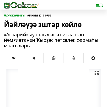
А/хужалығы
9 ИЮЛЯ 2019, 07:59
Йәйләүҙә эштәр көйлө
«Аграрий» яуаплылығы сикләнгән
йәмғиәтенең Ҡырҙас һөтсөлөк фермаһы
малсылары.