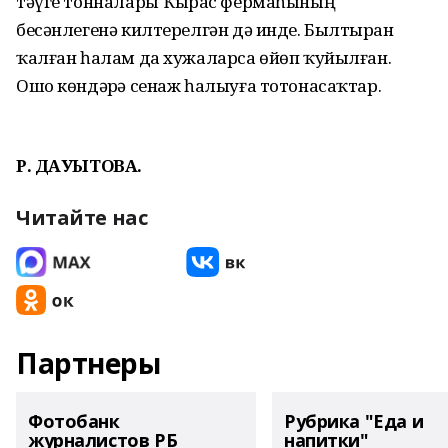
тәүге тонналары Ҡырҙас фермаһының
бесәнлегенә килтерелгән дә инде. Былтырҙан
ҡалған һалам да хужаларса өйөп ҡуйылған.
Ошо көндәрҙә сенаж һалыуға тотонасаҡтар.
Р. ДАУЫТОВА.
Читайте нас
Партнеры
Фотобанк
Рубрика "Еда и
журналистов РБ
напитки"