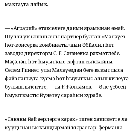
маҡтауға лайыҡ.
— «Аграрий» етәкселеге даими ярҙамынан өҙмәй.
Шулай уҡ ышаныслы партнер булған «Мәләүез
һөт-консерва комбинаты»ның Әбйәлил һөт
заводы директоры С. Ғ. Сәғәҙиевҡа рәхмәтлебеҙ.
Мәҫәлән, һөт һыуытҡыс сафтан сыҡҡайны,
Сәләм Ғиниәт улы Мәләүездән беҙгә ваҡытлыса
файҙаланыуға күсмә һөт һыуытҡыс алып килеүгә
булышлыҡ итте, — ти Ғ. Ғәлләмов. — Әле үҙебеҙҙең
һыуытҡысты йүнәтеү сараһын күрәбеҙ.
«Сананы йәй әҙерләргә кәрәк» тигән хәҡиҡәтте лә
күҙ уңынан ысҡындырмай ҡырҙастар: ферманы