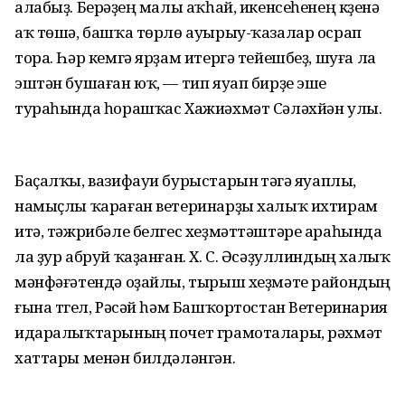
алабыҙ. Берәүҙең малы аҡһай, икенсеһенең күҙенә
аҡ төшә, башҡа төрлө ауырыу-ҡазалар осрап
тора. Һәр кемгә ярҙам итергә тейешбеҙ, шуға ла
эштән бушаған юҡ, — тип яуап бирҙе эше
тураһында һорашҡас Хажиәхмәт Сәләхйән улы.
Баҫалҡы, вазифауи бурыстарын үтәүгә яуаплы,
намыҫлы ҡараған ветеринарҙы халыҡ ихтирам
итә, тәжрибәле белгес хеҙмәттәштәре араһында
ла ҙур абруй ҡаҙанған. Х. С. Әсәҙуллиндың халыҡ
мәнфәғәтендә оҙайлы, тырыш хеҙмәте райондың
ғына түгел, Рәсәй һәм Башҡортостан Ветеринария
идаралыҡтарының почет грамоталары, рәхмәт
хаттары менән билдәләнгән.