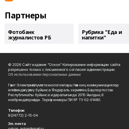
Партнеры
Фотобанк
Рубрика "Еда и
журналистов РБ
напитки"
© 2026 Сайт издания "Оскон" Копирование информации сайта
разрешено только с письменного согласия администрации.
Об использовании персональных данных
Гәзит Элемтә, мәғлүмәт технологиялары һәм киң коммуникациялар
өлкәһендә күҙәтеү буйынса Федераль хеҙмәттең Башҡортостан
Республикаһы буйынса идаралығында 2015 йылдың 6
ноябрендә теркәлде. Теркәү номеры ПИ № ТУ 02-01480.
Телефон
8(34772) 2-15-04
Эл. почта
oskon_askar@mail.ru