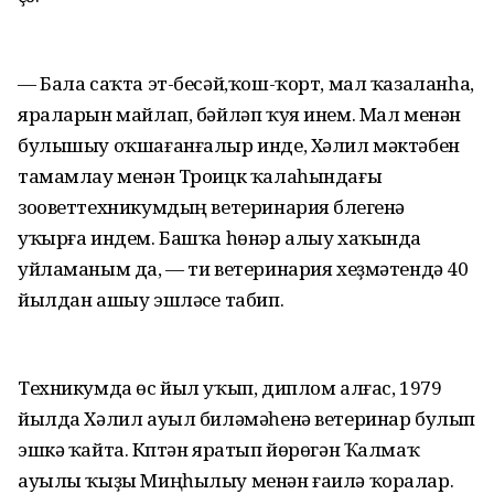
— Бала саҡта эт-бесәй,ҡош-ҡорт, мал ҡазаланһа,
яраларын майлап, бәйләп ҡуя инем. Мал менән
булышыу оҡшағанғалыр инде, Хәлил мәктәбен
тамамлау менән Троицк ҡалаһындағы
зооветтехникумдың ветеринария бүлегенә
уҡырға индем. Башҡа һөнәр алыу хаҡында
уйламаным да, — ти ветеринария хеҙмәтендә 40
йылдан ашыу эшләүсе табип.
Техникумда өс йыл уҡып, диплом алғас, 1979
йылда Хәлил ауыл биләмәһенә ветеринар булып
эшкә ҡайта. Күптән яратып йөрөгән Ҡалмаҡ
ауылы ҡыҙы Миңһылыу менән ғаилә ҡоралар.