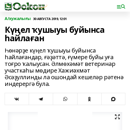
А/хужалығы
30 АВГУСТА 2019, 12:01
Күңел ҡушыуы буйынса
һайлаған
Һөнәрҙе күңел ҡушыуы буйынса
һайлағандар, ғәҙәттә, ғүмере буйы уға
тоғро ҡалыусан. Әлмөхәмәт ветеринар
участкаһы мөдире Хажиәхмәт
Әсәҙуллинды ла ошондай кешеләр рәтенә
индерергә була.