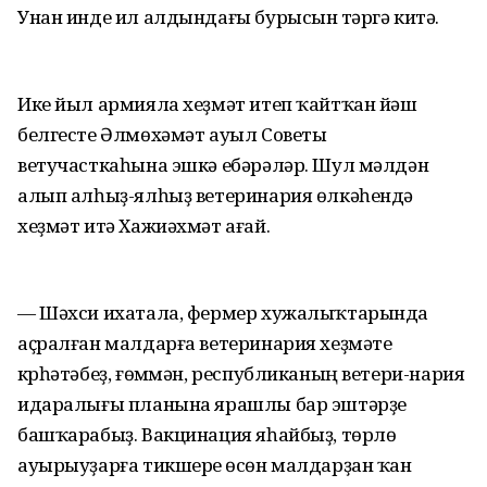
Унан инде ил алдындағы бурысын үтәргә китә.
Ике йыл армияла хеҙмәт итеп ҡайтҡан йәш
белгесте Әлмөхәмәт ауыл Советы
ветучасткаһына эшкә ебәрәләр. Шул мәлдән
алып алһыҙ-ялһыҙ ветеринария өлкәһендә
хеҙмәт итә Хажиәхмәт ағай.
— Шәхси ихатала, фермер хужалыҡтарында
аҫралған малдарға ветеринария хеҙмәте
күрһәтәбеҙ, ғөмүмән, республиканың ветери-нария
идаралығы планына ярашлы бар эштәрҙе
башҡарабыҙ. Вакцинация яһайбыҙ, төрлө
ауырыуҙарға тикшереү өсөн малдарҙан ҡан