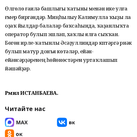
Өлгөлө ғаилә башлығы ҡатыны менән ике улға
ғүмер биргәндәр. Миңһылыу Кәлимулла ҡыҙы ла
оҙаҡ йылдар балалар баҡсаһында, ҡаҙанлыҡта
оператор булып эшләп, хаҡлы ялға сыҡҡан.
Бөгөн ирле-ҡатынлы Әсәҙуллиндар күптәргә үрнәк
булып матур донъя көтәләр, ейән-
ейәнсәрҙәренең һөйөнөстәрен уртаҡлашып
йәшәйҙәр.
Рәмилә ИСТАНБАЕВА.
Читайте нас