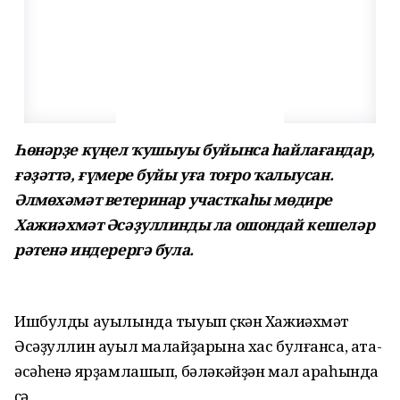
Һөнәрҙе күңел ҡушыуы буйынса һайлағандар,
ғәҙәттә, ғүмере буйы уға тоғро ҡалыусан.
Әлмөхәмәт ветеринар участкаһы мөдире
Хажиәхмәт Әсәҙуллинды ла ошондай кешеләр
рәтенә индерергә була.
Ишбулды ауылында тыуып үҫкән Хажиәхмәт
Әсәҙуллин ауыл малайҙарына хас булғанса, ата-
әсәһенә ярҙамлашып, бәләкәйҙән мал араһында
үҫә.