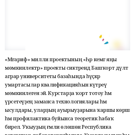
«Мәғариф» милли проектының «Һәр кемгә яңы
мөмкинлектәр» проекты сиктәрендә Башҡорт дәүләт
аграр университеты базаһында һәүәҫкәр
умартасылар квалификацияһын күтәреү
мөмкинлегенә эйә. Курстарҙа ҡорт тотоу һәм
үрсетеүҙең заманса технологиялары һәм
ысулдары, уларҙың ауырыуҙарына ҡаршы көрәш
һәм профилактика буйынса теоретик һабаҡ
бирелә. Уҡыуҙың ғәмәли өлөшөн Республика