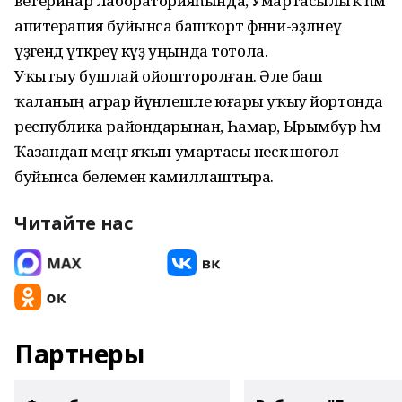
ветеринар лабораторияһында, Умартасылыҡ һәм
апитерапия буйынса башҡорт фәнни-эҙләнеү
үҙәгендә үткәреү күҙ уңында тотола.
Уҡытыу бушлай ойошторолған. Әле баш
ҡаланың аграр йүнәлешле юғары уҡыу йортонда
республика райондарынан, Һамар, Ырымбур һәм
Ҡазандан меңгә яҡын умартасы нескә шөғөл
буйынса белемен камиллаштыра.
Читайте нас
Партнеры