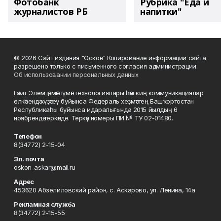
Фотобанк
Рубрика "Еда и
журналистов РБ
напитки"
© 2026 Сайт издания "Оскон" Копирование информации сайта
разрешено только с письменного согласия администрации.
Об использовании персональных данных
Гәзит Элемтә, мәғлүмәт технологиялары һәм киң коммуникациялар
өлкәһендә күҙәтеү буйынса Федераль хеҙмәттең Башҡортостан
Республикаһы буйынса идаралығында 2015 йылдың 6
ноябрендә теркәлде. Теркәү номеры ПИ № ТУ 02-01480.
Телефон
8(34772) 2-15-04
Эл. почта
oskon_askar@mail.ru
Адрес
453620 Абзелиловский район, с. Аскарово, ул. Ленина, 14а
Рекламная служба
8(34772) 2-15-55