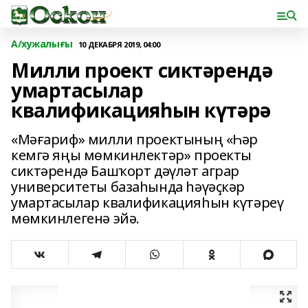
А/хужалығы
10 ДЕКАБРЯ 2019, 04:00
Милли проект сиктәрендә
умартасылар
квалификацияһын күтәрә
«Мәғариф» милли проектының «Һәр
кемгә яңы мөмкинлектәр» проекты
сиктәрендә Башҡорт дәүләт аграр
университеты базаһында һәүәҫкәр
умартасылар квалификацияһын күтәреү
мөмкинлегенә эйә.