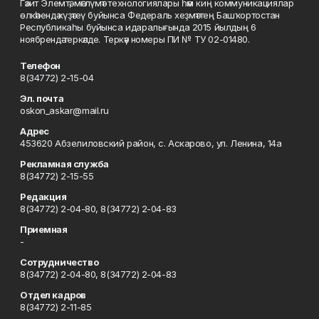
Гәзит Элемтә, мәғлүмәт технологиялары һәм киң коммуникациялар
өлкәһендә күҙәтеү буйынса Федераль хеҙмәттең Башҡортостан
Республикаһы буйынса идаралығында 2015 йылдың 6
ноябрендә теркәлде. Теркәү номеры ПИ № ТУ 02-01480.
Телефон
8(34772) 2-15-04
Эл. почта
oskon_askar@mail.ru
Адрес
453620 Абзелиловский район, с. Аскарово, ул. Ленина, 14а
Рекламная служба
8(34772) 2-15-55
Редакция
8(34772) 2-04-80, 8(34772) 2-04-83
Приемная
-
Сотрудничество
8(34772) 2-04-80, 8(34772) 2-04-83
Отдел кадров
8(34772) 2-11-85