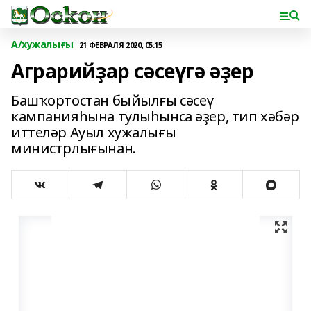
А/хужалығы
21 ФЕВРАЛЯ 2020, 05:15
Аграрийҙар сәсеүгә әҙер
Башҡортостан быйылғы сәсеү
кампанияһына тулыһынса әҙер, тип хәбәр
иттеләр Ауыл хужалығы
министрлығынан.