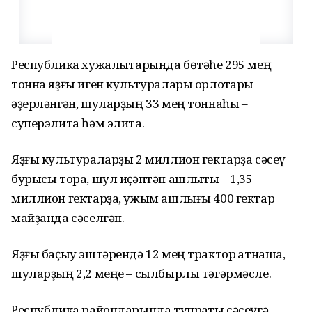
Республика хужалыҡтарында бөтәһе 295 мең
тонна яҙғы иген культуралары орлоҡтары
әҙерләнгән, шуларҙың 33 мең тоннаһы –
суперэлита һәм элита.
Яҙғы культураларҙы 2 миллион гектарҙа сәсеү
бурысы тора, шул иҫәптән ашлыҡты – 1,35
миллион гектарҙа, ужым ашлығы 400 гектар
майҙанда сәселгән.
Яҙғы баҫыу эштәрендә 12 мең трактор ҡатнаша,
шуларҙың 2,2 меңе – сылбырлы тәгәрмәсле.
Республика райондарында тупраҡты сәсеүгә