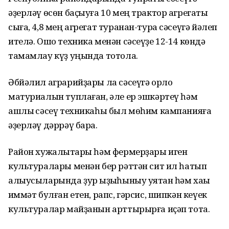
әҙерләү өсөн баҫыуға 10 мең трактор агрегаты
сыға, 4,8 мең агрегат туранан-тура сәсеүгә йәлеп
ителә. Ошо техника менән сәсеүҙе 12-14 көндә
тамамлау күҙ уңында тотола.
Әбйәлил аграрийҙары ла сәсеүгә орлоҡ
матуриалын туплаған, әле ер эшкәртеү һәм
ашлыҡ сәсеү техникаһы был мөһим кампанияға
әҙерләү дәррәү бара.
Район хужалыҡтары һәм фермерҙары иген
культуралары менән бер рәттән сит ил һатып
алыусыларында ҙур ҡыҙыҡһыныу уятҡан һәм хаҡы
ҡиммәт булған етен, рапс, гәрсис, шипкән кеүек
культуралар майҙанын арттырырға иҫәп тота.