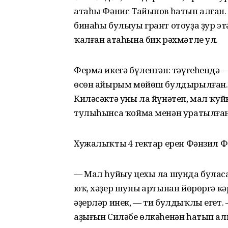
атаһы Фәнис Тайыпов һатып алған.
бинаһы булыуы грант отоуҙа ҙур э
ҡалған атаһына бик рәхмәтле ул.
Ферма икегә бүленгән: тәүгеһендә 
өсөн айырым мөйөш булдырылған. 
Киләсәктә уны ла йүнәтеп, мал ҡуй
тулыһынса ҡойма менән уратылған.
Хужалыҡтың 4 гектар ерен Фәнзил Ф
— Мал һуйыу цехы ла шунда буласаҡ
юҡ, хәҙер шуның артынан йөрөргә кә
әҙерләр инек, — ти булдыҡлы егет. 
аҙығын Силәбе өлкәһенән һатып ал