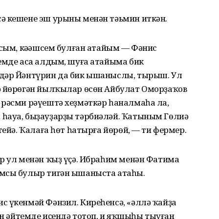
ә кешене эш урыны менән тәьмин иткән.
ысым, кәңәшсем булған атайым — Фәнис
емде аса алдым, шуға атайыма бик
лдәр Йәнтүрин да бик ышаныслы, тырыш. Ул
ә йөрөгән йылҡылар өсөн Айбулат Оморҙаҡов
 рәсми рәүештә хеҙмәткәр һаналмаһа ла,
һауа, быҙауҙарҙы тәрбиәләй. Ҡатыным Гөлиә
тейә. Ҡалаға һөт һатырға йөрөй, — ти фермер.
р ул менән ҡыҙ үҫә. Ибраһим менән Фатима
амсы булыр тигән ышаныста атаһы.
с үкенмәй Фәнзил. Киреһенсә, «әллә ҡайҙа
ән әйтемде иҫендә тотоп, иң яҡшыһы тыуған