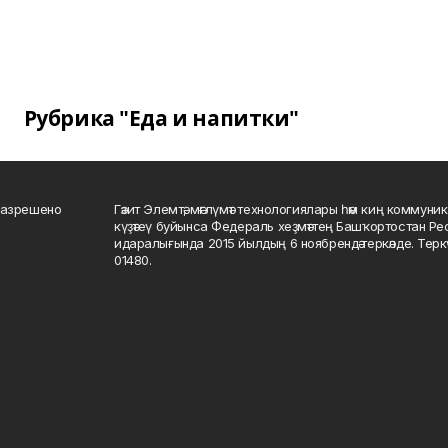
Рубрика "Еда и напитки"
разрешено
Гәзит Элемтә, мәғлүмәт технологиялары һәм киң коммуник
күҙәтеү буйынса Федераль хеҙмәттең Башҡортостан Р
идаралығында 2015 йылдың 6 ноябрендә теркәлде. Тер
01480.