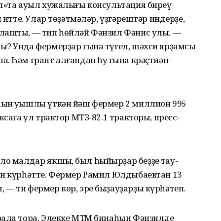
ап»та ауыл хужалығы консультация биреү
м итте. Улар төҙәтмәләр, үҙгәрештәр индерҙе,
лашты, — тип һөйләй Фәнзил Фәнис улы. —
ы? Унда фермерҙар ғына түгел, шәхси ярҙамсы
. Һәм грант алғандан һуң ғына крәҫтиән-
ын уңышлы үткән йәш фермер 2 миллион 995
ҡсаға ул трактор МТЗ-82.1 тракторы, пресс-
о малдар яҡшы, был һыйырҙар беҙҙең тау-
ан күрһәтте. Фермер Рамил Юлдыбаевтан 13
— ти фермер көр, эре быҙауҙарҙы күрһәтеп.
рала тора. Элекке МТМ бинаһын Фәнзилдең