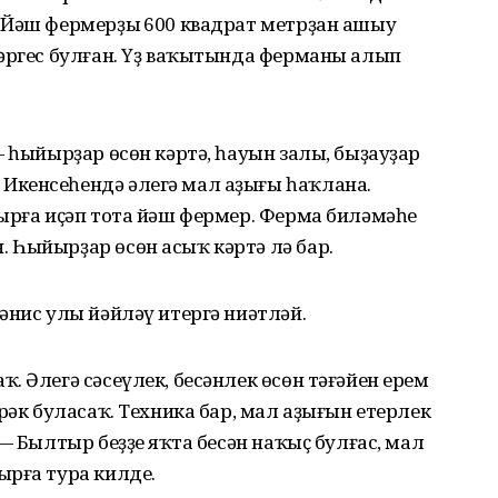
 Йәш фермерҙың 600 квадрат метрҙан ашыу
тәргес булған. Үҙ ваҡытында ферманы алып
— һыйырҙар өсөн кәртә, һауын залы, быҙауҙар
Икенсеһендә әлегә мал аҙығы һаҡлана.
ырға иҫәп тота йәш фермер. Ферма биләмәһе
 Һыйырҙар өсөн асыҡ кәртә лә бар.
әнис улы йәйләү итергә ниәтләй.
. Әлегә сәсеүлек, бесәнлек өсөн тәғәйен ерем
рәк буласаҡ. Техника бар, мал аҙығын етерлек
— Былтыр беҙҙең яҡта бесән наҡыҫ булғас, мал
ырға тура килде.