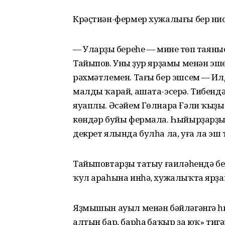
Крәҫтиән-фермер хужалығы бер нис
— Уларҙың береһе — минең төп таян
Тайыпов. Уның ҙур ярҙамы менән эш
рәхмәтлемен. Тағы бер эшсем — И
малды ҡарай, ашата-эсерә. Тибенд
яуаплы. Әсәйем Гөлнара Ғәли ҡыҙы
көндәр буйы фермала. Һыйырҙарҙы 
декрет ялында булһа ла, уға ла эш 
Тайыповтарҙың татыу ғаиләһендә бе
ҡул араһына инһә, хужалыҡта ярҙ
Яҙмышын ауыл менән бәйләгәнгә һи
алтын бар, барһаң баҡыр ҙа юҡ» тиг