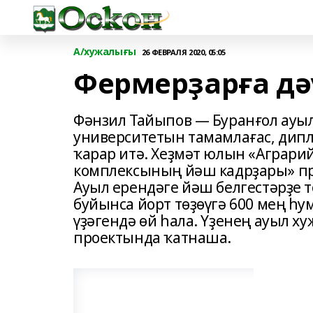
А/хужалығы
26 ФЕВРАЛЯ 2020, 05:05
Фермерҙарға дә
Фәнзил Тайыпов — Буранғол ауыл
университетын тамамлағас, дип
ҡарар итә. Хеҙмәт юлын «Аграри
комплексының йәш кадрҙары» пр
Ауыл ерендәге йәш белгестәрҙе 
буйынса йорт төҙөүгә 600 мең һу
үҙәгендә өй һала. Үҙенең ауыл 
проектында ҡатнаша.