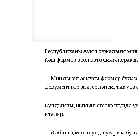
Республиканың Ауыл хужалығы мин
йәш фермер өсөн көтөлмәгәнерәк хә
— Мин яңы эш асыусы фермер булар
документтар ҙа әҙерләнем, тик үтә
Булдыҡлы, ныҡыш егеткә шунда уҡ 
итәләр.
— Әлбиттә, мин шунда уҡ риза бул