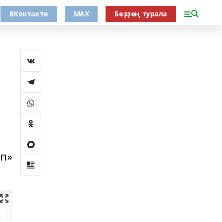
ВКонтакте
MAX
Беҙҙең турала
ап»