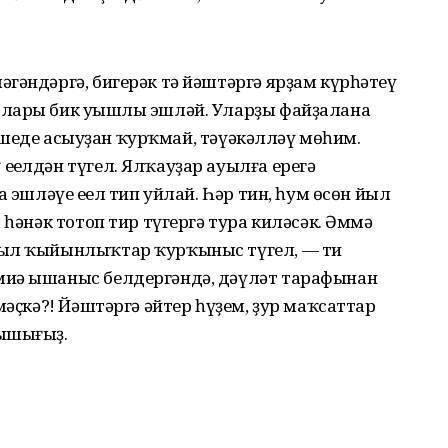
гәндәргә, бигерәк тә йәштәргә ярҙам күрһәтеү
алары бик уңышлы эшләй. Уларҙы файҙалана
 эшеңде асыуҙан ҡурҡмай, тәүәкәлләү мөһим.
ңелдән түгел. Ялҡауҙар ауылға ерегә
а эшләүе еңел тип уйлай. Һәр тин, һум өсөн йыл
 һәнәк тотоп тир түгергә тура киләсәк. Әммә
был ҡыйынлыҡтар ҡурҡыныс түгел, — ти
иңә ышаныс белдергәндә, дәүләт тарафынан
мәҫкә?! Йәштәргә әйтер һүҙем, ҙур маҡсаттар
рышығыҙ.