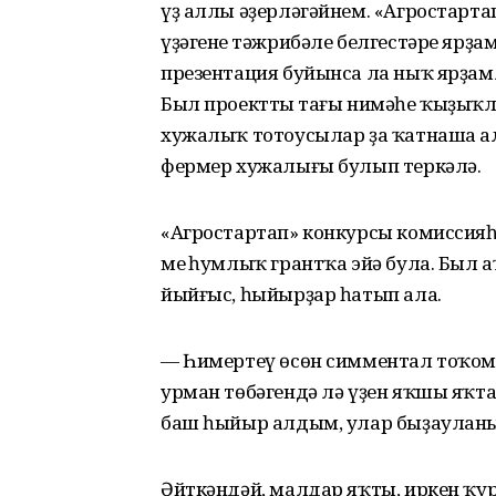
үҙ аллы әҙерләгәйнем. «Агростарт
үҙәгенең тәжрибәле белгестәре ярҙа
презентация буйынса ла ныҡ ярҙам
Был проекттың тағы нимәһе ҡыҙыҡл
хужалыҡ тотоусылар ҙа ҡатнаша ала
фермер хужалығы булып теркәлә.
«Агростартап» конкурсы комиссияһ
мең һумлыҡ грантҡа эйә була. Был а
йыйғыс, һыйырҙар һатып ала.
— Һимертеү өсөн симментал тоҡомл
урман төбәгендә лә үҙен яҡшы яҡт
баш һыйыр алдым, улар быҙауланы, 
Әйткәндәй, малдар яҡты, иркен ҡу