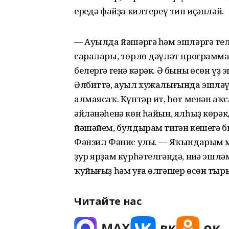
ереңдә файҙа килтереү тип иҫәпләй.
— Ауылда йәшәргә һәм эшләргә телә
саралары, төрлө дәүләт программ
белергә генә кәрәк. Ә бының өсөн үҙ
Әлбиттә, ауыл хужалығында эшләү е
алмаясаҡ. Күптәр ит, һөт менән аҡс
әйләнәһенә көн һайын, ялһыҙ көрәк,
йәшәйем, булдырам тигән кешегә 
Фәнзил Фәнис улы. — Яҡындарым м
ҙур ярҙам күрһәтелгәндә, ниңә эшлә
ҡуйығыҙ һәм уға өлгәшер өсөн ты
Читайте нас