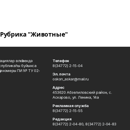
Рубрика "Животные"
ациялар өлкәһендә
Телефон
еспубликаһы буйынса
8(34772) 2-15-04
кәү номеры ПИ № ТУ 02-
Эл. почта
oskon_askar@mail.ru
Адрес
453620 Абзелиловский район, с.
Аскарово, ул. Ленина, 14а
Рекламная служба
8(34772) 2-15-55
Редакция
8(34772) 2-04-80, 8(34772) 2-04-83