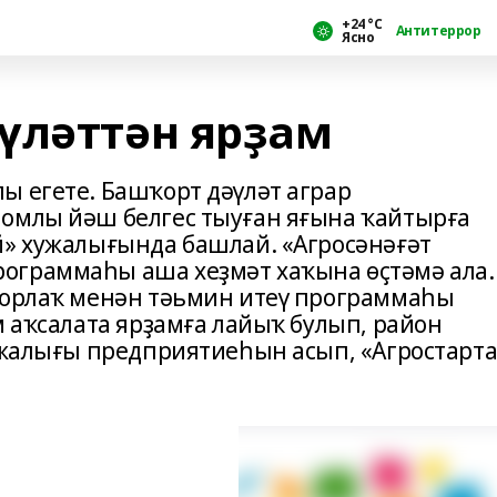
+24 °С
Антитеррор
Ясно
үләттән ярҙам
ы егете. Башҡорт дәүләт аграр
ломлы йәш белгес тыуған яғына ҡайтырға
й» хужалығында башлай. «Агросәнәғәт
ограммаһы аша хеҙмәт хаҡына өҫтәмә ала.
торлаҡ менән тәьмин итеү программаһы
м аҡсалата ярҙамға лайыҡ булып, район
хужалығы предприятиеһын асып, «Агростарт