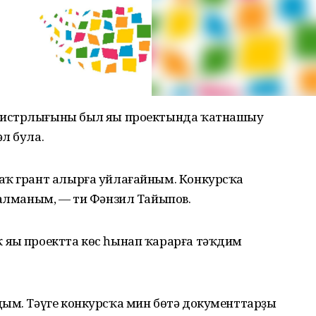
истрлығының был яңы проектында ҡатнашыу
л була.
аҡ грант алырға уйлағайным. Конкурсҡа
 алманым, — ти Фәнзил Тайыпов.
яңы проектта көс һынап ҡарарға тәҡдим
дым. Тәүге конкурсҡа мин бөтә документтарҙы