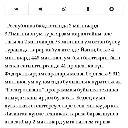
–Республика бюджетында 2 миллиард
371миллион һум тура ярҙам ҡаралғайны, әле
тағы ла 2 миллиард 75 миллион һум ѳҫтәп бүлеү
тураһында ҡарар ҡабул ителде. Йәғни, бѳтәһе 4
миллиард 446 миллион һум, был былтырғы йыл
менән сағыштырғанда 41 процентҡа күп.
Федераль ярҙам саралары менән берлектә 9 912
миллион һум күләмендә булышлыҡ күрһәтеләсәк.
“Росагролизинг” программаһы буйынса техника
алыуҙа яҡшы ярҙам буласаҡ. Беҙҙең ауыл
хужалығы етештереүселәре ѳсѳн сикләүҙәр юҡ.
Лизингҡа күпме техникаға ғариза бирһәк, шунса
аласаҡбыҙ. 2 миллиард һумға тиклем ғариза