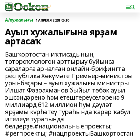
А/хужалығы
1 АПРЕЛЯ 2020, 05:10
Ауыл хужалығына ярҙам
артасаҡ
Башҡортостан иҡтисадының
тотороҡлолоғон арттырыу буйынса
сараларға арналған онлайн-брифингта
республика Хөкүмәте Премьер-министры
урынбаҫары – ауыл хужалығы министры
Илшат Фәзрахманов быйыл тѳбәк ауыл
эшсәндәренә һәм етештереүселәренә 9
миллиард 612 миллион һум дәүләт
ярҙамы күрһәтеү тураһында ҡарар ҡабул
ителеүе тураһында
белдерҙе.#национальныепроекты;
#регпроекты; #нацпроектыБашкортостан