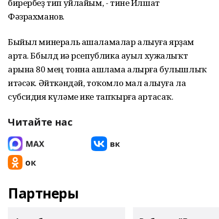
бирербеҙ тип уйлайым, - тине Илшат
Фәзрахманов.
Быйыл минераль ашаламалар алыуға ярҙам
арта. Ббылд иһә рсепублика ауыл хужалыҡт
арына 80 мең тонна ашлама алырға булышлыҡ
итәсәк. Әйткәндәй, тоҡомло мал алыуға ла
субсидия күләме ике тапҡырға артасаҡ.
Читайте нас
Партнеры