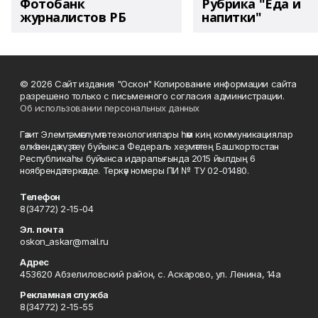
Фотобанк
Рубрика "Еда и
журналистов РБ
напитки"
© 2026 Сайт издания "Оскон" Копирование информации сайта
разрешено только с письменного согласия администрации.
Об использовании персональных данных
Гәзит Элемтә, мәғлүмәт технологиялары һәм киң коммуникациялар
өлкәһендә күҙәтеү буйынса Федераль хеҙмәттең Башҡортостан
Республикаһы буйынса идаралығында 2015 йылдың 6
ноябрендә теркәлде. Теркәү номеры ПИ № ТУ 02-01480.
Телефон
8(34772) 2-15-04
Эл. почта
oskon_askar@mail.ru
Адрес
453620 Абзелиловский район, с. Аскарово, ул. Ленина, 14а
Рекламная служба
8(34772) 2-15-55