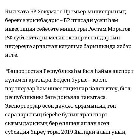
Был хаҡта БР Хөкүмәте Премьер-министрының
беренсе урынбаҫары – БР иҡтисади үҫеш һәм
инвестиция сәйәсәте министры Рөстәм Моратов
РФ субъекттары менән экспорт стандартын
индереүгә арналған кәңәшмә барышында хәбәр
итте.
“
Башҡортостан Республикаһы йыл һайын экспорт
күләмен арттыра. Беҙҙең бурыс – көслө
партнерҙар һәм инвестициялар йәлеп итеү, был
республиканы бөтә донъяла танытасаҡ.
Экспортерҙар өсөн дәүләт ярҙамының төп
сараларының береһе булып транспорт
сығымдарының бер өлөшөн ҡаплау өсөн
субсидия биреү тора. 2019 йылдан алып уның