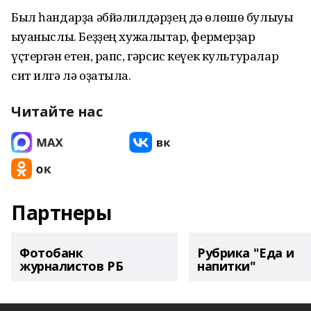
Был һандарҙа әбйәлилдәрҙең дә өлөшө булыуы
ҡыуаныслы. Беҙҙең хужалыҡтар, фермерҙар
үҫтергән етен, рапс, гәрсис кеүек культуралар
сит илгә лә оҙатыла.
Читайте нас
Партнеры
Фотобанк
Рубрика "Еда и
журналистов РБ
напитки"