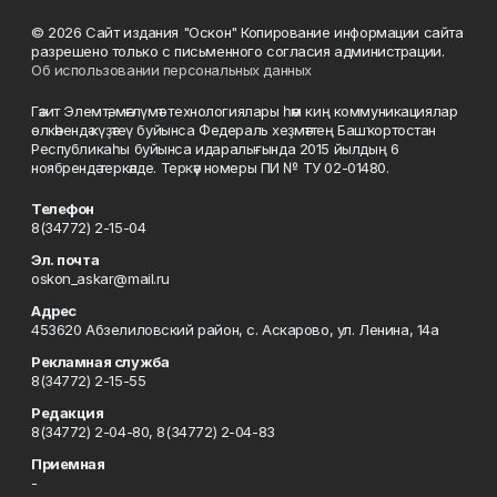
© 2026 Сайт издания "Оскон" Копирование информации сайта
разрешено только с письменного согласия администрации.
Об использовании персональных данных
Гәзит Элемтә, мәғлүмәт технологиялары һәм киң коммуникациялар
өлкәһендә күҙәтеү буйынса Федераль хеҙмәттең Башҡортостан
Республикаһы буйынса идаралығында 2015 йылдың 6
ноябрендә теркәлде. Теркәү номеры ПИ № ТУ 02-01480.
Телефон
8(34772) 2-15-04
Эл. почта
oskon_askar@mail.ru
Адрес
453620 Абзелиловский район, с. Аскарово, ул. Ленина, 14а
Рекламная служба
8(34772) 2-15-55
Редакция
8(34772) 2-04-80, 8(34772) 2-04-83
Приемная
-