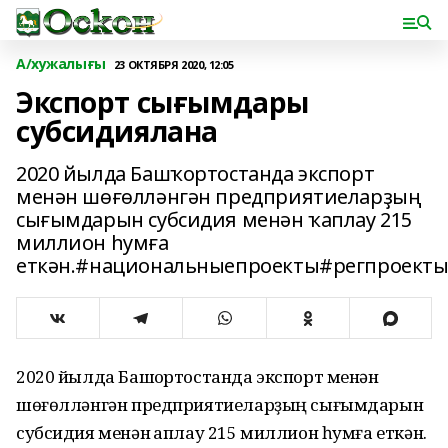
А/хужалығы
23 ОКТЯБРЯ 2020, 12:05
Экспорт сығымдары
субсидиялана
2020 йылда Башҡортостанда экспорт
менән шөғөлләнгән предприятиеларҙың
сығымдарын субсидия менән ҡаплау 215
миллион һумға
еткән.#национальныепроекты#регпроект
2020 йылда Башҡортостанда экспорт менән
шөғөлләнгән предприятиеларҙың сығымдарын
субсидия менән ҡаплау 215 миллион һумға еткән.