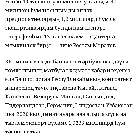
менән 40-тан ашыу компания ҡулланды. 40
миллион һумлыҡ сығымды ҡаплау
предприятиеларҙың 1,2 миллиард һумлыҡ
экспортына ярҙам булды һәм экспорт
географияһын 13 илгә тиклем киңәйтергә
мөмкинлек бирҙе”, – тине Рөстәм Моратов.
БР тышҡы иҡтисади бәйләнештәр буйынса дәүләт
комитетының матбуғат хеҙмәте хәбәр итеүенсә,
әле Башҡортостан Республикаһының контрагент
илдәренең тәүге тиҫтәһенә Ҡытай, Латвия,
Ҡаҙағстан, Беларусь, Мальта, Финляндия,
Нидерландтар, Германия, Һиндостан, Үзбәкстан
инә. 2020 йылдың ғинуарынан алып авгусына
тиклем экспорт күләме 1,9235 миллиард һум
тәшкил иткән.