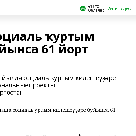
+19 °С
Антитеррор
Облачно
оциаль ҡуртым
йынса 61 йорт
 йылда социаль ҡуртым килешеүҙәре
иональныепроекты
ртостан
лда социаль ҡуртым килешеүҙәре буйынса 61