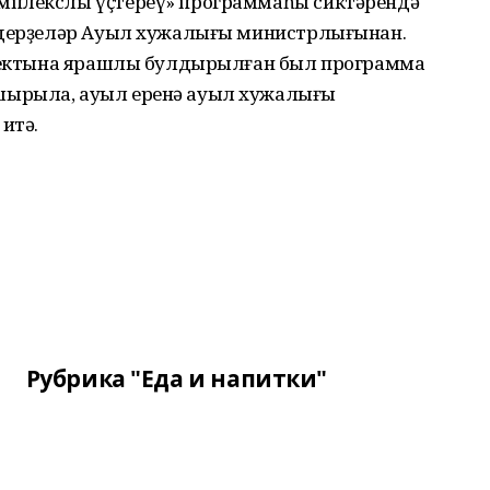
мплекслы үҫтереү» программаһы сиктәрендә
елдерҙеләр Ауыл хужалығы министрлығынан.
проектына ярашлы булдырылған был программа
шырыла, ауыл еренә ауыл хужалығы
итә.
Рубрика "Еда и напитки"