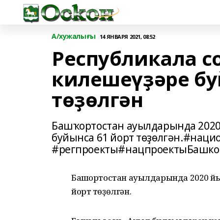
А/хужалығы
14 ЯНВАРЯ 2021, 08:52
Республикала с
килешеүҙәре бу
төҙөлгән
Башҡортостан ауылдарында 2020
буйынса 61 йорт төҙөлгән.#нац
#регпроекты#нацпроектыБашко
Башҡортостан ауылдарында 2020 йы
йорт төҙөлгән.