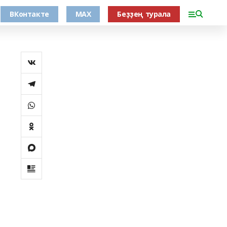
ВКонтакте
MAX
Беҙҙең турала