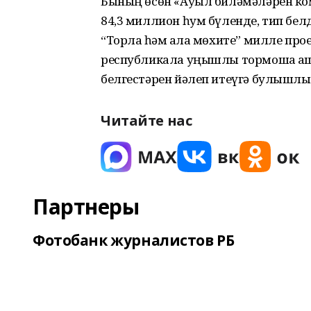
Бының өсөн «Ауыл биләмәләрен ко
84,3 миллион һум бүленде, тип б
“Торлаҡ һәм ҡала мөхите” милле 
республикала уңышлы тормошҡа а
белгестәрен йәлеп итеүгә булышлыҡ 
Читайте нас
Партнеры
Фотобанк журналистов РБ