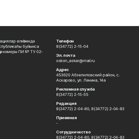
ациялар өлкәһендә
Телефон
еспубликаһы буйынса
8(34772) 2-15-04
кәү номеры ПИ № ТУ 02-
Эл. почта
oskon_askar@mail.ru
Адрес
453620 Абзелиловский район, с.
Аскарово, ул. Ленина, 14а
Рекламная служба
8(34772) 2-15-55
Редакция
8(34772) 2-04-80, 8(34772) 2-04-83
Приемная
-
Сотрудничество
8(34772) 2-04-80, 8(34772) 2-04-83