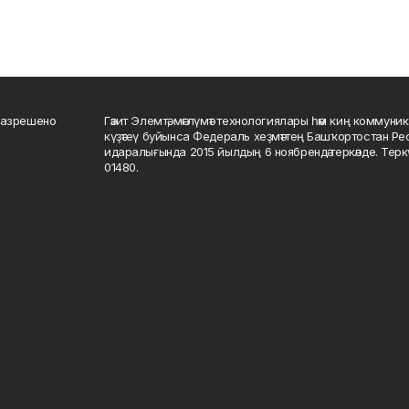
разрешено
Гәзит Элемтә, мәғлүмәт технологиялары һәм киң коммуник
күҙәтеү буйынса Федераль хеҙмәттең Башҡортостан Р
идаралығында 2015 йылдың 6 ноябрендә теркәлде. Тер
01480.