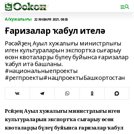
А/хужалығы
22 ЯНВАРЯ 2021, 08:05
Ғаризалар ҡабул ителә
Рәсәйҙең Ауыл хужалығы министрлығы
иген культураларын экспортҡа сығарыу
өсөн квоталарҙы бүлеү буйынса ғаризалар
ҡабул итә башланы.
#национальныепроекты
#регпроекты#нацпроектыБашкортостан
Рәсәйҙең Ауыл хужалығы министрлығы иген
культураларын экспортҡа сығарыу өсөн
квоталарҙы бүлеү буйынса ғаризалар ҡабул