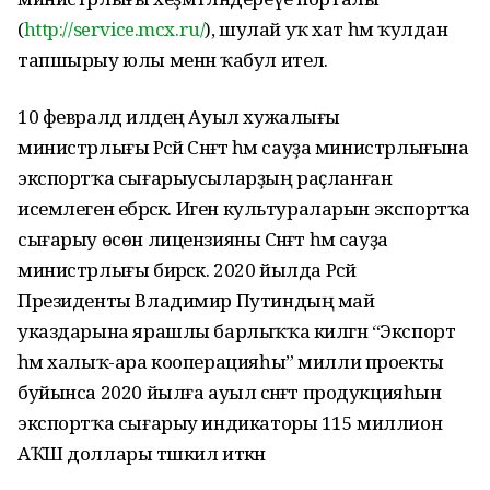
(
http://service.mcx.ru/
), шулай уҡ хат һәм ҡулдан
тапшырыу юлы менән ҡабул ителә.
10 февралдә илдең Ауыл хужалығы
министрлығы Рәсәй Сәнәғәт һәм сауҙа министрлығына
экспортҡа сығарыусыларҙың раҫланған
исемлеген ебәрәсәк. Иген культураларын экспортҡа
сығарыу өсөн лицензияны Сәнәғәт һәм сауҙа
министрлығы бирәсәк. 2020 йылда Рәсәй
Президенты Владимир Путиндың май
указдарына ярашлы барлыҡҡа килгән “Экспорт
һәм халыҡ-ара кооперацияһы” милли проекты
буйынса 2020 йылға ауыл сәнәғәт продукцияһын
экспортҡа сығарыу индикаторы 115 миллион
АҠШ доллары тәшкил иткән