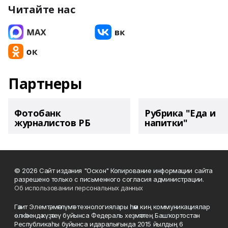
Читайте нас
Партнеры
Фотобанк
Рубрика "Еда и
журналистов РБ
напитки"
© 2026 Сайт издания "Оскон" Копирование информации сайта
разрешено только с письменного согласия администрации.
Об использовании персональных данных
Гәзит Элемтә, мәғлүмәт технологиялары һәм киң коммуникациялар
өлкәһендә күҙәтеү буйынса Федераль хеҙмәттең Башҡортостан
Республикаһы буйынса идаралығында 2015 йылдың 6