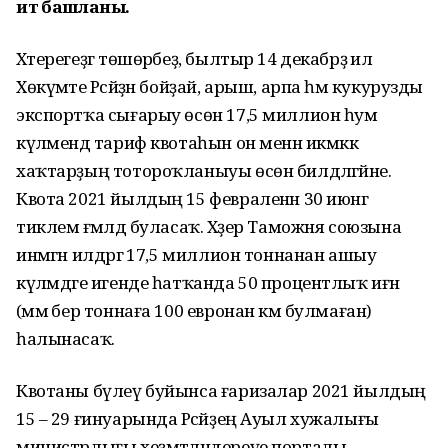
итә башланы.
Хәтерегеҙгә төшөрәбеҙ, былтыр 14 декабрҙә ил
Хөкүмәте Рәсәйҙән бойҙай, арыш, арпа һәм кукурузды
экспортҡа сығарыу өсөн 17,5 миллион һум
күләмендә тариф квотаһын он менән икмәккә
хаҡтарҙың тотороҡланыуы өсөн билдәләгәйне.
Квота 2021 йылдың 15 февраленән 30 июнгә
тиклем ғәмәлдә буласаҡ. Хәҙер Таможня союзына
инмәгән илдәргә 17,5 миллион тоннанан ашыу
күләмдәге игенде һатҡанда 50 процентлыҡ иғәнә
(әммә бер тоннаға 100 евронан кәм булмаған)
һалынасаҡ.
Квотаны бүлеү буйынса ғаризалар 2021 йылдың
15 – 29 ғинуарында Рәсәйҙең Ауыл хужалығы
министрлығы хеҙмәтләндереүе порталы