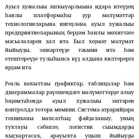
Ауыл хужалығы эшҡыуарлығына идара итеүҙең
һанлы платформаһы ҙур мәғлүмәттәр
технологияларына нигеҙләнә, ауыл хужалығы
предприятиеларының берҙәм һанлы мөхиттәге
мәсьәләләрен хәл итә. Был хеҙмәт мәғлүмәт
йыйыуҙы, эшкәртеүҙе тәьмин итә һәм
етештереүҙе тулыһынса күҙ алдына килтерергә
ярҙам итә.
Реаль ваҡыттағы графиктар, таблицалар һәм
диаграммалар рәүешендәге мәғлүмәттәрҙе алыу
һөҙөмтәһендә ауыл хужалығы эштәрен
контролдә тоторға мөмкин. Система аграрийҙарға
техниканы маҡсатһыҙ файҙаланыу, уның
туҡтауы сәбәпле, логистик сығымдарҙы
ҡыҫҡартасаҡ, арауыҡта уңыш йыйыуҙы