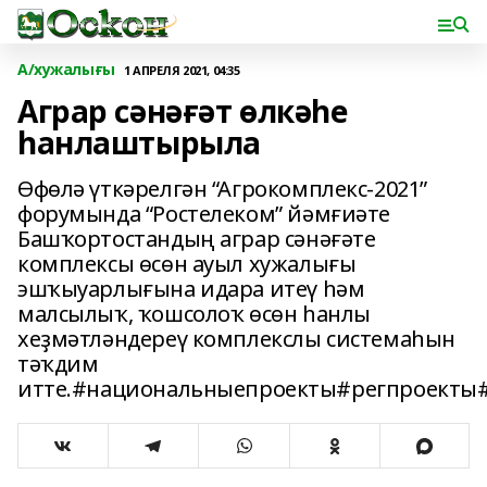
А/хужалығы
1 АПРЕЛЯ 2021, 04:35
Аграр сәнәғәт өлкәһе
һанлаштырыла
Өфөлә үткәрелгән “Агрокомплекс-2021”
форумында “Ростелеком” йәмғиәте
Башҡортостандың аграр сәнәғәте
комплексы өсөн ауыл хужалығы
эшҡыуарлығына идара итеү һәм
малсылыҡ, ҡошсолоҡ өсөн һанлы
хеҙмәтләндереү комплекслы системаһын
тәҡдим
итте.#национальныепроекты#регпроекты