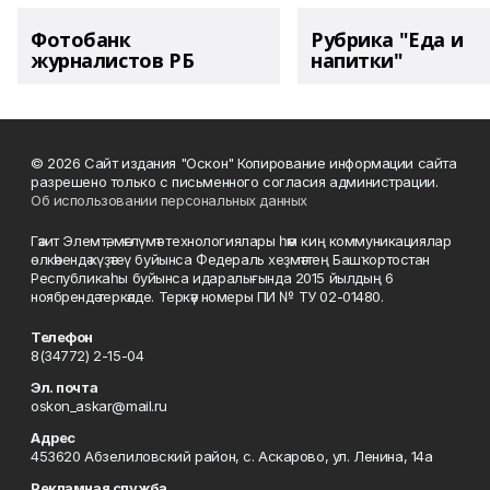
Фотобанк
Рубрика "Еда и
журналистов РБ
напитки"
© 2026 Сайт издания "Оскон" Копирование информации сайта
разрешено только с письменного согласия администрации.
Об использовании персональных данных
Гәзит Элемтә, мәғлүмәт технологиялары һәм киң коммуникациялар
өлкәһендә күҙәтеү буйынса Федераль хеҙмәттең Башҡортостан
Республикаһы буйынса идаралығында 2015 йылдың 6
ноябрендә теркәлде. Теркәү номеры ПИ № ТУ 02-01480.
Телефон
8(34772) 2-15-04
Эл. почта
oskon_askar@mail.ru
Адрес
453620 Абзелиловский район, с. Аскарово, ул. Ленина, 14а
Рекламная служба