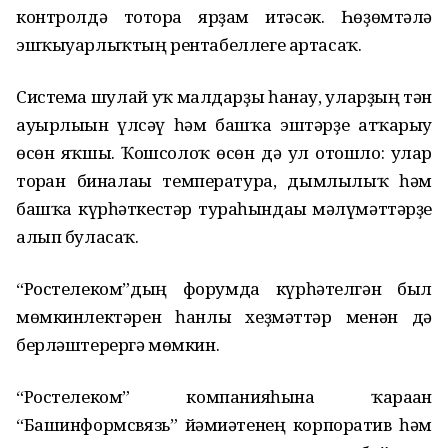
контролдә тоторға ярҙам итәсәк. Һөҙөмтәлә
эшҡыуарлыҡтың рентабеллеге артасаҡ.
Система шулай уҡ малдарҙы һанау, уларҙың тән
ауырлығын үлсәү һәм башҡа эштәрҙе атҡарыу
өсөн яҡшы. Ҡошсолоҡ өсөн дә ул отошло: улар
торған биналағы температура, дымлылыҡ һәм
башҡа күрһәткестәр тураһындағы мәғлүмәттәрҙе
алып буласаҡ.
“Ростелеком”дың форумда күрһәтелгән был
мөмкинлектәрен һанлы хеҙмәттәр менән дә
берләштерергә мөмкин.
“Ростелеком” компанияһына ҡараған
“Башинформсвязь” йәмғиәтенең корпоратив һәм