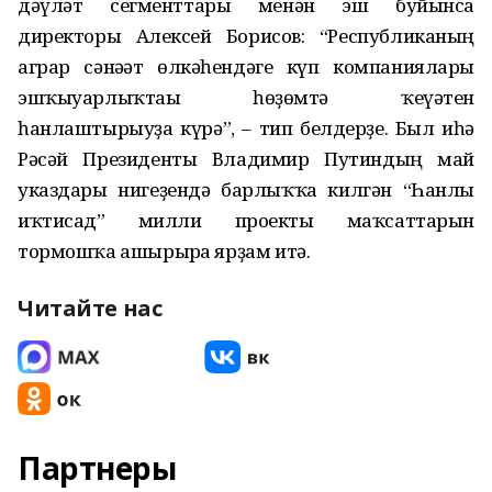
дәүләт сегменттары менән эш буйынса
директоры Алексей Борисов: “Республиканың
аграр сәнәғәт өлкәһендәге күп компаниялары
эшҡыуарлыҡтағы һөҙөмтә ҡеүәтен
һанлаштырыуҙа күрә”, – тип белдерҙе. Был иһә
Рәсәй Президенты Владимир Путиндың май
указдары нигеҙендә барлыҡҡа килгән “Һанлы
иҡтисад” милли проекты маҡсаттарын
тормошҡа ашырырға ярҙам итә.
Читайте нас
Партнеры