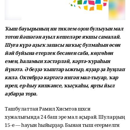
Ҡыш бауырының ни тиклем оҙон булыуын мал
тотоп йәшәгән ауыл кешеләре яҡшы самалай.
Шуға күрә аҙыҡ запасы наҡыҫ булмаһын өсөн
йәй буйына етерлек бесәнен саба, көҙгөһөн
емен, һаламын хәстәрләй, кәртә-ҡураһын
йүнәтә. Ә беҙҙә ҡыштар ыжғыр, яҙҙар ҙа һуңлап
килә. Октябрҙә кәртәгә ингән мал-тыуар, ҡар
иреп, ер-һыу кипкәнсе, ҡыҫҡаһы, ярты йыл
аҙбарҙа тора.
Ташбулаттан Рамил Хисмәтов шәхси
хужалығында 24 баш эре мал аҫырай. Шуларҙың
15-е — һауын һыйырҙар. Бынан тыш егермеләгән