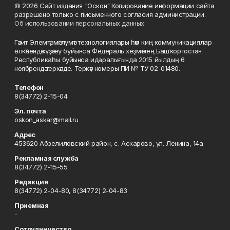
© 2026 Сайт издания "Оскон" Копирование информации сайта
разрешено только с письменного согласия администрации.
Об использовании персональных данных
Гәзит Элемтә, мәғлүмәт технологиялары һәм киң коммуникациялар
өлкәһендә күҙәтеү буйынса Федераль хеҙмәттең Башҡортостан
Республикаһы буйынса идаралығында 2015 йылдың 6
ноябрендә теркәлде. Теркәү номеры ПИ № ТУ 02-01480.
Телефон
8(34772) 2-15-04
Эл. почта
oskon_askar@mail.ru
Адрес
453620 Абзелиловский район, с. Аскарово, ул. Ленина, 14а
Рекламная служба
8(34772) 2-15-55
Редакция
8(34772) 2-04-80, 8(34772) 2-04-83
Приемная
-
Сотрудничество