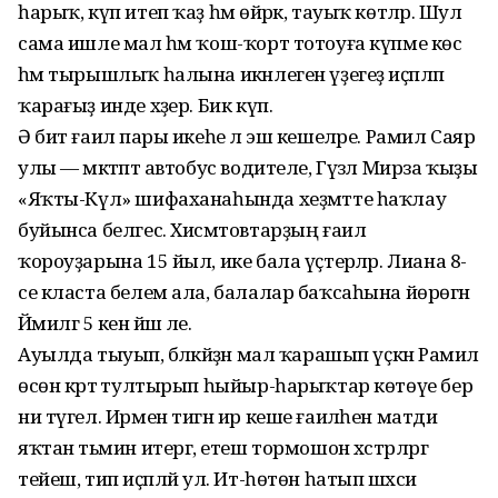
һарыҡ, күп итеп ҡаҙ һәм өйрәк, тауыҡ көтәләр. Шул
сама ишле мал һәм ҡош-ҡорт тотоуға күпме көс
һәм тырышлыҡ һалына икәнлеген үҙегеҙ иҫәпләп
ҡарағыҙ инде хәҙер. Бик күп.
Ә бит ғаилә пары икеһе лә эш кешеләре. Рамил Саяр
улы — мәктәптә автобус водителе, Гүзәл Мирза ҡыҙы
«Яҡты-Күл» шифаханаһында хеҙмәтте һаҡлау
буйынса белгес. Хисмәтовтарҙың ғаилә
ҡороуҙарына 15 йыл, ике бала үҫтерәләр. Лиана 8-
се класта белем ала, балалар баҡсаһына йөрөгән
Йәмилгә 5 кенә йәш әле.
Ауылда тыуып, бәләкәйҙән мал ҡарашып үҫкән Рамил
өсөн кәртә тултырып һыйыр-һарыҡтар көтөүе бер
ни түгел. Ирмен тигән ир кеше ғаиләһен матди
яҡтан тәьмин итергә, етеш тормошон хәстәрләргә
тейеш, тип иҫәпләй ул. Ит-һөтөн һатып шәхси