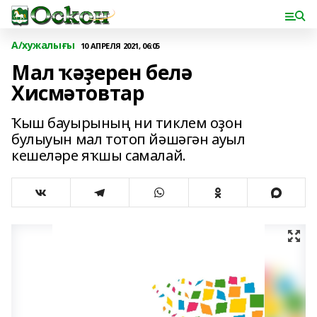
А/хужалығы
10 АПРЕЛЯ 2021, 06:05
Мал ҡәҙерен белә
Хисмәтовтар
Ҡыш бауырының ни тиклем оҙон
булыуын мал тотоп йәшәгән ауыл
кешеләре яҡшы самалай.