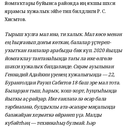
йомғаҡтары буйынса районда иң яҡшы шәхси
ярҙамсы хужалыҡ эйәһе тип билдәләнгән Р. С.
Хисмәтов.
Тырыш ҡулға мал инә, ти халыҡ. Мал көсө менән
ең һыҙғанып донъя көткән, балалар үҫтереп-
уҡытҡан ғаиләләр арабыҙҙа бик күп. 2020 йылды
йомғаҡлау тантанаһында тағы ла ике өлгөлө
шәхси хужалыҡ билдәләнде. Сиҙәм ауылынан
Геннадий Адайкин үҙенең хужалығында — 22,
Буранғолдан Рауил Сабитов 18 баш эре мал тота.
Быларҙан тыш, һарыҡ, ҡош-ҡорт, һуңғыһында
йылҡы аҫ-райҙар. Ике ғаиләлә лә өсәр бала
тәрбиәләнә, булдыҡлы ата-әсәләре миҫалында
бәләкәйҙән хеҙмәткә өйрәнеп үҫә. Малды
күбәйтһәң — техникаһыҙ булмай. Һәр