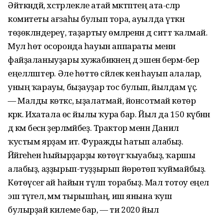
Әйткәндәй, хәстәрлекле атай мәктәптең ата-әсәләр
комитеты ағзаһы булып тора, ауылда үткән
төҙөкләндереү, таҙартыу өмәләренән дә ситтә ҡалмай.
Мул һөт осоронда һауын аппараты менән
файҙаланыуҙары хужабикәнең дә эшен бермә-бер
еңелләштерә. Әле һөттө сәйлек кенә һауып алалар,
уның ҡарауы, быҙауҙар тос булып, йылдам үҫә.
— Малды көткәс, ыҙалатмай, йонсотмай көтөр
кәрәк. Ихатала өс йылы ҡура бар. Йыл да 150 күбәнән
дә кәм бесән әҙерләмәйбеҙ. Трактор менән Данил
ҡустым ярҙам итә. Фуражды һатып алабыҙ.
Йәйгеһен һыйырҙарҙы көтөүгә ҡыуабыҙ, ҡаршы
алабыҙ, аҙҙырып-туҙҙырып йөрөтөп ҡуймайбыҙ.
Көтөүсегә ай һайын түләп торабыҙ. Мал тотоу еңел
эш түгел, әммә тырышһаң, иш янына ҡуш
булырҙай килеме бар, — ти 2020 йыл