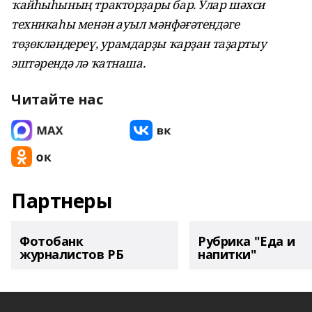
ҡайһыһының тракторҙары бар. Улар шәхси
техникаһы менән ауыл мәнфәғәтендәге
төҙөкләндереү, урамдарҙы ҡарҙан таҙартыу
эштәрендә лә ҡатнаша.
Читайте нас
Партнеры
Фотобанк
Рубрика "Еда и
журналистов РБ
напитки"