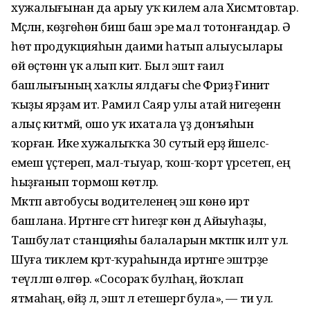
хужалығынан да арыу уҡ килем ала Хисмәтовтар.
Мәҫәлән, көҙгөһөн биш баш эре мал тотонғандар. Ә
һөт продукцияһын даими һатып алыусылары
өй өҫтөнән үк алып китә. Был эштә ғаилә
башлығының хаҡлы ялдағы әсәһе Фәриҙә Ғиниәт
ҡыҙы ярҙам итә. Рамил Саяр улы атай нигеҙенән
алыҫ китмәй, ошо уҡ ихатала үҙ донъяһын
ҡорған. Ике хужалыҡҡа 30 сутый ерҙә йәшелсә-
емеш үҫтереп, мал-тыуар, ҡош-ҡорт үрсетеп, ең
һыҙғанып тормош көтәләр.
Мәктәп автобусы водителенең эш көнө иртә
башлана. Иртәнге сәғәт һигеҙгә көн дә Айыуһаҙы,
Ташбулат станцияһы балаларын мәктәпкә илтә ул.
Шуға тиклем кәртә-ҡураһында иртәнге эштәрҙе
теүәлләп өлгөрә. «Сосораҡ булһаң, йоҡлап
ятмаһаң, өйҙә лә, эштә лә етешергә була», — ти ул.