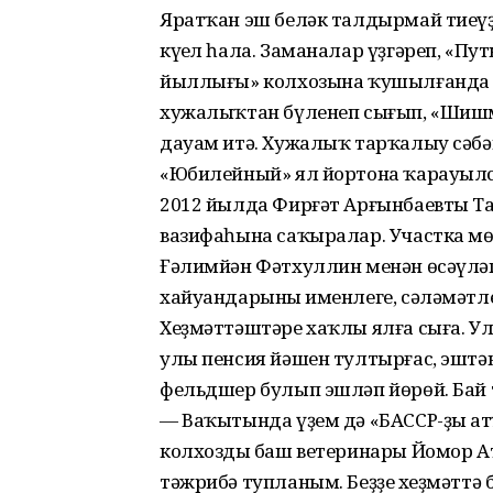
Яратҡан эш беләк талдырмай тиеүҙә
күңел һала. Заманалар үҙгәреп, «Пу
йыллығы» колхозына ҡушылғанда л
хужалыҡтан бүленеп сығып, «Шишм
дауам итә. Хужалыҡ тарҡалыу сәбәп
«Юбилейный» ял йортона ҡарауыл
2012 йылда Фирғәт Арғынбаевты Т
вазифаһына саҡыралар. Участка м
Ғәлимйән Фәтхуллин менән өсәүләп
хайуандарының именлеге, сәләмәтл
Хеҙмәттәштәре хаҡлы ялға сыға. Ул
улы пенсия йәшен тултырғас, эштә
фельдшер булып эшләп йөрөй. Бай 
— Ваҡытында үҙем дә «БАССР-ҙың ат
колхоздың баш ветеринары Йомор А
тәжрибә тупланым. Беҙҙең хеҙмәттә