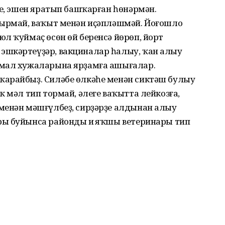
ле, эшен яратып башҡарған һөнәрмән.
тырмай, ваҡыт менән иҫәпләшмәй. Йоғошло
л ҡуймаҫ өсөн өй беренсә йөрөп, йорт
эшкәртеүҙәр, вакциналар һалыу, ҡан алыу
 мал хужаларына ярҙамға ашығалар.
ҡарайбыҙ. Силәбе өлкәһе менән сиктәш булыу
ҡ мәл тип тормай, әлеге ваҡытта лейкозға,
менән мәшғүлбеҙ, сирҙәрҙе алдынан алыу
ы буйынса райондың иң яҡшы ветеринары тип