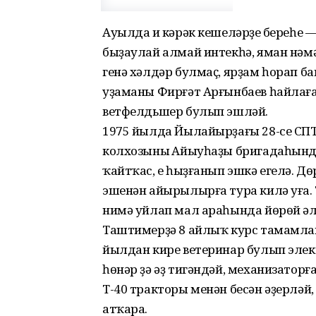
Ауылда иң кәрәк кешеләрҙең береһе
быҙаулай алмай интекһә, яман нәм
генә хәлдәр булмаҫ, ярҙам һорап б
уҙаманы Фирғәт Арғынбаев һайлаға
ветфелдьшер булып эшләй.
1975 йылда Йылайырҙағы 28-се СПТ
колхозының Айыуһаҙы бригадаһынд
ҡайтҡас, ең һыҙғанып эшкә егелә. Дө
эшенән айырылырға тура килә уға. 
нимә уйлап мал араһында йөрөй әле
Таштимерҙә 8 айлыҡ курс тамамлап
йылдан кире ветеринар булып элек
һөнәр ҙә әҙ тигәндәй, механизаторға
Т-40 тракторы менән бесән әҙерл
атҡара.