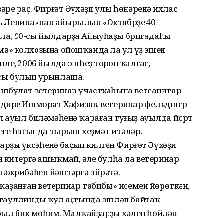
ре раҫ. Фирғәт Әүхәҙи улы һөнәренә ихлас
ть Ленина»нан айырылып «Октябрҙең 40
а, 90-сы йылдарҙа Айыуһаҙы бригадаһы
ә» колхозына ойошҡанда ла ул үҙ эшен
ле, 2006 йылда эшһеҙ тороп ҡалғас,
сы булып урынлаша.
ашбулат ветеринар участкаһына ветсанитар
өдире Ишморат Хафизов, ветеринар фельдшер
 ауыл биләмәһенә ҡараған туғыҙ ауылда йорт
еге һағында тырыш хеҙмәт итәләр.
арҙың үксәһенә баҫып килгән Фирғәт Әүхәҙи
н китергә ашыҡмай, әле булһа ла ветеринар
тәжрибәһен йәштәргә өйрәтә.
ҡаҙанған ветеринар табибы» исемен йөрөткән,
тауллиндың ҡул аҫтында эшләп байтаҡ
 был бик мөһим. Малҡайҙарҙың хәлен һөйләп