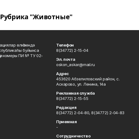
Рубрика "Животные"
ациялар өлкәһендә
Телефон
еспубликаһы буйынса
8(34772) 2-15-04
кәү номеры ПИ № ТУ 02-
Эл. почта
oskon_askar@mail.ru
Адрес
453620 Абзелиловский район, с.
Аскарово, ул. Ленина, 14а
Рекламная служба
8(34772) 2-15-55
Редакция
8(34772) 2-04-80, 8(34772) 2-04-83
Приемная
-
Сотрудничество