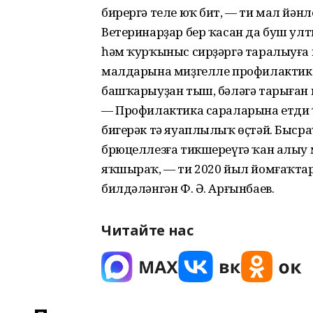
бирергә теле юҡ бит, — ти мал йән
Ветеринарҙар бер ҡасан да буш ул
һәм ҡурҡыныс сирҙәргә таралыуға ю
малдарына миҙгелле профилактик 
башҡарыуҙан тыш, бәләгә тарыған
— Профилактика сараларына етди 
бигерәк тә яуаплылыҡ өҫтәй. Бысра
брюцеллезға тикшереүгә ҡан алыу 
яҡшыраҡ, — ти 2020 йыл йомғаҡтар
билдәләнгән Ф. Ә. Арғынбаев.
Читайте нас