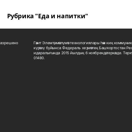
Рубрика "Еда и напитки"
разрешено
Гәзит Элемтә, мәғлүмәт технологиялары һәм киң коммуник
күҙәтеү буйынса Федераль хеҙмәттең Башҡортостан Р
идаралығында 2015 йылдың 6 ноябрендә теркәлде. Тер
01480.