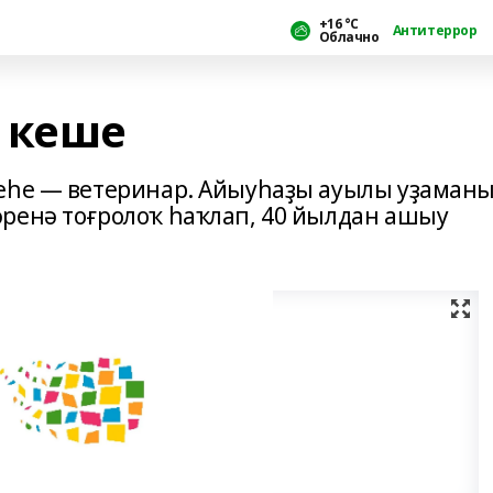
+16 °С
Антитеррор
Облачно
 кеше
реһе — ветеринар. Айыуһаҙы ауылы уҙаман
ренә тоғролоҡ һаҡлап, 40 йылдан ашыу