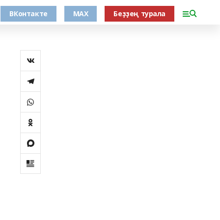
ВКонтакте
MAX
Беҙҙең турала
ы