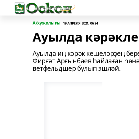
А/хужалығы
19 АПРЕЛЯ 2021, 06:24
Ауылда кәрәкле
Ауылда иң кәрәк кешеләрҙең бе
Фирғәт Арғынбаев һайлаған һөнә
ветфельдшер булып эшләй.