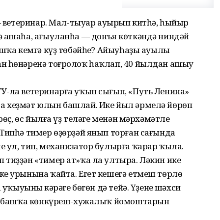
 — ветеринар. Мал-тыуар ауырып китһә, һыйыр
ә ашаһа, ағыуланһа — донъя көткәндә ниндәй
ашҡа кемгә күҙ төбәйһең? Айыуһаҙы ауылы
н һөнәренә тоғролоҡ һаҡлап, 40 йылдан ашыу
У-ла ветеринарға уҡып сығып, «Путь Ленина»
а хеҙмәт юлын башлай. Ике йыл әрмелә йөрөп
рөҫ, өс йылға үҙ теләге менән мәрхәмәтле
Типһә тимер өҙөрҙәй янып торған сағында
 ул, тип, механизатор булырға ҡарар ҡыла.
 тиҙҙән «тимер ат»ҡа ла ултыра. Ләкин ике
ке урынына ҡайта. Егет кешегә етмеш төрлө
 уҡыуының кәрәге бөгөн дә тейә. Үҙенең шәхси
әй, башҡа көнкүреш-хужалыҡ йомоштарын