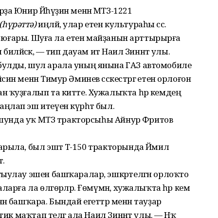
ҙа Юнир Йәһүҙин менән МТЗ-1221
(һүрәттә)
иңләй, улар етен культураһы сәсә.
ла юғары. Шуға ла етен майҙанын арттырырға
иләйәсәк, — тип дауам итә Наил Зиннәт улы.
булды, шул арала уның янына ГАЗ автомобиле
ин менән Тимур Әминев сәскестәргә етен орлоғон
н ҡуҙғалып та китте. Хужалыҡта һәр кемдең
лап эш итеүен күрһәтә был.
ы шунда уҡ МТЗ тракторсыһы Айнур Фәритов
рыла, был эштә Т-150 тракторында Йәмил
ә.
ғыулау эшен башҡаралар, эшкәртелгән орлоҡто
ларға ла өлгөрәләр. Ғөмүмән, хужалыҡта һәр кем
н башҡара. Бындай егеттәр менән тауҙар
тик маҡтап телгә ала Наил Зиннәт улы. — Нәҡ