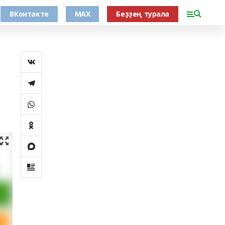
ВКонтакте
MAX
Беҙҙең турала