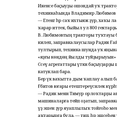
Икенсе баҫыуҙы ошондай уҡ трактор
техникаһында Владимир Любимов
— Етенгә һәр саҡ ихтыяж ҙур, хаҡы 
ҡарар иттек, быйыл ул 800 гектарҙы б
В. Любимовтың тракторы туҡтауы 
килеп, заправкалаусылар Радик Ғайс
тултырып, техника шунда уҡ яңына
«яҙғы көндөң йылды туйҙырыуын» аң
Сәсеү агрегаттары үткән баҫыуҙарҙ
катуклап бара.
Бер үк ваҡытта дым ҡаплау алып ба
Ғәбитов юғары етештереүсәнлек күрһәт
— Радик менән Тимур орлоҡтарҙы а
машиналарға тейәп оҙатып, заправка
үҙ эшен ҙур яуаплылыҡ тойғоһо менә
аҡтарырға була, — тип, һәр эшсеһен 