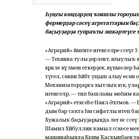
Һуңғы көндәрҙең ҡояшлы тороуын
фермерҙар сәсеү агрегаттарын баҫ
баҫыуҙарҙа тупраҡты эшкәртеүсе т
«Аграрий» йәмғиәте игенселәре сәсеүгә
— Техника тулы әҙерлектә, яғыулы
кәрәкле күләменә еткерҙек, күпмеле
түгел, сөнки һәйбәт уңыш алыу өсө
Механизаторҙарға ҡытлыҡ юҡ, улар 
игенселәр, — тип башланы мөһим 
«Аграрий» етәксеһе Наил Әхтәмов. — Б
дым бар саҡта һәм сифатлы итеп баш
Хужалыҡ баҫыуҙарында әлегә өс сәсе
Шамил Хәйбуллин ҡамыл сәскесе менә
машинаһында Кәрим Ҡасҡынбаев т