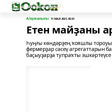
А/хужалығы
11 МАЯ 2021, 05:01
Етен майҙаны а
Һуңғы көндәрҙең ҡояшлы тороуы
фермерҙар сәсеү агрегаттарын ба
баҫыуҙарҙа тупраҡты эшкәртеүсе 