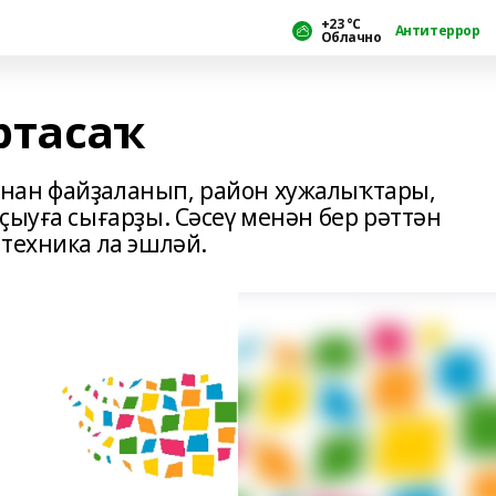
+23 °С
Антитеррор
Облачно
ртасаҡ
нан файҙаланып, район хужалыҡтары,
ҫыуға сығарҙы. Сәсеү менән бер рәттән
техника ла эшләй.