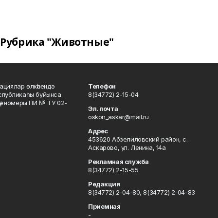
Рубрика "Животные"
ациялар өлкәһендә
Телефон
еспубликаһы буйынса
8(34772) 2-15-04
кәү номеры ПИ № ТУ 02-
Эл. почта
oskon_askar@mail.ru
Адрес
453620 Абзелиловский район, с.
Аскарово, ул. Ленина, 14а
Рекламная служба
8(34772) 2-15-55
Редакция
8(34772) 2-04-80, 8(34772) 2-04-83
Приемная
-