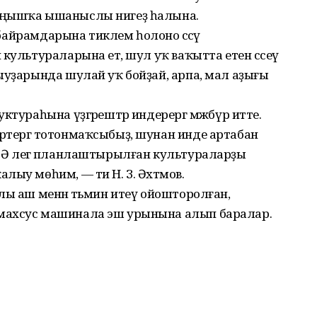
уңышҡа ышаныслы нигеҙ һалына.
й байрамдарына тиклем һолоно сәсәү
культураларына етә, шул уҡ ваҡытта етен сәсеү
ыуҙарында шулай уҡ бойҙай, арпа, мал аҙығы
ктураһына үҙгәрештәр индерергә мәжбүр итте.
ртергә тотонмаҡсыбыҙ, шунан инде артабан
быҙ. Ә әлегә планлаштырылған культураларҙы
лыу мөһим, — ти Н. З. Әхтәмов.
лы аш менән тәьмин итеү ойошторолған,
махсус машинала эш урынына алып баралар.