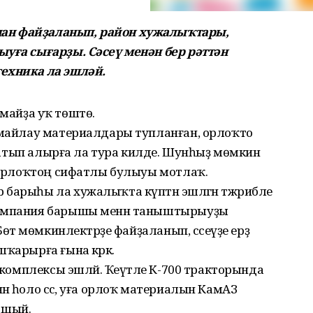
ан файҙаланып, район хужалыҡтары,
ыуға сығарҙы. Сәсеү менән бер рәттән
ехника ла эшләй.
 3 майҙа уҡ төштө.
ҡ-майлау материалдары тупланған, орлоҡто
р һатып алырға ла тура килде. Шунһыҙ мөмкин
н орлоҡтоң сифатлы булыуы мотлаҡ.
барыһы ла хужалыҡта күптән эшләгән тәжрибәле
кампания барышы менән таныштырыуҙы
өтә мөмкинлектәрҙе файҙаланып, сәсеүҙе ерҙә
ҡарырға ғына кәрәк.
ү комплексы эшләй. Ҡеүәтле К-700 тракторында
н һоло сәсә, уға орлоҡ материалын КамАЗ
ашый.