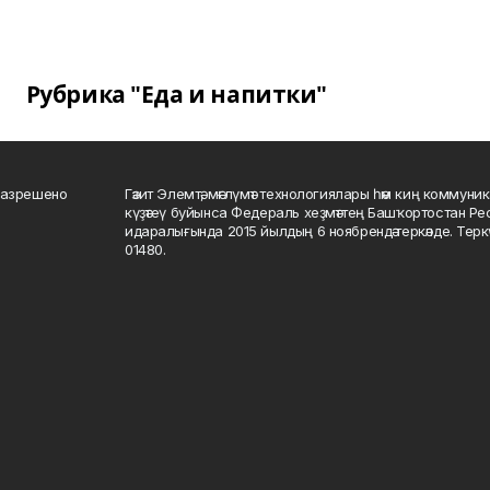
Рубрика "Еда и напитки"
разрешено
Гәзит Элемтә, мәғлүмәт технологиялары һәм киң коммуник
күҙәтеү буйынса Федераль хеҙмәттең Башҡортостан Р
идаралығында 2015 йылдың 6 ноябрендә теркәлде. Тер
01480.