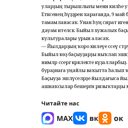
уларҙың тырышлығы менән киләһе 
Етәксенең һүҙҙәренә ҡарағанда, 9 ма
тамамланасаҡ. Унан һуң сират иген 
дауам ителәсәк. Быйыл хужалыҡ баҫ
культуралары урын аласаҡ.
— Йылдарҙың ҡоро килеүе сәсеү стру
Быйыл көҙ баҫыуҙарҙы ныҡлап эшкә
нимәләр сәсергә кәрәклекте күҙаллар
бураҙнаға уңайлы ваҡытта һалып ҡа
Баҫыуҙа эшләүселәрҙе йылдағыса йы
ашнаҡсылар бешергән ризыҡтарҙы 
Читайте нас