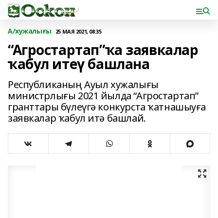
А/хужалығы
25 МАЯ 2021, 08:35
“Агростартап”ҡа заявкалар
ҡабул итеү башлана
Республиканың Ауыл хужалығы
министрлығы 2021 йылда “Агростартап”
гранттары бүлеүгә конкурста ҡатнашыуға
заявкалар ҡабул итә башлай.