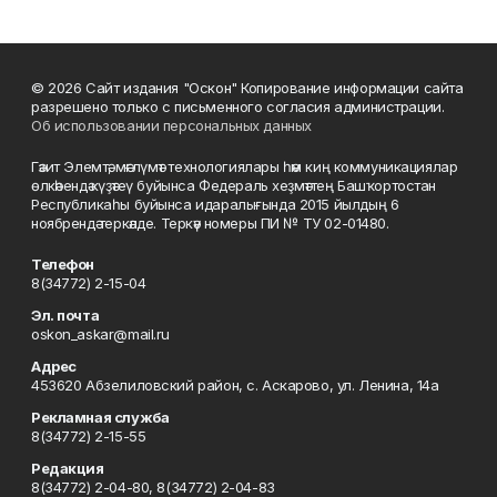
© 2026 Сайт издания "Оскон" Копирование информации сайта
разрешено только с письменного согласия администрации.
Об использовании персональных данных
Гәзит Элемтә, мәғлүмәт технологиялары һәм киң коммуникациялар
өлкәһендә күҙәтеү буйынса Федераль хеҙмәттең Башҡортостан
Республикаһы буйынса идаралығында 2015 йылдың 6
ноябрендә теркәлде. Теркәү номеры ПИ № ТУ 02-01480.
Телефон
8(34772) 2-15-04
Эл. почта
oskon_askar@mail.ru
Адрес
453620 Абзелиловский район, с. Аскарово, ул. Ленина, 14а
Рекламная служба
8(34772) 2-15-55
Редакция
8(34772) 2-04-80, 8(34772) 2-04-83