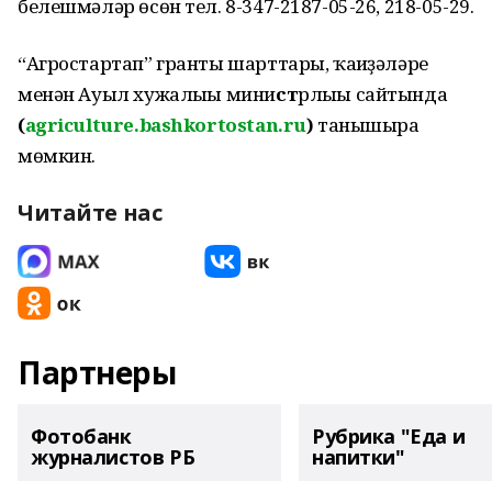
белешмәләр өсөн тел. 8-347-2187-05-26, 218-05-29.
“Агростартап” гранты шарттары, ҡағиҙәләре
менән Ауыл хужалығы мини
ст
рлығы сайтында
(
agriculture.bashkortostan.ru
)
танышырға
мөмкин.
Читайте нас
Партнеры
Фотобанк
Рубрика "Еда и
журналистов РБ
напитки"