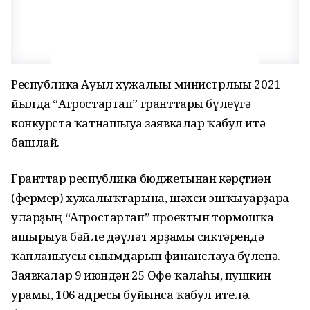
Республика Ауыл хужалығы министрлығы 2021
йылда “Агростартап” гранттары бүлеүгә
конкурста ҡатнашыуға заявкалар ҡабул итә
башлай.
Гранттар республика бюджетынан кәрҫтиән
(фермер) хужалыҡтарына, шәхси эшҡыуарҙарға
уларҙың “Агростартап” проектын тормошҡа
ашырыуға бәйле дәүләт ярҙамы сиктәрендә
ҡапланыусы сығымдарын финанслауға бүленә.
Заявкалар 9 июндән 25 Өфө ҡалаһы, пушкин
урамы, 106 адресы буйынса ҡабул ителә.