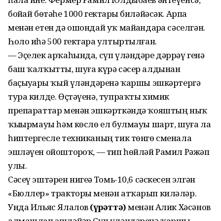
бойҙай бөтәһе 1000 гектарҙы биләйәсәк. Арпа
менән етен дә ошондай уҡ майҙандарҙа сәселгән.
Һоло иһә 500 гектарҙа ултыртылған.
— Эҫелек арҡаһында, сүп үләндәре дәррәү генә
баш ҡалҡытты, шуға күрә сәсер алдынан
баҫыуҙарҙы ҡый үләндәренә ҡаршы эшкәртергә
тура килде. Өҫтәүенә, тупраҡты химик
препараттар менән эшкәрткәндә ҡояштың ныҡ
ҡыҙҙырмауы һәм көслө ел булмауы шарт, шуға ла
һиптергесле техниканың тик төнгө сменала
эшләүен ойошторҙоҡ, — тип һөйләй Рамил Рәжәп
улы.
Сәсеү эштәрен нигеҙҙә Томь-10,6 сәскесен элгән
«Бюллер» тракторы менән атҡарып киләләр.
Унда Ильяс Ялалов
(һүрәттә)
менән Алик Хәсәнов
алмашлап эшләйҙәр.Сүп үләндәренә ҡаршы