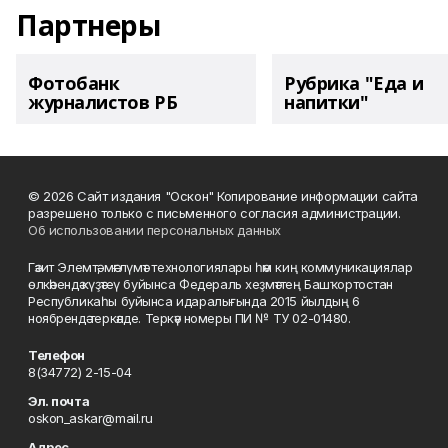
Партнеры
Фотобанк
Рубрика "Еда и
журналистов РБ
напитки"
© 2026 Сайт издания "Оскон" Копирование информации сайта
разрешено только с письменного согласия администрации.
Об использовании персональных данных
Гәзит Элемтә, мәғлүмәт технологиялары һәм киң коммуникациялар
өлкәһендә күҙәтеү буйынса Федераль хеҙмәттең Башҡортостан
Республикаһы буйынса идаралығында 2015 йылдың 6
ноябрендә теркәлде. Теркәү номеры ПИ № ТУ 02-01480.
Телефон
8(34772) 2-15-04
Эл. почта
oskon_askar@mail.ru
Адрес