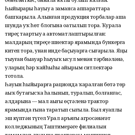
Һыйырҙарҙы һауыу ҙа заманса аппараттарҙа
башҡарыла. Алынған продукция торбалар аша
шунда уҡ һөт блогына оҙатылып тора. Ҡурала
тиреҫ таҙартыу ҙа автоматлаштырылған:
малдарҙың тиреҫе шнектар ярҙамында бункерға
китеп тора, унан инде баҫыуҙарға сығарыла. Яңы
тыуған быҙауҙар һыуыҡ ысул менән тәрбиәләнә,
уларҙың һәр ҡайһыһы айырым ситлектәрҙә
тотола.
Һауын һыйырҙарға рационда ҡаралған бөтә төр
аҙыҡ бутағысҡа һалынып, туралып, болғанғас,
алдарына — мал аҙығы өҫтәленә трактор
ярҙамында ғына таратып сығыла. Был яуаплы
эш күптән түгел Урал аръяғы агросәнәғәт
колледжының Таштимерҙәге филиалын
тамамлап, ҡулына тракторсы-машинист