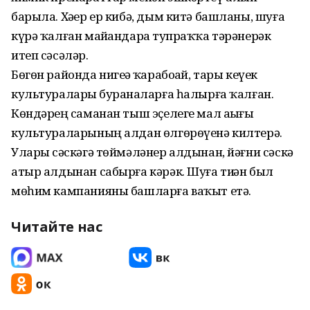
барыла. Хәҙер ер кибә, дым китә башланы, шуға
күрә ҡалған майҙандарҙа тупраҡҡа тәрәнерәк
итеп сәсәләр.
Бөгөн районда нигеҙҙә ҡарабоҙай, тары кеүек
культураларҙы бураҙналарға һалырға ҡалған.
Көндәрҙең саманан тыш эҫелеге мал аҙығы
культураларының алдан өлгөрөүенә килтерә.
Уларҙы сәскәгә төймәләнер алдынан, йәғни сәскә
атыр алдынан сабырға кәрәк. Шуға тиҙҙән был
мөһим кампанияны башларға ваҡыт етә.
Читайте нас