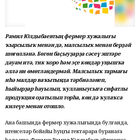
Рамил Юлдыбаевтың фермер хужалығы
ҡырсылыҡ менән дә, малсылыҡ менән берҙәй
шөғөлләнә. Бөгөн баҫыуҙарҙа сәсеү эштәре
дауам итә, тик ҡоро һәм эҫе көндәр уңышҡа
әллә ни өмөтләндермәй. Малсылыҡ тармағы
иһә малдар ваҡытында тәрбиәләнеп,
һыйырҙар һауылып, ҡулланыусыға сифатлы
продукция оҙатылып торһа, көн дә ҡулаҡса
килеүе менән отошло.
Аҙна башында фермер хужалығында булғанда,
игенселәр бойҙайҙы һуңғы гектарҙарҙа бураҙнаға
һала ине. Фермер Рамил Юлдыбаев әйтеүенсә,