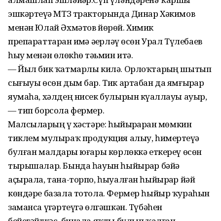
эшкәртеүҙә МТЗ тракторында Динар Хәкимов
менән Юлай Әхмәтов йөрөй. Химик
препараттарҙан иҙмә әҙерләү өсөн Урал Түлебаев
һыу менән өҙлөкһөҙ тәьмин итә.
— Йыл бик ҡатмарлы килә. Орлоҡтарҙың шытып
сығыуы өсөн дым бар. Тик артабан да ямғырҙар
яумаһа, хәлдең нисек булырын күҙаллауы ауыр,
— тип борсола фермер.
Малсыларҙың үҙ хәстәре: һыйырҙарҙан мөмкин
тиклем мулыраҡ продукция алыу, һимертеүҙә
булған малдарҙы юғары көрлөккә еткереү өсөн
тырышалар. Бында һауын һыйырҙар бәйҙә
аҫырала, тана-торпо, һыуалған һыйырҙар йәй
көндәре базала тотола. Фермер һыйыр ҡураһын
заманса үҙгәртеүгә өлгәшкән. Түбәһен
бейегәйткәс, бинала яҡты булып ҡалған.