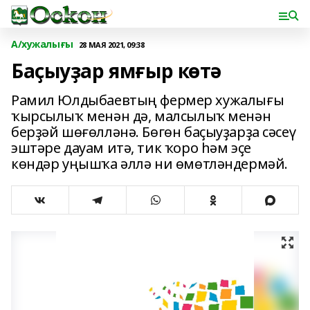
А/хужалығы
28 МАЯ 2021, 09:38
Баҫыуҙар ямғыр көтә
Рамил Юлдыбаевтың фермер хужалығы
ҡырсылыҡ менән дә, малсылыҡ менән
берҙәй шөғөлләнә. Бөгөн баҫыуҙарҙа сәсеү
эштәре дауам итә, тик ҡоро һәм эҫе
көндәр уңышҡа әллә ни өмөтләндермәй.