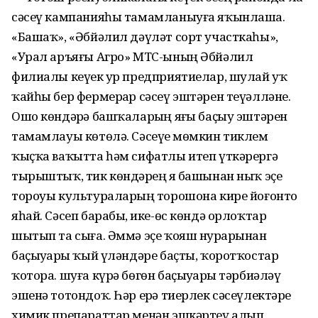
сәсеү кампанияһы тамамланыуға яҡынлаша.
«Башаҡ», «Әбйәлил дәүләт сорт участкаһы»,
«Урал аръяғы Агро» МТС-ының Әбйәлил
филиалы кеүек ҙур предприятиелар, шулай уҡ
ҡайһы бер фермерҙар сәсеү эштәрен теүәлләне.
Ошо көндәрҙә башҡаларҙың яҙғы баҫыу эштәрен
тамамлауы көтөлә. Сәсеүҙе мөмкин тиклем
ҡыҫҡа ваҡытта һәм сифатлы итеп үткәрергә
тырыштыҡ, тик көндәрҙең яҙ башынан ныҡ эҫе
тороуы культураларҙың торошона кире йоғонто
яһай. Сәсеп барабыҙ, ике-өс көндә орлоҡтар
шытып та сыға. Әммә эҫе ҡояш нурҙарынан
баҫыуҙарҙы ҡый үләндәре баҫты, ҡоротҡостар
ҡотора. шуға күрә бөгөн баҫыуҙарҙы тәрбиәләү
эшенә тотондоҡ. Һәр ерҙә тиерлек сәсеүлектәрҙе
химик препараттар менән эшкәртеү алып