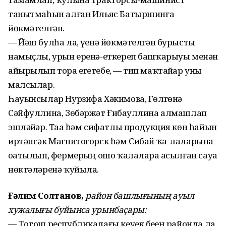
танытмаһын алған Ильяс Батыршинға
йөкмәтелгән.
— Йәш булһа ла, үҙенә йөкмәтелгән бурысты
намыҫлы, урын еренә-еткереп башҡарыуы менән
айырылып тора егетебеҙ, — тип маҡтайҙар уны
малсылар.
Һауынсылар Нурзифа Хәкимова, Гөлгөнә
Сәйфуллина, Зөбәржәт Ғибаҙуллина алмашлап
эшләйҙәр. Таҙа һәм сифатлы продукция көн һайын
иртәнсәк Магнитогорск һәм Сибай ҡа-лаларына
оҙатылып, фермерҙың ошо ҡалаларҙа асылған сауҙа
нөктәләренә ҡуйыла.
Ғәлим Солтанов,
район башлығының ауыл
хужалығы буйынса урынбаҫары:
— Тотош республикалағы кеүек беҙҙең районда ла