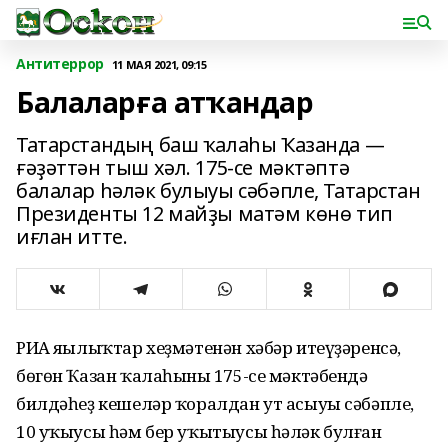
Антитеррор
11 МАЯ 2021, 09:15
Балаларға атҡандар
Татарстандың баш ҡалаһы Ҡазанда —
ғәҙәттән тыш хәл. 175-се мәктәптә
балалар һәләк булыуы сәбәпле, Татарстан
Президенты 12 майҙы матәм көнө тип
иғлан итте.
РИА яңылыҡтар хеҙмәтенән хәбәр итеүҙәренсә,
бөгөн Ҡазан ҡалаһының 175-се мәктәбендә
билдәһеҙ кешеләр ҡоралдан ут асыуы сәбәпле,
10 уҡыусы һәм бер уҡытыусы һәләк булған