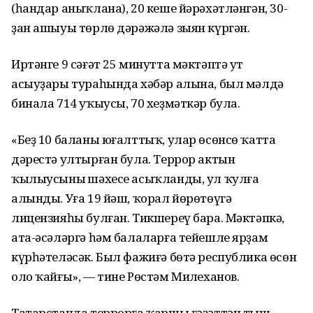
(һандар аныҡлана), 20 кеше йәрәхәтләнгән, 30-
ҙан ашыуы төрлө дәрәжәлә зыян күргән.
Иртәнге 9 сәғәт 25 минутта мәктәптә ут
асыуҙары тураһында хәбәр алына, был мәлдә
бинала 714 уҡыусы, 70 хеҙмәткәр була.
«Беҙ 10 баланы юғалттыҡ, улар өсөнсө ҡатта
дәрестә ултырған була. Террор актын
ҡылыусының шәхесе асыҡланды, ул ҡулға
алынды. Уға 19 йәш, ҡорал йөрөтөүгә
лицензияһы булған. Тикшереү бара. Мәктәпкә,
ата-әсәләргә һәм балаларға тейешле ярҙам
күрһәтеләсәк. Был фажиғә бөтә республика өсөн
оло ҡайғы», — тине Рөстәм Миңлеханов.
Татарстанда террорға ҡаршы ғәҙәттән тыш