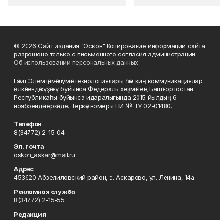
© 2026 Сайт издания "Оскон" Копирование информации сайта
разрешено только с письменного согласия администрации.
Об использовании персональных данных
Гәзит Элемтә, мәғлүмәт технологиялары һәм киң коммуникациялар
өлкәһендә күҙәтеү буйынса Федераль хеҙмәттең Башҡортостан
Республикаһы буйынса идаралығында 2015 йылдың 6
ноябрендә теркәлде. Теркәү номеры ПИ № ТУ 02-01480.
Телефон
8(34772) 2-15-04
Эл. почта
oskon_askar@mail.ru
Адрес
453620 Абзелиловский район, с. Аскарово, ул. Ленина, 14а
Рекламная служба
8(34772) 2-15-55
Редакция