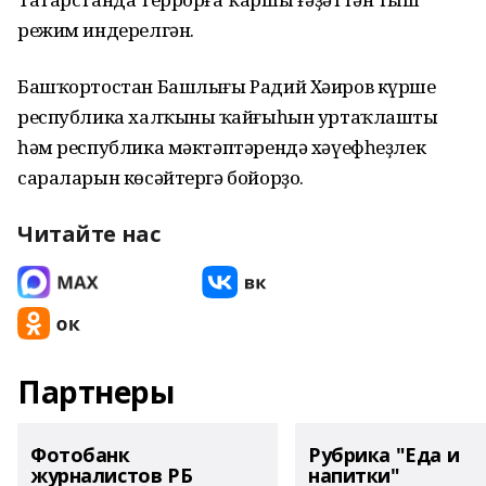
режим индерелгән.
Башҡортостан Башлығы Радий Хәиров күрше
республика халҡының ҡайғыһын уртаҡлашты
һәм республика мәктәптәрендә хәүефһеҙлек
сараларын көсәйтергә бойорҙо.
Читайте нас
Партнеры
Фотобанк
Рубрика "Еда и
журналистов РБ
напитки"