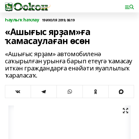
Һаулыҡ һаҡлау
19 ИЮЛЯ 2019, 06:19
«Ашығыс ярҙам»ға
ҡамасаулаған өсөн
«Ашығыс ярҙам» автомобиленә
саҡырылған урынға барып етеүгә ҡамасау
иткән граждандарға енәйәти яуаплылыҡ
ҡараласаҡ.