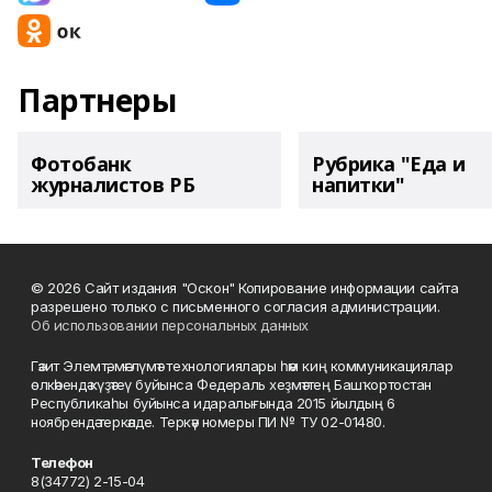
Партнеры
Фотобанк
Рубрика "Еда и
журналистов РБ
напитки"
© 2026 Сайт издания "Оскон" Копирование информации сайта
разрешено только с письменного согласия администрации.
Об использовании персональных данных
Гәзит Элемтә, мәғлүмәт технологиялары һәм киң коммуникациялар
өлкәһендә күҙәтеү буйынса Федераль хеҙмәттең Башҡортостан
Республикаһы буйынса идаралығында 2015 йылдың 6
ноябрендә теркәлде. Теркәү номеры ПИ № ТУ 02-01480.
Телефон
8(34772) 2-15-04