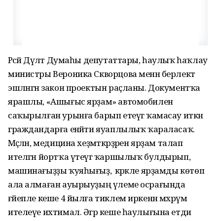
Рәсәй Дәүләт Думаһы депутаттары, һаулыҡ һаҡлау
министры Вероника Скворцова менән берлектә
эшләнгән закон проектын раҫланы. Документҡа
ярашлы, «Ашығыс ярҙам» автомобиленә
саҡырылған урынға барып етеүгә ҡамасау иткән
граждандарға енәйәти яуаплылыҡ ҡараласаҡ.
Мәҫәлән, медицина хеҙмәткәрҙәрен ярҙам талап
ителгән йортҡа үтеүгә ҡаршылыҡ булдырып,
машинағыҙҙы ҡуяһығыҙ, ә кәрәкле ярҙамды көтөп
ала алмаған ауырыуҙың үлеме осрағында
ғәйепле кеше 4 йылға тиклем иркенән мәхрүм
ителеүе ихтимал. Әгәр кеше һаулығына етди