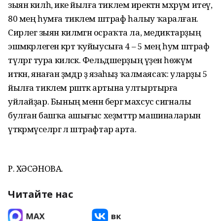
зыян килһә, ике йылға тиклем иректән мәхрүм итеү,
80 мең һумға тиклем штраф һалыу ҡаралған.
Сирлегә зыян килмәгән осраҡта ла, медиктарҙың
эшмәкәрлегенә кәртә ҡуйыусыға 4 – 5 мең һум штраф
түләргә тура киләсәк. Фельдшерҙың үҙенә һөжүм
иткән, янаған әҙәмдәр ҙә язаһыҙ ҡалмаясаҡ: уларҙы 5
йылға тиклем рәшәткә артына ултыртырға
уйлайҙар. Бының менән бергә махсус сигналы
булған башҡа ашығыс хеҙмәттәр машиналарын
үткәрмәүселәргә лә штрафтар арта.
Р. ХӘСӘНОВА.
Читайте нас