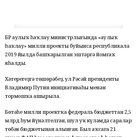
БР Һаулыҡ һаҡлау министрлығында «Һаулыҡ
һаҡлау» милли проекты буйынса республикала
2019 йылда башҡарылған эштәргә йомғаҡ
яһалды.
Хәтерегеҙгә төшөрәбеҙ, ул Рәсәй президенты
Владимир Путин инициативаһы менән
тормошҡа ашырыла.
Бөтәһе милли проектҡа федераль бюджеттан 2,5
млрд һум йүнәлтелгән, шул уҡ күләмдә саралар
төбәк бюджетынан алынған. Был аҡсаға 21