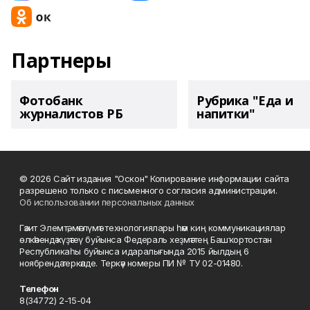
Партнеры
Фотобанк
Рубрика "Еда и
журналистов РБ
напитки"
© 2026 Сайт издания "Оскон" Копирование информации сайта
разрешено только с письменного согласия администрации.
Об использовании персональных данных
Гәзит Элемтә, мәғлүмәт технологиялары һәм киң коммуникациялар
өлкәһендә күҙәтеү буйынса Федераль хеҙмәттең Башҡортостан
Республикаһы буйынса идаралығында 2015 йылдың 6
ноябрендә теркәлде. Теркәү номеры ПИ № ТУ 02-01480.
Телефон
8(34772) 2-15-04