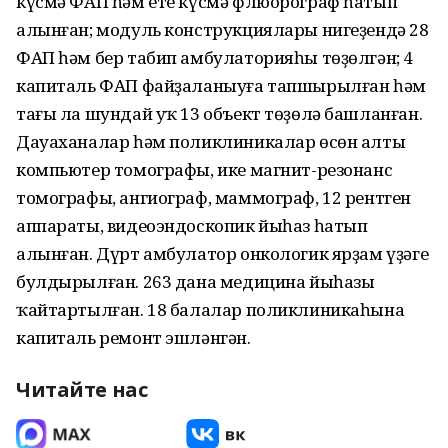
күсмә ФАП һәм ете күсмә флюорограф һатып
алынған; модуль конструкциялары нигеҙендә 28
ФАП һәм бер табип амбулаторияһы төҙөлгән; 4
капиталь ФАП файҙаланыуға тапшырылған һәм
тағы ла шундай уҡ 13 объект төҙөлә башланған.
Дауаханалар һәм поликлиникалар өсөн алты
компьютер томографы, ике магнит-резонанс
томографы, ангиограф, маммограф, 12 рентген
аппараты, видеоэндоскопик йыһаз һатып
алынған. Дүрт амбулатор онкологик ярҙам үҙәге
булдырылған. 263 дана медицина йыһазы
ҡайтартылған. 18 балалар поликлиникаһына
капиталь ремонт эшләнгән.
Читайте нас