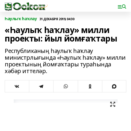
Һаулыҡ һаҡлау
31 ДЕКАБРЯ 2019, 04:30
«Һаулыҡ һаҡлау» милли
проекты: йыл йомғаҡтары
Республиканың һаулыҡ һаҡлау
министрлығында «Һаулыҡ һаҡлау» милли
проектының йомғаҡтары тураһында
хәбәр иттеләр.