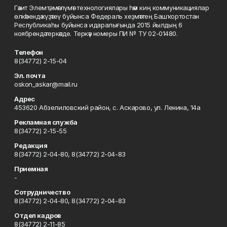
Гәзит Элемтә, мәғлүмәт технологиялары һәм киң коммуникациялар
өлкәһендә күҙәтеү буйынса Федераль хеҙмәттең Башҡортостан
Республикаһы буйынса идаралығында 2015 йылдың 6
ноябрендә теркәлде. Теркәү номеры ПИ № ТУ 02-01480.
Телефон
8(34772) 2-15-04
Эл. почта
oskon_askar@mail.ru
Адрес
453620 Абзелиловский район, с. Аскарово, ул. Ленина, 14а
Рекламная служба
8(34772) 2-15-55
Редакция
8(34772) 2-04-80, 8(34772) 2-04-83
Приемная
-
Сотрудничество
8(34772) 2-04-80, 8(34772) 2-04-83
Отдел кадров
8(34772) 2-11-85