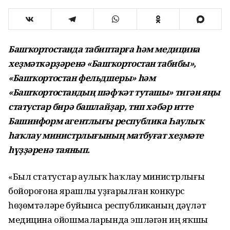
Башҡортостанда табиптарға һәм медицина
хеҙмәткәрҙәренә «Башҡортостан табибы»,
«Башҡортостан фельдшеры» һәм
«Башҡортостандың шәфҡәт туташы» тигән яңы
статустар бирә башлайҙар, тип хәбәр итте
Башинформ агентлығы республика Һаулыҡ
һаҡлау министрлығының матбуғат хеҙмәте
һүҙҙәренә таянып.
«Был статустар Һаулыҡ һаҡлау министрлығы
бойороғона ярашлы уҙғарылған конкурс
һөҙөмтәләре буйынса республиканың дәүләт
медицина ойошмаларында эшләгән иң яҡшы