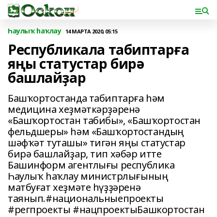
Һаулыҡ һаҡлау
14 МАРТА 2020, 05:15
Республикала табиптарға
яңы статустар бирә
башлайҙар
Башҡортостанда табиптарға һәм
медицина хеҙмәткәрҙәренә
«Башҡортостан табибы», «Башҡортостан
фельдшеры» һәм «Башҡортостандың
шәфҡәт туташы» тигән яңы статустар
бирә башлайҙар, тип хәбәр итте
Башинформ агентлығы республика
Һаулыҡ һаҡлау министрлығының
матбуғат хеҙмәте һүҙҙәренә
таянып.#национальныепроекты
#регпроекты #нацпроектыБашкортостан