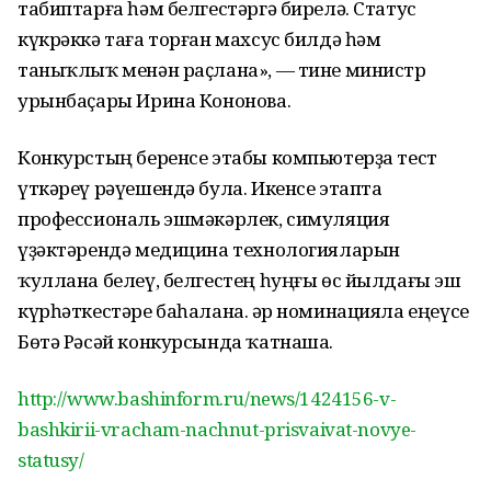
табиптарға һәм белгестәргә бирелә. Статус
күкрәккә таға торған махсус билдә һәм
таныҡлыҡ менән раҫлана», — тине министр
урынбаҫары Ирина Кононова.
Конкурстың беренсе этабы компьютерҙа тест
үткәреү рәүешендә була. Икенсе этапта
профессиональ эшмәкәрлек, симуляция
үҙәктәрендә медицина технологияларын
ҡуллана белеү, белгестең һуңғы өс йылдағы эш
күрһәткестәре баһалана. Һәр номинацияла еңеүсе
Бөтә Рәсәй конкурсында ҡатнаша.
http://www.bashinform.ru/news/1424156-v-
bashkirii-vracham-nachnut-prisvaivat-novye-
statusy/