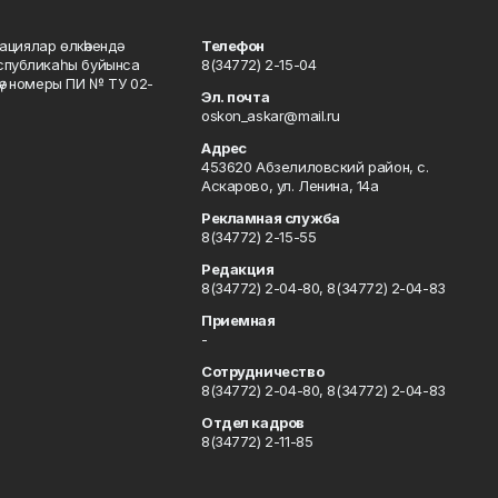
ациялар өлкәһендә
Телефон
еспубликаһы буйынса
8(34772) 2-15-04
кәү номеры ПИ № ТУ 02-
Эл. почта
oskon_askar@mail.ru
Адрес
453620 Абзелиловский район, с.
Аскарово, ул. Ленина, 14а
Рекламная служба
8(34772) 2-15-55
Редакция
8(34772) 2-04-80, 8(34772) 2-04-83
Приемная
-
Сотрудничество
8(34772) 2-04-80, 8(34772) 2-04-83
Отдел кадров
8(34772) 2-11-85