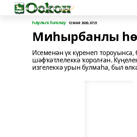
Һаулыҡ һаҡлау
12 МАЯ 2020, 07:21
Миһырбанлы һө
Исеменән үк күренеп тороуынса, 
шәфҡәтлелеккә ҡоролған. Күңел
изгелеккә урын булмаһа, был өлк