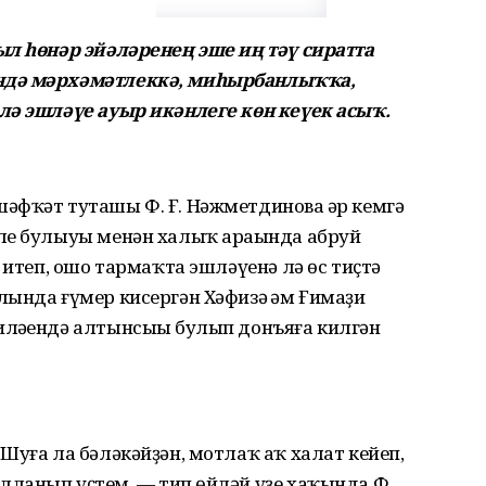
ыл һөнәр эйәләренең эше иң тәү сиратта
ндә мәрхәмәтлеккә, миһырбанлыҡҡа,
лә эшләүе ауыр икәнлеге көн кеүек асыҡ.
әфҡәт туташы Ф. Ғ. Нәжметдинова һәр кемгә
ле булыуы менән халыҡ араһында абруй
 итеп, ошо тармаҡта эшләүенә лә өс тиҫтә
ында ғүмер кисергән Хәфизә һәм Ғимаҙи
ләһендә алтынсыһы булып донъяға килгән
Шуға ла бәләкәйҙән, мотлаҡ аҡ халат кейеп,
ланып үҫтем, — тип һөйләй үҙе хаҡында Ф.