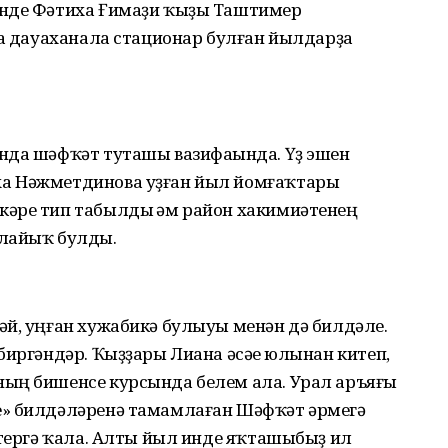
инде Фәтиха Ғимаҙи ҡыҙы Таштимер
ҙа дауаханала стационар булған йылдарҙа
нда шәфҡәт туташы вазифаһында. Үҙ эшен
а Нәжметдинова уҙған йыл йомғаҡтары
әре тип табылды һәм район хакимиәтенең
 лайыҡ булды.
әй, уңған хужабикә булыуы менән дә билдәле.
биргәндәр. Ҡыҙҙары Лиана әсәһе юлынан китеп,
ың бишенсе курсында белем ала. Урал аръяғы
е» билдәләренә тамамлаған Шәфҡәт әрмегә
итергә ҡала. Алты йыл инде яҡташыбыҙ ил