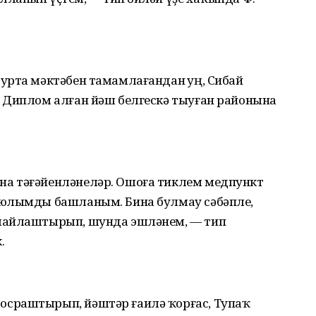
урта мәктәбен тамамлағандан һуң, Сибай
 Диплом алған йәш белгескә тыуған районына
а тәғәйенләнеләр. Ошоға тиклем медпункт
 юлымды башланым. Бина булмау сәбәпле,
лайлаштырып, шунда эшләнем, — тип
.
сраштырып, йәштәр ғаилә ҡорғас, Тупаҡ