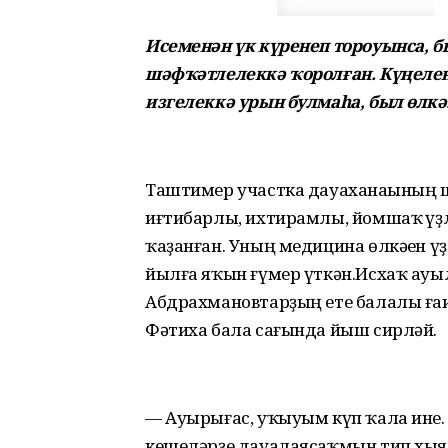
Исеменән үк күренеп тороуынса, б
шәфҡәтлелеккә ҡоролған. Күңеле
изгелеккә урын булмаһа, был өлкә
Таштимер участка дауаханаһының ш
иғтибарлы, ихтирамлы, йомшаҡ һүҙ
ҡаҙанған. Уның медицина өлкәһен үҙ
йылға яҡын ғүмер үткән.Исхаҡ ауыл
Абдрахмановтарҙың ете балалы ғаи
Фәтиха бала сағында йыш сирләй.
— Ауырығас, уҡыуым күп ҡала ине. 
кешеләрҙе дауалаясаҡмын тип хыял