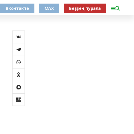
ВКонтакте
MAX
Беҙҙең турала