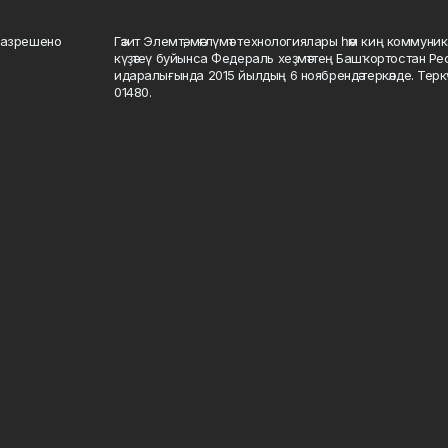
разрешено
Гәзит Элемтә, мәғлүмәт технологиялары һәм киң коммуник
күҙәтеү буйынса Федераль хеҙмәттең Башҡортостан Р
идаралығында 2015 йылдың 6 ноябрендә теркәлде. Тер
01480.