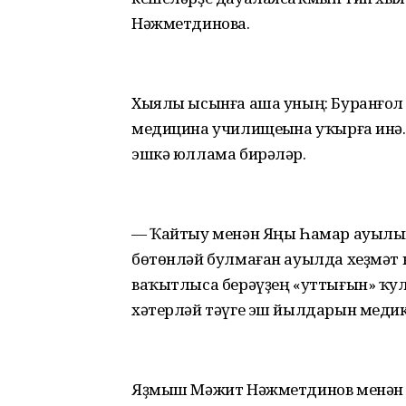
Нәжметдинова.
Хыялы ысынға аша уның: Буранғол 
медицина училищеһына уҡырға инә.
эшкә юллама бирәләр.
— Ҡайтыу менән Яңы Һамар ауылын
бөтөнләй булмаған ауылда хеҙмәт
ваҡытлыса берәүҙең «уттығын» ҡу
хәтерләй тәүге эш йылдарын медик
Яҙмыш Мәжит Нәжметдинов менән о