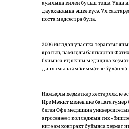
ауылына килен булып төшә. Унан 
дауаханаһына эшкә күсә. Ул саҡтар
поста медсестра була.
2006 йылдан участка терапевы яны
яратып, намыҫлы башҡарған Фәтих
буйынса иң яҡшы медицина хеҙмәтк
дипломына һәм ҡиммәтле бүләгенә
Намыҫлы хеҙмәткәр хәстәрлекле әс
Ире Мәжит менән ике балаға ғүмер 
бөгөн Өфө медицина университетын
агросәнәғәт колледжын тик «бишл
китә һәм контракт буйынса хеҙмәт 