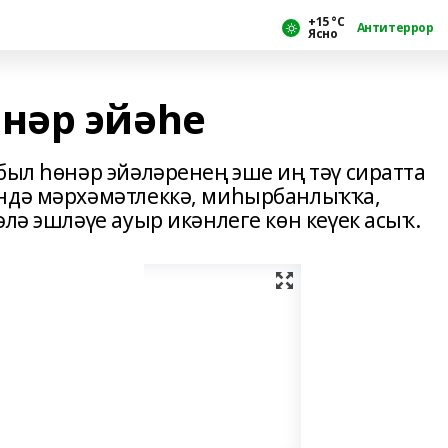
+15 °С
Антитеррор
Ясно
нәр эйәһе
был һөнәр эйәләренең эше иң тәү сиратта
ендә мәрхәмәтлеккә, миһырбанлыҡҡа,
әлә эшләүе ауыр икәнлеге көн кеүек асыҡ.