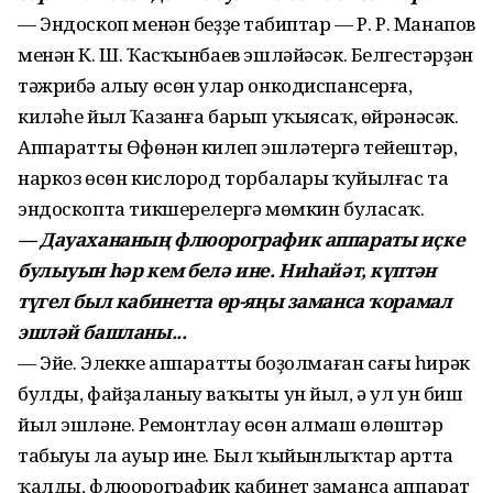
— Эндоскоп менән беҙҙең табиптар — Р. Р. Манапов
менән К. Ш. Ҡасҡынбаев эшләйәсәк. Белгестәрҙән
тәжрибә алыу өсөн улар онкодиспансерға,
киләһе йыл Ҡазанға барып уҡыясаҡ, өйрәнәсәк.
Аппаратты Өфөнән килеп эшләтергә тейештәр,
наркоз өсөн кислород торбалары ҡуйылғас та
эндоскопта тикшерелергә мөмкин буласаҡ.
— Дауахананың флюорографик аппараты иҫке
булыуын һәр кем белә ине. Ниһайәт, күптән
түгел был кабинетта өр-яңы заманса ҡорамал
эшләй башланы...
— Эйе. Элекке аппараттың боҙолмаған сағы һирәк
булды, файҙаланыу ваҡыты ун йыл, ә ул ун биш
йыл эшләне. Ремонтлау өсөн алмаш өлөштәр
табыуы ла ауыр ине. Был ҡыйынлыҡтар артта
ҡалды, флюорографик кабинет заманса аппарат