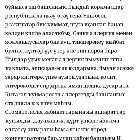
буйынса эш башланыҡ. Бындай ҡорамалдар
республикала икәү-өсәү генә. Уның өсөн
реактивтар бик ҡиммәт, шуға иҫәпләп-һанап,
хәлдән килһә аласаҡбыҙ. Сөнки аллергия менән
яфаланыусылар бик күп, тикшеренеү ҡыйбат
булғас, күптәр үҙе үтер әле тип йөрөй бирә.
Йылдар уҙыу менән аллергия иммунитетты
ҡаҡшата, ашҡаҙан-эсәк юлдарына, йыуан эсәккә
зарар килтерә, үпкә ауырыуҙарына, колит,
энтероколит сирҙәренә, яман шешкә дусар итә.
Быға юл ҡуймаҫ өсөн аллергенды башланғыс
стадияла юҡ итеү мөһим.
Стоматология кабинеттарына яңы аппараттар
ҡуйылды. Дауаханала дүрт үпкәне яһалма
елләтеү аппараты һәм алты кислород
концентраторы бар, улар район башлығы И.