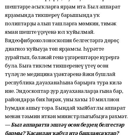
шештәрҙе асыҡларға ярҙам итә. Был аппарат
ярҙамында тикшереү барышында уҡ
полиптарҙы алып ташларға мөмкин, тимәк
яман шештең үҫеүенә юл ҡуйылмай.
Видеофиброколоноскопия белгестәргә дөрөҫ
диагноз ҡуйыуҙа төп ярҙамсы. Һүрәтте
ҙурайтып, бәләкәй генә үҙгәрештәрҙе күрергә
була. Быға тиклем тикшеренеү үтеү өсөн
түләүле медицина үҙәктәренә йәки бушлай
республика дауаханаһына барырға тура килә
ине. Эндоскоптар ҙур дауаханаларҙа ғына бар,
райондарҙа бик һирәк, уның хаҡы 10 миллион
һумдан ашыу тора. Бындай ҡыйбатлы аппарат
менән тәьмин иткән министрлығыбыҙға рәхмәт.
— Был аппаратта эшләү өсөн беҙҙең белгестәр
бармы? Ҡасандан ҡабул итә башлаясаҡтар?