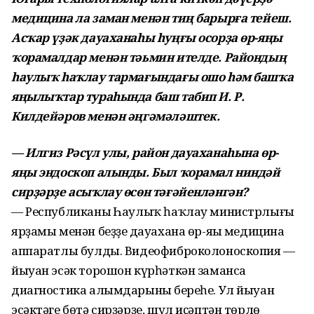
медицина ла заман менән тиң барырға тейеш.
Асҡар үҙәк дауаханаһы һуңғы осорҙа өр-яңы
ҡорамалдар менән тәьмин ителде. Райондың
һаулыҡ һаҡлау тармағындағы ошо һәм башҡа
яңылыҡтар тураһында баш табип И. Р.
Килдейәров менән әңгәмәләштек.
— Илгиз Рәсүл улы, район дауаханаһына өр-
яңы эндоскоп алынды. Был ҡорамал ниндәй
сирҙәрҙе асыҡлау өсөн тәғәйенләнгән?
— Республиканың Һаулыҡ һаҡлау министрлығы
ярҙамы менән беҙҙең дауахана өр-яңы медицина
аппаратлы булды. Видеофиброколоноскопия —
йыуан эсәк торошон күрһәткән заманса
диагностика алымдарының береһе. Ул йыуан
эсәктәге бөтә сирҙәрҙе, шул иҫәптән төрлө