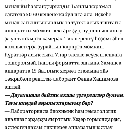
менән йыһазландырылды. Һанлы ҡорамал
сәғәтенә 50-60 кешене ҡабул итә ала. Иҫкеһе
менән сағыштырырлыҡ та түгел: асыҡ типтағы
аппараттың мөмкинлектәре ҙур, нурланыш алыу
ҙа ун тапҡырға кәмерәк. Тикшеренеү һөҙөмтәһен
компьютерҙа ҙурайтып ҡарарға мөмкин,
һүрәттәр асыҡ сыға. Улар элекке кеүек пленкаға
төшөрөлмәй, һанлы форматта эшләнә. Заманса
аппаратта 15 йыллыҡ хеҙмәт стажына эйә
тәжрибәле рентген-лаборант Фәниә Хашимова
эшләй.
— Дауаханала байтаҡ яҡшы үҙгәрештәр булған.
Тағы ниндәй яңылыҡтарығыҙ бар?
— Лабораторияла биохимик һәм гематологик
анализаторҙарҙы яңырттыҡ. Хәҙер гормондарҙы,
аллергендарҙы тикшереү аппаратын юллау