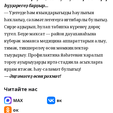
һүҙҙәрегеҙ барҙыр...
— Үҙегеҙҙең һәм яҡындарығыҙҙың һаулығын
һаҡлағыҙ, сәләмәтлегегеҙгә иғтибарлы булығыҙ.
Сирҙе аҙҙырып, һуңлап табипҡа күренеү дөрөҫ
түгел. Беҙҙең маҡсат — район дауаханаһына
күберәк заманса медицина аппараттарын алыу,
тимәк, тикшерелеү өсөн мөмкинлектәр
тыуҙырыу. Профилактика йәһәтенән ҡаралып
тороу ауырыуҙарҙы иртә стадияла асыҡларға
ярҙам итәсәк. Һау-сәләмәт булығыҙ!
— Әңгәмәгеҙ өсөн рәхмәт!
Читайте нас