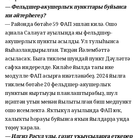
— Фельдшер-акушерлыҡ пункттары буйынса
ни әйтерһегеҙ?
— Районда бөтәһе 59 ФАП эшләп килә. Ошо
аҙнала Салауат ауылында яңы фельдшер-
акушерлыҡ пункты асылды. Ул тулыһынса
йыһазландырылған. Тиҙҙән Йәлембәттә
асыласаҡ. Быға тиклем шундай пункт Дәүләттә
сафҡа индерелде. Киләһе йылда тағы ике
модулле ФАП асырға ниәтләнәбеҙ. 2024 йылға
тиклем бөтәһе 20 фельдшер-акушерлыҡ
пунктын яңыртыуҙы планлаштырабыҙ, шул
иҫәптән утын менән йылытылған биш медпункт
ошо исемлектә. Яҡтыкүл ауылында ФАП юҡ,
халыҡтың һорауы буйынса яҡын йылдарҙа унда
төҙөү ҡарала.
— Илгиз Рәсүл улы, гәзит уҡыусыларға еткерер