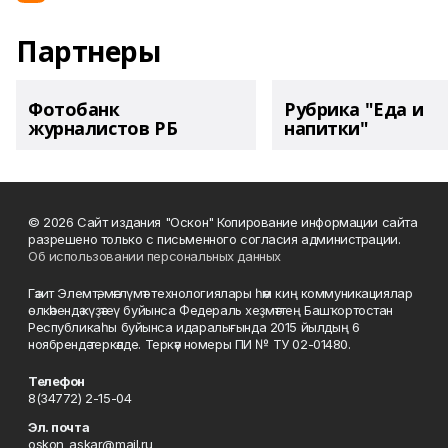
Партнеры
Фотобанк
Рубрика "Еда и
журналистов РБ
напитки"
© 2026 Сайт издания "Оскон" Копирование информации сайта
разрешено только с письменного согласия администрации.
Об использовании персональных данных
Гәзит Элемтә, мәғлүмәт технологиялары һәм киң коммуникациялар
өлкәһендә күҙәтеү буйынса Федераль хеҙмәттең Башҡортостан
Республикаһы буйынса идаралығында 2015 йылдың 6
ноябрендә теркәлде. Теркәү номеры ПИ № ТУ 02-01480.
Телефон
8(34772) 2-15-04
Эл. почта
oskon_askar@mail.ru