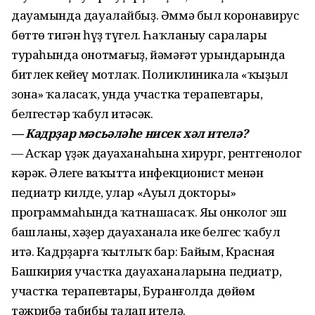
дауамында дауалайбыҙ. Әммә был коронавирус
бөттө тигән һүҙ түгел. Һаҡланыу саралары
тураһында онотмағыҙ, йәмәғәт урындарында
битлек кейеү мотлаҡ. Поликлиникала «ҡыҙыл
зона» ҡаласаҡ, унда участка терапевтары,
белгестәр ҡабул итәсәк.
— Кадрҙар мәсьәләһе нисек хәл ителә?
— Асҡар үҙәк дауаханаһына хирург, рентгенолог
кәрәк. Әлеге ваҡытта инфекционист менән
педиатр килде, улар «Ауыл докторы»
программаһында ҡатнашасаҡ. Яңы онколог эш
башланы, хәҙер дауаханала ике белгес ҡабул
итә. Кадрҙарға ҡытлыҡ бар: Байым, Красная
Башкирия участка дауаханаларына педиатр,
участка терапевтары, Буранғолда дөйөм
тәжрибә табибы талап ителә.