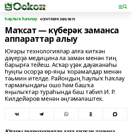
Һаулыҡ һаҡлау
4 СЕНТЯБРЯ 2020, 08:15
Маҡсат — күберәк заманса
аппараттар алыу
Юғары технологиялар алға киткән
дәүерҙә медицина ла заман менән тиң
барырға тейеш. Асҡар үҙәк дауаханаһы
һуңғы осорҙа өр-яңы ҡорамалдар менән
тәьмин ителде. Райондың һаулыҡ һаҡлау
тармағындағы ошо һәм башҡа
яңылыҡтар тураһында баш табип И. Р.
Килдейәров менән әңгәмәләштек.
Юғары технологиялар алға киткән дәүерҙә