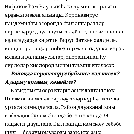
Нафиҡов һәм Һаулыҡ һаҡлау министрлығы
ярҙамы менән алынды. Коронавирус
пандемияһы осоронда был аппараттар
сирлеләрҙе дауалауҙы еңеләйтте, пневмониянан
өҙлөгөүҙәрҙе киҫәтте. Вирус бөткән хәлдә лә,
концентраторҙар эшһеҙ тормаясаҡ, үпкә, йөрәк
менән яфаланыусылар, операциянан һуң
сирлеләр кислород менән тәьмин ителәсәк.
— Районда коронавирус буйынса хәл нисек?
Ауырыу артамы, кәмейме?
— Ковидтың яңы осраҡтары асыҡланғаны юҡ.
Пневмония менән сирләүселәр күрһәткесе лә
уртаса кимәлдә ҡала. Район дауаханаһының
инфекция бүлексәһендә бөгөнгө көндә 39
пациент дауалана. Был һандың кәмемәү сәбәбе
шул — беҙ ауырыуҙарҙы оҙаҡ, ике аҙна