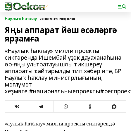
Һаулыҡ һаҡлау
23 ОКТЯБРЯ 2020, 07:30
Яңы аппарат йәш әсәләргә
ярҙамға
«Һаулыҡ һаҡлау» милли проекты
сиктәрендә Ишембай үҙәк дауаханаһына
өр-яңы ультратауышлы тикшереү
аппараты ҡайтарылды тип хәбәр итә, БР
Һаулыҡ һаҡлау министрлығының
мәғлүмәт
хеҙмәте.#национальныепроекты#регпрое
«Һаулыҡ һаҡлау» милли проекты сиктәрендә