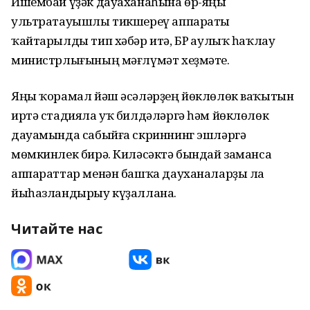
Ишембай үҙәк дауаханаһына өр-яңы
ультратауышлы тикшереү аппараты
ҡайтарылды тип хәбәр итә, БР Һаулыҡ һаҡлау
министрлығының мәғлүмәт хеҙмәте.
Яңы ҡорамал йәш әсәләрҙең йөклөлөк ваҡытын
иртә стадияла уҡ билдәләргә һәм йөклөлөк
дауамында сабыйға скриннинг эшләргә
мөмкинлек бирә. Киләсәктә бындай заманса
аппараттар менән башҡа дауханаларҙы ла
йыһазландырыу күҙаллана.
Читайте нас