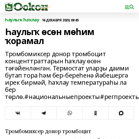
Һаулыҡ һаҡлау
16 ДЕКАБРЯ 2020, 08:45
Һаулыҡ өсөн мөһим
ҡорамал
Тромбомиксер донор тромбоцит
конценттраттарын һаҡлау өсөн
тәғәйенләнгән. Термостат уларҙы даими
бутап тора һәм бер-береһенә йәбешергә
ирек бирмәй, һаҡлау температураһы ла
бер
төрлө.#национальныепроекты#регпроект
Тромбомиксер донор тромбоцит