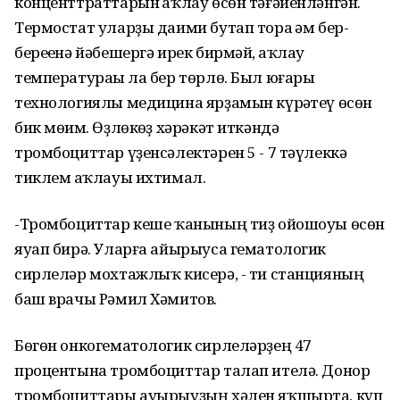
конценттраттарын һаҡлау өсөн тәғәйенләнгән.
Термостат уларҙы даими бутап тора һәм бер-
береһенә йәбешергә ирек бирмәй, һаҡлау
температураһы ла бер төрлө. Был юғары
технологиялы медицина ярҙамын күрһәтеү өсөн
бик мөһим. Өҙлөкһөҙ хәрәкәт иткәндә
тромбоциттар үҙенсәлектәрен 5 - 7 тәүлеккә
тиклем һаҡлауы ихтимал.
-Тромбоциттар кеше ҡанының тиҙ ойошоуы өсөн
яуап бирә. Уларға айырыуса гематологик
сирлеләр мохтажлыҡ кисерә, - ти станцияның
баш врачы Рәмил Хәмитов.
Бөгөн онкогематологик сирлеләрҙең 47
процентына тромбоциттар талап ителә. Донор
тромбоциттары ауырыуҙың хәлен яҡшырта, күп