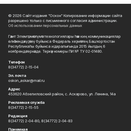
© 2026 Сайт издания "Оскон" Копирование информации сайта
разрешено только с письменного согласия администрации.
Об использовании персональных данных
Гәзит Элемтә, мәғлүмәт технологиялары һәм киң коммуникациялар
өлкәһендә күҙәтеү буйынса Федераль хеҙмәттең Башҡортостан
Республикаһы буйынса идаралығында 2015 йылдың 6
ноябрендә теркәлде. Теркәү номеры ПИ № ТУ 02-01480.
Телефон
8(34772) 2-15-04
Эл. почта
oskon_askar@mail.ru
Адрес
453620 Абзелиловский район, с. Аскарово, ул. Ленина, 14а
Рекламная служба
8(34772) 2-15-55
Редакция
8(34772) 2-04-80, 8(34772) 2-04-83
Приемная