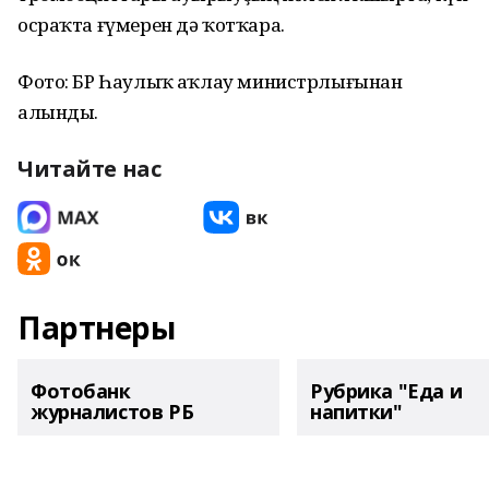
осраҡта ғүмерен дә ҡотҡара.
Фото: БР Һаулыҡ һаҡлау министрлығынан
алынды.
Читайте нас
Партнеры
Фотобанк
Рубрика "Еда и
журналистов РБ
напитки"