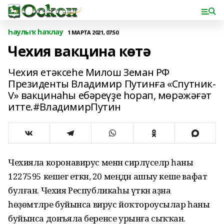
Һаулыҡ һаҡлау
1 МАРТА 2021, 07:50
Чехия вакцина көтә
Чехия етәксеһе Милош Земан РФ
Президенты Владимир Путинға «Спутник-
V» вакцинаһы ебәреүҙе һорап, мөрәжәғәт
итте.#ВладимирПутин
Чехияла коронавирус менән сирләүселәр һаны
1227595 кешегә еткән, 20 меңдән ашыу кеше вафат
булған. Чехия Республикаһы үткән аҙна
һөҙөмтәләре буйынса вирус йоҡтороусылар һаны
буйынса донъяла беренсе урынға сыҡҡан.