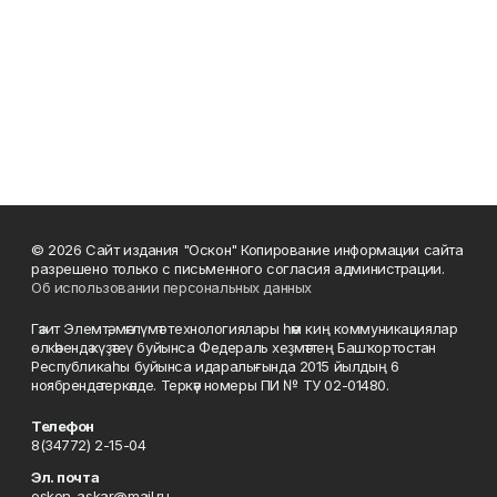
© 2026 Сайт издания "Оскон" Копирование информации сайта
разрешено только с письменного согласия администрации.
Об использовании персональных данных
Гәзит Элемтә, мәғлүмәт технологиялары һәм киң коммуникациялар
өлкәһендә күҙәтеү буйынса Федераль хеҙмәттең Башҡортостан
Республикаһы буйынса идаралығында 2015 йылдың 6
ноябрендә теркәлде. Теркәү номеры ПИ № ТУ 02-01480.
Телефон
8(34772) 2-15-04
Эл. почта
oskon_askar@mail.ru