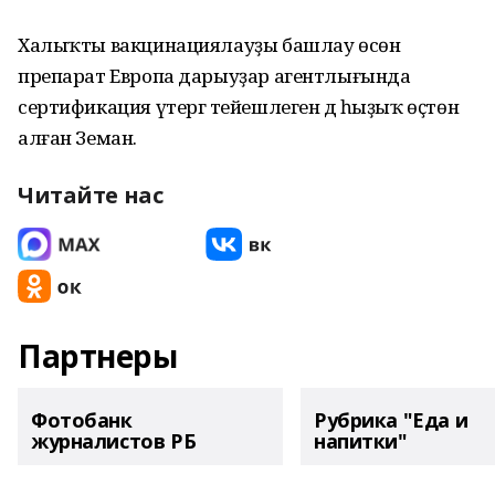
Халыҡты вакцинациялауҙы башлау өсөн
препарат Европа дарыуҙар агентлығында
сертификация үтергә тейешлеген дә һыҙыҡ өҫтөнә
алған Земан.
Читайте нас
Партнеры
Фотобанк
Рубрика "Еда и
журналистов РБ
напитки"