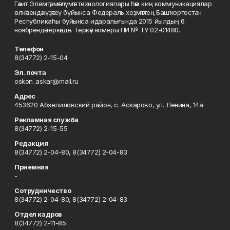
Гәзит Элемтә, мәғлүмәт технологиялары һәм киң коммуникациялар
өлкәһендә күҙәтеү буйынса Федераль хеҙмәттең Башҡортостан
Республикаһы буйынса идаралығында 2015 йылдың 6
ноябрендә теркәлде. Теркәү номеры ПИ № ТУ 02-01480.
Телефон
8(34772) 2-15-04
Эл. почта
oskon_askar@mail.ru
Адрес
453620 Абзелиловский район, с. Аскарово, ул. Ленина, 14а
Рекламная служба
8(34772) 2-15-55
Редакция
8(34772) 2-04-80, 8(34772) 2-04-83
Приемная
-
Сотрудничество
8(34772) 2-04-80, 8(34772) 2-04-83
Отдел кадров
8(34772) 2-11-85