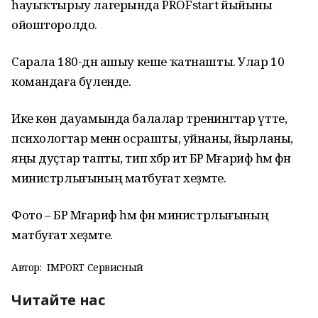
һауыҡтырыу лагерында PROFstart йыйыны
ойошторолдо.
Сарала 180-дән ашыу кеше ҡатнашты. Улар 10
командаға бүленде.
Ике көн дауамында балалар тренингтар үтте,
психологтар менән осрашты, уйнаны, йырланы,
яңы дуҫтар тапты, тип хәбәр итә БР Мәғариф һәм фән
министрлығының матбуғат хеҙмәте.
Фото – БР Мәғариф һәм фән министрлығының
матбуғат хеҙмәте.
Автор:
IMPORT Сервисный
Читайте нас