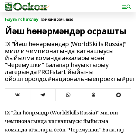
Һаулыҡ һаҡлау
30 ИЮНЯ 2021, 10:30
Йәш һөнәрмәндәр осрашты
IX “Йәш һөнәрмәндәр (WorldSkills Russia)”
милли чемпионатында ҡатнашыусы
йыйылма команда ағзалары өсөн
“Черемушки” Балалар һауыҡтырыу
лагерында PROFstart йыйыны
ойошторолдо.#национальныепроекты#рег
IX “Йәш һөнәрмәндәр (WorldSkills Russia)” милли
чемпионатында ҡатнашыусы йыйылма
команда ағзалары өсөн “Черемушки” Балалар