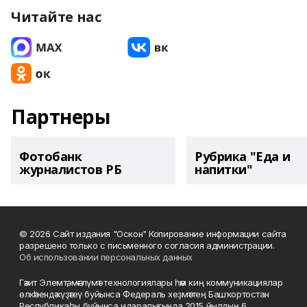
Читайте нас
Партнеры
Фотобанк
Рубрика "Еда и
журналистов РБ
напитки"
© 2026 Сайт издания "Оскон" Копирование информации сайта
разрешено только с письменного согласия администрации.
Об использовании персональных данных
Гәзит Элемтә, мәғлүмәт технологиялары һәм киң коммуникациялар
өлкәһендә күҙәтеү буйынса Федераль хеҙмәттең Башҡортостан
Республикаһы буйынса идаралығында 2015 йылдың 6