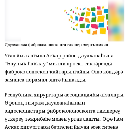
Дауаханала фиброколоноскопта тикшерелергә мөмкин
Уҙған йыл аҙағына Асҡар район дауаханаһына
“Һаулыҡ һаҡлау” милли проект сиктәрендә
фиброколоноскоп ҡайтарылғайны. Ошо көндәрҙә
заманса ҡорамал эштә һыналды.
Республика хирургтары ассоциацияһы ағзалары,
Өфөнөң тиҙ ярҙам дауаханаһының
эндоскопистары фиброколоноскопта тикшереү
үткәреү тәжрибәһе менән уртаҡлашты. Өфө һәм
Асҡар хирургтары бергәләп йыуан эсәк сиренә