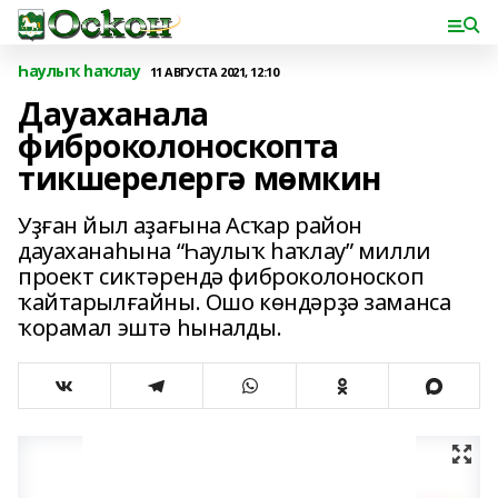
Һаулыҡ һаҡлау
11 АВГУСТА 2021, 12:10
Дауаханала
фиброколоноскопта
тикшерелергә мөмкин
Уҙған йыл аҙағына Асҡар район
дауаханаһына “Һаулыҡ һаҡлау” милли
проект сиктәрендә фиброколоноскоп
ҡайтарылғайны. Ошо көндәрҙә заманса
ҡорамал эштә һыналды.