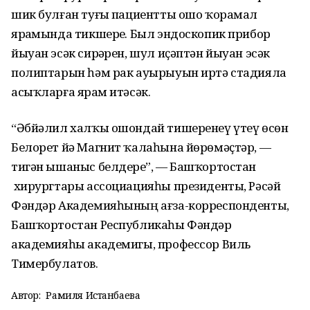
шик булған туғыҙ пациентты ошо ҡорамал
ярҙамында тикшерҙе. Был эндоскопик прибор
йыуан эсәк сирҙәрен, шул иҫәптән йыуан эсәк
полиптарын һәм рак ауырыуын иртә стадияла
асыҡларға ярҙам итәсәк.
“Әбйәлил халҡы ошондай тишеренеү үтеү өсөн
Белорет йә Магнит ҡалаһына йөрөмәҫтәр, —
тигән ышаныс белдерҙе”, — Башҡортостан
хирургтары ассоциацияһы президенты, Рәсәй
Фәндәр Академияһының ағза-корреспонденты,
Башҡортостан Республикаһы Фәндәр
академияһы академигы, профессор Виль
Тимербулатов.
Автор:
Рамиля Истанбаева