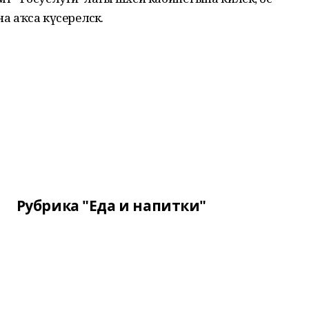
аҡса күсереләсәк.
Рубрика "Еда и напитки"