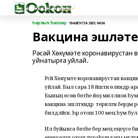
Һаулыҡ һаҡлау
19 АВГУСТА 2021, 04:36
Вакцина эшләтеп
Рәсәй Хөкүмәте коронавирустан 
уйнатырға уйлай.
Рәсәй Хөкүмәте коронавирустан вакц
уйлай. Был сара 18 йәштән өлкәндәр ар
Бының өсөн бөтәһе йөҙ миллион һум
вакцина эшләткәндәр теркәлгән берҙ
билдәләйәсәк. Һәр отош 100 мең һум бу
Ил буйынса бөтәһе бер мең еңеүсе бил
еңеүселәргә отош тураһындағы мәғлүм