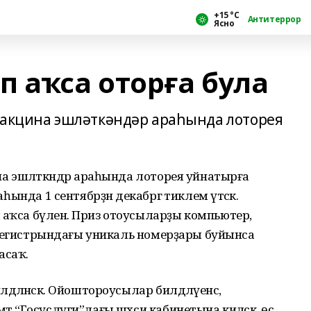
+15 °С
Антитеррор
Ясно
 аҡса оторға була
вакцина эшләткәндәр араһында лоторея
ина эшләткәндәр араһында лоторея уйнатырға
аһында 1 сентябрҙән декабргә тиклем үтәсәк.
 аҡса бүленә. Приз отоусыларҙы компьютер,
әм регистрындағы уникаль номерҙары буйынса
ласаҡ.
дәләнәсәк. Ойоштороусылар билдәләүенсә,
әт “Госуслуги”лағы шәхси кабинетына киләсәк, өс