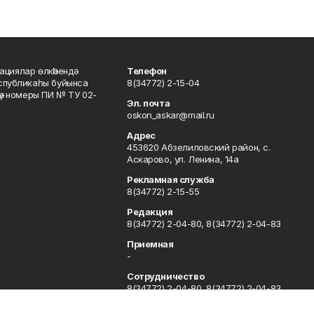
ациялар өлкәһендә
Телефон
еспубликаһы буйынса
8(34772) 2-15-04
кәү номеры ПИ № ТУ 02-
Эл. почта
oskon_askar@mail.ru
Адрес
453620 Абзелиловский район, с.
Аскарово, ул. Ленина, 14а
Рекламная служба
8(34772) 2-15-55
Редакция
8(34772) 2-04-80, 8(34772) 2-04-83
Приемная
-
Сотрудничество
8(34772) 2-04-80, 8(34772) 2-04-83
Отдел кадров