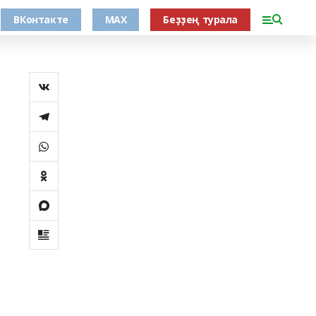
ВКонтакте
MAX
Беҙҙең турала