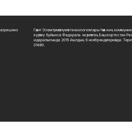
разрешено
Гәзит Элемтә, мәғлүмәт технологиялары һәм киң коммуник
күҙәтеү буйынса Федераль хеҙмәттең Башҡортостан Р
идаралығында 2015 йылдың 6 ноябрендә теркәлде. Тер
01480.