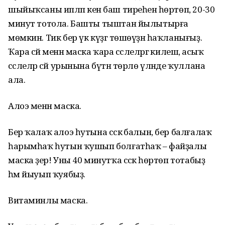
шыйыҡсаны ипләп кенә баш тиреһенә һөртөп, 20-30
минут тотола. Башты тыштан йылытырға
мөмкин. Тик бер үк күҙгә төшөүҙән һаҡланығыҙ.
Ҡара сәй менән маска ҡара сәслеләргә килешә, асыҡ
сәслеләр сәй урынына бүтән төрлө үләнде ҡуллана
ала.
Алоэ менән маска.
Бер ҡалаҡ алоэ һутына сәскә балын, бер балғалаҡ
һарымһаҡ һутын ҡушып болғатһаҡ – файҙалы
маска әҙер! Уны 40 минутҡа сәскә һөртөп тотабыҙ
һәм йыуып ҡуябыҙ.
Витаминлы маска.