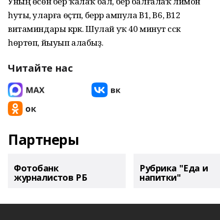
Уның өсөн бер ҡалаҡ бал, бер балғалаҡ лимон
һуты, уларға өҫтәп, берәр ампула В1, В6, В12
витаминдары кәрәк. Шулай уҡ 40 минут сәскә
һөртөп, йыуып алабыҙ.
Читайте нас
Партнеры
Фотобанк
Рубрика "Еда и
журналистов РБ
напитки"