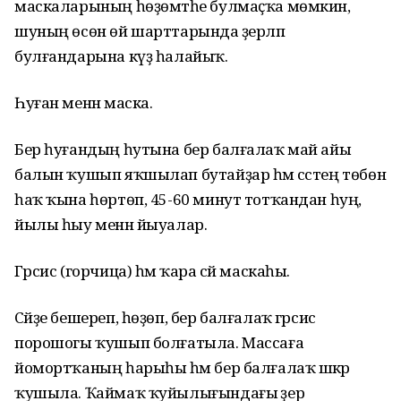
маскаларының һөҙөмтәһе булмаҫҡа мөмкин,
шуның өсөн өй шарттарында әҙерләп
булғандарына күҙ һалайыҡ.
Һуған менән маска.
Бер һуғандың һутына бер балғалаҡ май айы
балын ҡушып яҡшылап бутайҙар һәм сәстең төбөнә
һаҡ ҡына һөртөп, 45-60 минут тотҡандан һуң,
йылы һыу менән йыуалар.
Гәрсис (горчица) һәм ҡара сәй маскаһы.
Сәйҙе бешереп, һөҙөп, бер балғалаҡ гәрсис
порошогы ҡушып болғатыла. Массаға
йомортҡаның һарыһы һәм бер балғалаҡ шәкәр
ҡушыла. Ҡаймаҡ ҡуйылығындағы әҙер