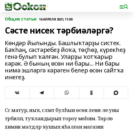
Общие статьи
16 АПРЕЛЯ 2021, 11:00
Сәсте нисек тәрбиәләргә?
Көндәр йылынды. Башлыҡтарҙы систек.
Баҡһаң, сәстәребеҙ йоҡа, төҫһөҙ, күрекһеҙ
генә булып ҡалған. Уларҙы ҡотҡарыр
кәрәк. Ә бының өсөн ни бары... Ни бары
нимә эшләргә кәрәген белер өсөн сайтҡа
инегеҙ.
Сәс матур, ныҡ, сәләмәт булһын өсөн әленән-әле уны
тәрбиәләп, туҡландырып тороу мөһим. Төрлө
химик матдәләр ҡушып яһалған магазин