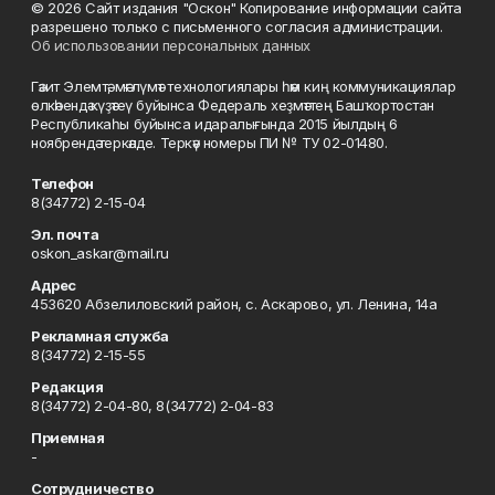
© 2026 Сайт издания "Оскон" Копирование информации сайта
разрешено только с письменного согласия администрации.
Об использовании персональных данных
Гәзит Элемтә, мәғлүмәт технологиялары һәм киң коммуникациялар
өлкәһендә күҙәтеү буйынса Федераль хеҙмәттең Башҡортостан
Республикаһы буйынса идаралығында 2015 йылдың 6
ноябрендә теркәлде. Теркәү номеры ПИ № ТУ 02-01480.
Телефон
8(34772) 2-15-04
Эл. почта
oskon_askar@mail.ru
Адрес
453620 Абзелиловский район, с. Аскарово, ул. Ленина, 14а
Рекламная служба
8(34772) 2-15-55
Редакция
8(34772) 2-04-80, 8(34772) 2-04-83
Приемная
-
Сотрудничество