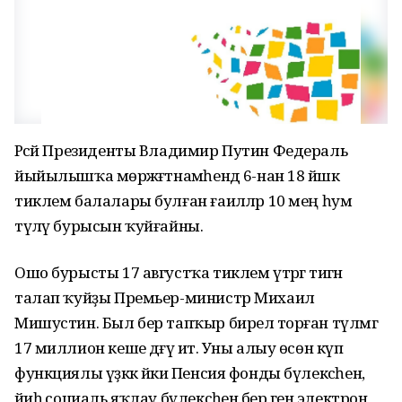
Рәсәй Президенты Владимир Путин Федераль
йыйылышҡа мөрәжәғәтнамәһендә 6-нан 18 йәшкә
тиклем балалары булған ғаиләләр 10 мең һум
түләү бурысын ҡуйғайны.
Ошо бурысты 17 августҡа тиклем үтәргә тигән
талап ҡуйҙы Премьер-министр Михаил
Мишустин. Был бер тапҡыр бирелә торған түләмгә
17 миллион кеше дәғүә итә. Уны алыу өсөн күп
функциялы үҙәккә йәки Пенсия фонды бүлексәһенә,
йәиһә социаль яҡлау бүлексәһенә бер генә электрон