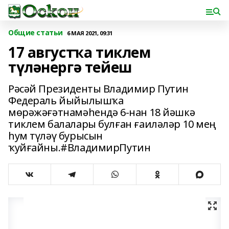
Общие статьи
6 МАЯ 2021, 09:31
17 августҡа тиклем
түләнергә тейеш
Рәсәй Президенты Владимир Путин
Федераль йыйылышҡа
мөрәжәғәтнамәһендә 6-нан 18 йәшкә
тиклем балалары булған ғаиләләр 10 мең
һум түләү бурысын
ҡуйғайны.#ВладимирПутин