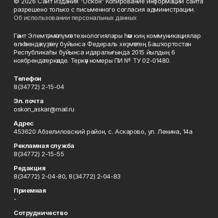
© 2026 Сайт издания "Оскон" Копирование информации сайта
разрешено только с письменного согласия администрации.
Об использовании персональных данных
Гәзит Элемтә, мәғлүмәт технологиялары һәм киң коммуникациялар
өлкәһендә күҙәтеү буйынса Федераль хеҙмәттең Башҡортостан
Республикаһы буйынса идаралығында 2015 йылдың 6
ноябрендә теркәлде. Теркәү номеры ПИ № ТУ 02-01480.
Телефон
8(34772) 2-15-04
Эл. почта
oskon_askar@mail.ru
Адрес
453620 Абзелиловский район, с. Аскарово, ул. Ленина, 14а
Рекламная служба
8(34772) 2-15-55
Редакция
8(34772) 2-04-80, 8(34772) 2-04-83
Приемная
-
Сотрудничество