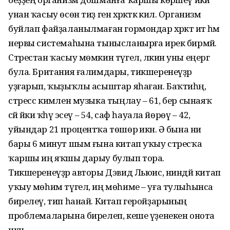
унан ҡасыу өсөн тиҙ генә хәрәкәткә килә. Организм
буйлап файҙаланылмаған гормондар хәрәкәт итә һәм
нервы системаһына тынысланырға ирек бирмәй.
Стрестан ҡасыу мөмкин түгел, ләкин уны еңергә
була. Британия ғалимдары, тикшеренеүҙәр
уҙғарып, ҡыҙыҡлы асыштар яһаған. Баҡтиһәң,
стресс кимәлен музыка тыңлау – 61, бер сынаяҡ
сәй йәки ҡәһүә эсеү – 54, саф һауала йөрөү – 42,
уйындар 21 процентҡа төшөрә икән. Ә бына ни
бары 6 минут шым ғына китап уҡыу стресҡа
ҡаршы иң яҡшы дарыу булып тора.
Тикшеренеүҙәр авторы Дэвид Льюис, ниндәй китап
уҡыу мөһим түгел, иң мөһиме – уға тулыһынса
бирелеү, тип һанай. Китап геройҙарының
проблемаларына бирелеп, кеше үҙенекен онота
икән.