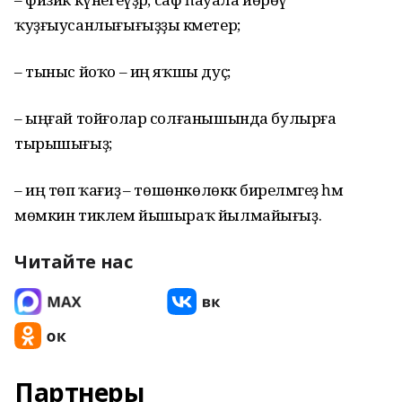
ҡуҙғыусанлығығыҙҙы кәметер;
– тыныс йоҡо – иң яҡшы дуҫ;
– ыңғай тойғолар солғанышында булырға
тырышығыҙ;
– иң төп ҡағиҙә – төшөнкөлөккә бирелмәгеҙ һәм
мөмкин тиклем йышыраҡ йылмайығыҙ.
Читайте нас
Партнеры