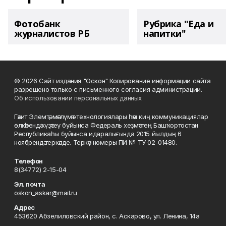
Фотобанк
Рубрика "Еда и
журналистов РБ
напитки"
© 2026 Сайт издания "Оскон" Копирование информации сайта
разрешено только с письменного согласия администрации.
Об использовании персональных данных
Гәзит Элемтә, мәғлүмәт технологиялары һәм киң коммуникациялар
өлкәһендә күҙәтеү буйынса Федераль хеҙмәттең Башҡортостан
Республикаһы буйынса идаралығында 2015 йылдың 6
ноябрендә теркәлде. Теркәү номеры ПИ № ТУ 02-01480.
Телефон
8(34772) 2-15-04
Эл. почта
oskon_askar@mail.ru
Адрес
453620 Абзелиловский район, с. Аскарово, ул. Ленина, 14а