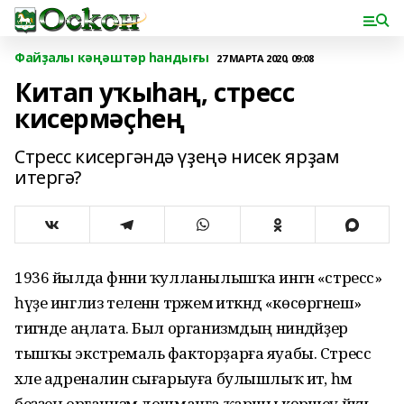
Файҙалы кәңәштәр һандығы
27 МАРТА 2020, 09:08
Китап уҡыһаң, стресс
кисермәҫһең
Стресс кисергәндә үҙеңә нисек ярҙам
итергә?
1936 йылда фәнни ҡулланылышҡа ингән «стресс»
һүҙе инглиз теленән тәржемә иткәндә «көсөргәнеш»
тигәнде аңлата. Был организмдың ниндәйҙер
тышҡы экстремаль факторҙарға яуабы. Стресс
хәле адреналин сығарыуға булышлыҡ итә, һәм
беҙҙең организм дошманға ҡаршы көрәшеү йәки