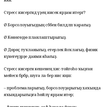
Стресс кисергәндә үҙеңә нисек ярҙам итергә?
Ø Борсолоуығыҙҙың сәбәбен билдәләп ҡарағыҙ.
Ø Көнөгөҙҙө планлаштырығыҙ.
Ø Дөрөҫ туҡланығыҙ, етерлек йоҡлағыҙ, физик
күнегеүҙәрҙе даими яһағыҙ.
Стресс кисергән кешенең хис-тойғоһо ҡыҙған
мейескә бәрәбәр, шуға ла бер нисә кәңәш:
– проблемаларығыҙ, борсолоуҙарығыҙ хаҡында
яҡындарығыҙға һөйләү ярҙам итер;
– физик күнегеүҙәр, саф һауала йөрөү