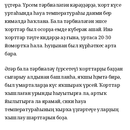
үҫтерә. Үрсем тәрбиәләгән кәрәҙҙәрҙә, ҡорт күсе
уртаһында һауа температураһы даими бер
кимәлдә һаҡлана. Бала тәрбиәләгән эшсе
ҡорттар был осорҙа емде күберәк ашай. Инә
ҡорттар тәүге көндәрҙә аҙ ғына, уртаса 20-30
йомортҡа һала. Һуңынан был күрһәткес арта
бара.
Әгәр бала тәрбиәләү (үрсетеү) ҡорттарҙы баҙҙан
сығарыу алдынан башланһа, яҡшы һөҙөмтә бирә,
был умарталарҙа күс яҡшыраҡ үрсей. Ҡорттар
ҡышлаған урынды һыуытырға ла, артыҡ
йылытырға ла ярамай, сөнки һауа
температураһының ҡырҡа үҙгәртеүе уларҙың
ҡышлау шарттарын боҙа.