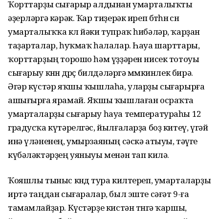
Ҡорттарҙы сығарыр алдынан умарталыҡты
әҙерләргә кәрәк. Ҡар тиҙерәк иреп бөтһөн өсөн
умарталыҡҡа көл йәки тупраҡ һибәләр, ҡарҙан
таҙарталар, һуҡмаҡ һалалар. Һауа шарттары,
ҡорттарҙың торошо һәм үҙҙәрен нисек тотоуы
сығарыу көнөн дөрөҫ билдәләргә мөмкинлек бирә.
Әгәр күстәр яҡшы ҡышлаһа, уларҙы сығарырға
ашығырға ярамай. Яҡшы ҡышлаған осраҡта
умарталарҙы сығарыу һауа температураһы 12
градусҡа күтәрелгәс, йылғаларҙа боҙ китеү, үгәй
инә үләненең, умырзаяның сәскә атыуы, тәүге
күбәләктәрҙең уяныуы менән тап килә.
Ҡояшлы тыныс көндө тура килтереп, умарталарҙы
иртә таңдан сығаралар, был эште сәғәт 9-ға
тамамлайҙар. Күстәрҙе кистән төнгә ҡаршы,