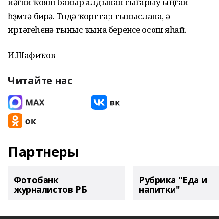
йәғни ҡояш байыр алдынан сығарыу ыңғай
һөҙөмтә бирә. Төндә ҡорттар тыныслана, ә
иртәгеһенә тыныс ҡына беренсе осош яһай.
И.Шафиҡов
Читайте нас
Партнеры
Фотобанк
Рубрика "Еда и
журналистов РБ
напитки"