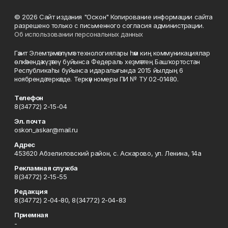
© 2026 Сайт издания "Оскон" Копирование информации сайта
разрешено только с письменного согласия администрации.
Об использовании персональных данных
Гәзит Элемтә, мәғлүмәт технологиялары һәм киң коммуникациялар
өлкәһендә күҙәтеү буйынса Федераль хеҙмәттең Башҡортостан
Республикаһы буйынса идаралығында 2015 йылдың 6
ноябрендә теркәлде. Теркәү номеры ПИ № ТУ 02-01480.
Телефон
8(34772) 2-15-04
Эл. почта
oskon_askar@mail.ru
Адрес
453620 Абзелиловский район, с. Аскарово, ул. Ленина, 14а
Рекламная служба
8(34772) 2-15-55
Редакция
8(34772) 2-04-80, 8(34772) 2-04-83
Приемная
-