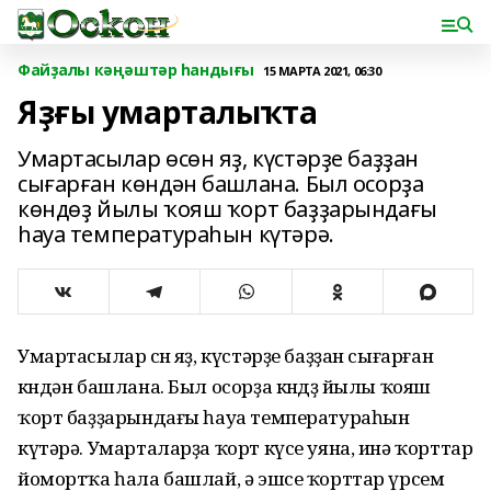
Файҙалы кәңәштәр һандығы
15 МАРТА 2021, 06:30
Яҙғы умарталыҡта
Умартасылар өсөн яҙ, күстәрҙе баҙҙан
сығарған көндән башлана. Был осорҙа
көндөҙ йылы ҡояш ҡорт баҙҙарындағы
һауа температураһын күтәрә.
Умартасылар өсөн яҙ, күстәрҙе баҙҙан сығарған
көндән башлана. Был осорҙа көндөҙ йылы ҡояш
ҡорт баҙҙарындағы һауа температураһын
күтәрә. Умарталарҙа ҡорт күсе уяна, инә ҡорттар
йомортҡа һала башлай, ә эшсе ҡорттар үрсем