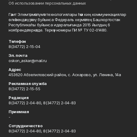
Об использовании персональных данных
Гәзит Элемтә, мәғлүмәт технологиялары һәм киң коммуникациялар
өлкәһендә күҙәтеү буйынса Федераль хеҙмәттең Башҡортостан
Республикаһы буйынса идаралығында 2015 йылдың 6
ноябрендә теркәлде. Теркәү номеры ПИ № ТУ 02-01480.
Телефон
8(34772) 2-15-04
Эл. почта
oskon_askar@mail.ru
Адрес
453620 Абзелиловский район, с. Аскарово, ул. Ленина, 14а
Рекламная служба
8(34772) 2-15-55
Редакция
8(34772) 2-04-80, 8(34772) 2-04-83
Приемная
-
Сотрудничество
8(34772) 2-04-80, 8(34772) 2-04-83