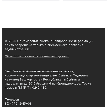
© 2026 Сайт издания "Оскон" Копирование информации
сайта разрешено только с письменного согласия
администрации.
Об использовании персональных данных
Гәзит Элемтә, мәғлүмәт технологиялары һәм киң
коммуникациялар өлкәһендә күҙәтеү буйынса Федераль
хеҙмәттең Башҡортостан Республикаһы буйынса
идаралығында 2015 йылдың 6 ноябрендә теркәлде. Теркәү
номеры ПИ № ТУ 02-01480.
Телефон
8(34772) 2-15-04