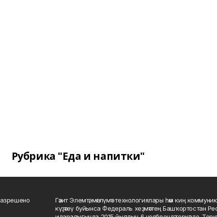
Рубрика "Еда и напитки"
разрешено
Гәзит Элемтә, мәғлүмәт технологиялары һәм киң коммуник
күҙәтеү буйынса Федераль хеҙмәттең Башҡортостан Р
идаралығында 2015 йылдың 6 ноябрендә теркәлде. Тер