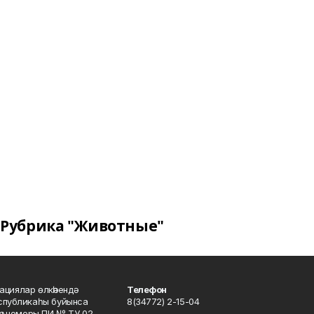
Рубрика "Животные"
ациялар өлкәһендә
Телефон
еспубликаһы буйынса
8(34772) 2-15-04
кәү номеры ПИ № ТУ 02-