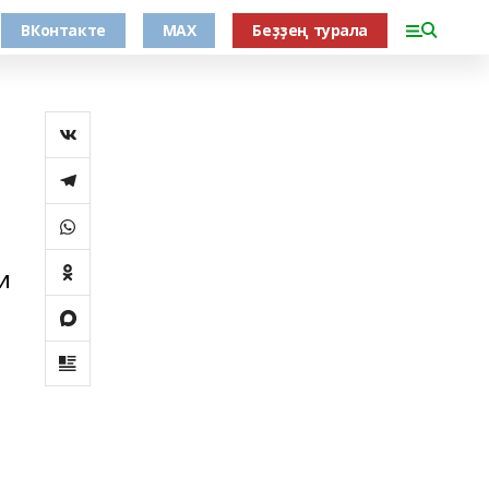
ВКонтакте
MAX
Беҙҙең турала
и
я