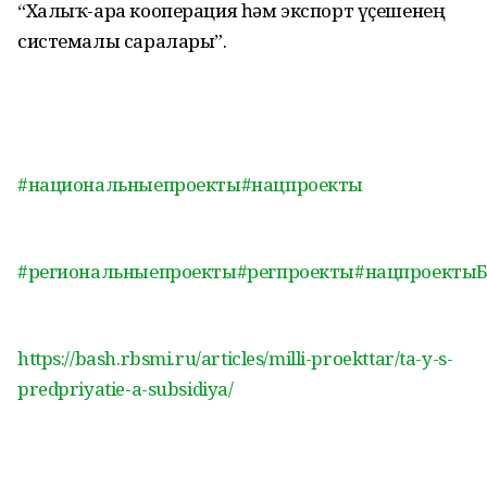
“Халыҡ-ара кооперация һәм экспорт үҫешенең
системалы саралары”.
#национальныепроекты
#нацпроекты
#региональныепроекты
#регпроекты
#нацпроекты
https://bash.rbsmi.ru/articles/milli-proekttar/ta-y-s-
predpriyatie-a-subsidiya/