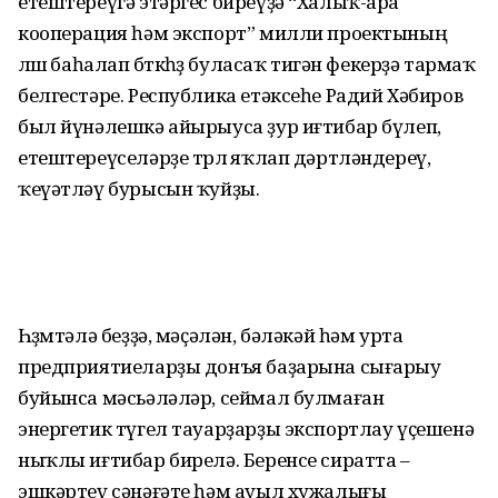
етештереүгә этәргес биреүҙә “Халыҡ-ара
кооперация һәм экспорт” милли проектының
өлөшө баһалап бөткөһөҙ буласаҡ тигән фекерҙә тармаҡ
белгестәре. Республика етәксеһе Радий Хәбиров
был йүнәлешкә айырыуса ҙур иғтибар бүлеп,
етештереүселәрҙе төрлө яҡлап дәртләндереү,
ҡеүәтләү бурысын ҡуйҙы.
Һөҙөмтәлә беҙҙә, мәҫәлән, бәләкәй һәм урта
предприятиеларҙы донъя баҙарына сығарыу
буйынса мәсьәләләр, сеймал булмаған
энергетик түгел тауарҙарҙы экспортлау үҫешенә
ныҡлы иғтибар бирелә. Беренсе сиратта –
эшкәртеү сәнәғәте һәм ауыл хужалығы