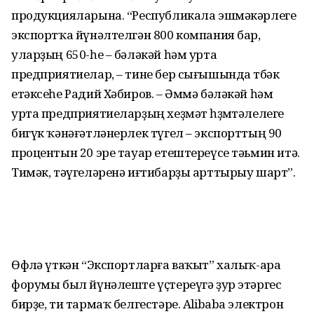
продукцияларына. “Республикала эшмәкәрлеге
экспортҡа йүнәлтелгән 800 компания бар,
уларҙың 650-һе – бәләкәй һәм урта
предприятиелар, – тине бер сығышында төбәк
етәксеһе Радий Хәбиров. – Әммә бәләкәй һәм
урта предприятиеларҙың хеҙмәт һөҙөмтәлелеге
бигүк ҡәнәғәтләнерлек түгел – экспорттың 90
процентын 20 эре тауар етештереүсе тәьмин итә.
Тимәк, тәүгеләренә иғтибарҙы арттырыу шарт”.
Өфөлә үткән “Экспортларға ваҡыт” халыҡ-ара
форумы был йүнәлеште үҫтереүгә ҙур этәргес
бирҙе, ти тармаҡ белгестәре. Alibaba электрон