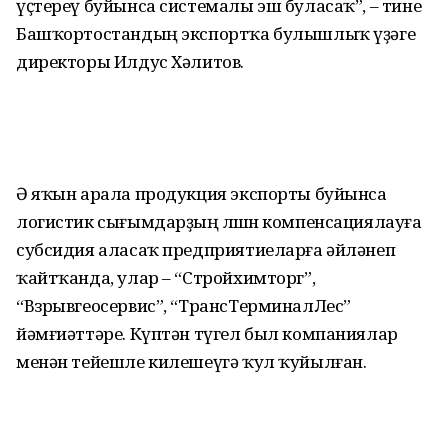
үҫтереү буйынса системалы эш буласаҡ”, – тине
Башҡортостандың экспортҡа булышлыҡ үҙәге
директоры Илдус Хәлитов.
Ә яҡын арала продукция экспорты буйынса
логистик сығымдарҙың өлөшөн компенсациялауға
субсидия аласаҡ предприятиеларға әйләнеп
ҡайтҡанда, улар – “Стройхимторг”,
“Взрывгеосервис”, “ТрансТерминалЛес”
йәмғиәттәре. Күптән түгел был компаниялар
менән тейешле килешеүгә ҡул ҡуйылған.