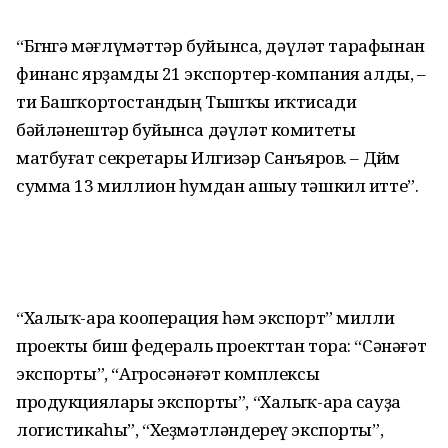
“Бөгөнгә мәғлүмәттәр буйынса, дәүләт тарафынан
финанс ярҙамды 21 экспортер-компания алды, –
ти Башҡортостандың Тышҡы иҡтисади
бәйләнештәр буйынса дәүләт комитеты
матбуғат секретары Илгизәр Санъяров. – Дөйөм
сумма 13 миллион һумдан ашыу тәшкил итте”.
“Халыҡ-ара кооперация һәм экспорт” милли
проекты биш федераль проекттан тора: “Сәнәғәт
экспорты”, “Агросәнәғәт комплексы
продукциялары экспорты”, “Халыҡ-ара сауҙа
логистикаһы”, “Хеҙмәтләндереү экспорты”,