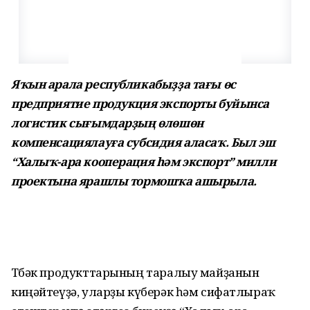
Яҡын арала республикабыҙҙа тағы өс
предприятие продукция экспорты буйынса
логистик сығымдарҙың өлөшөн
компенсациялауға субсидия аласаҡ. Был эш
“Халыҡ-ара кооперация һәм экспорт” милли
проектына ярашлы тормошҡа ашырыла.
Төбәк продукттарының таралыу майҙанын
киңәйтеүҙә, уларҙы күберәк һәм сифатлыраҡ