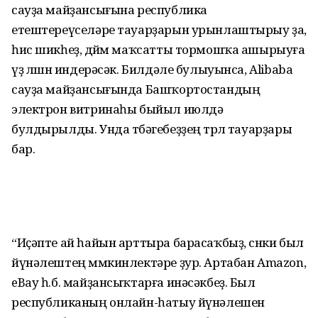
сауҙа майҙансығына республика
етештереүселәре тауарҙарын урынлаштырыу ҙа,
һис шикһеҙ, дөйөм маҡсатты тормошҡа ашырыуға
үҙ өлөшөн индерәсәк. Билдәле булыуынса, Alibaba
сауҙа майҙансығында Башҡортостандың
электрон витринаһы быйыл июлдә
булдырылды. Унда төбәгебеҙҙең төрлө тауарҙары
бар.
“Иҫәпте ай һайын арттыра барасаҡбыҙ, сөнки был
йүнәлештең мөмкинлектәре ҙур. Артабан Amazon,
eBay һ.б. майҙансыҡтарға инәсәкбеҙ. Был
республиканың онлайн-һатыу йүнәлешен