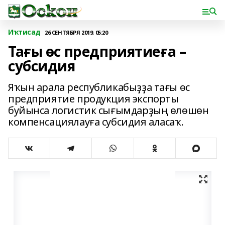
Иҡтисад
26 СЕНТЯБРЯ 2019, 05:20
Тағы өс предприятиеға –
субсидия
Яҡын арала республикабыҙҙа тағы өс
предприятие продукция экспорты
буйынса логистик сығымдарҙың өлөшөн
компенсациялауға субсидия аласаҡ.