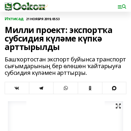
Иҡтисад
21 НОЯБРЯ 2019, 05:53
Милли проект: экспортҡа
субсидия күләме күпкә
арттырылды
Башҡортостан экспорт буйынса транспорт
сығымдарының бер өлөшөн ҡайтарыуға
субсидия күләмен арттырҙы.