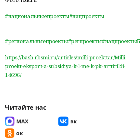
#национальныепроекты
#нацпроекты
#региональныепроекты
#регпроекты
#нацпроекты
https://bash.rbsmi.ru/articles/milli-proekttar/Milli-
proekt-eksport-a-subsidiya-k-l-me-k-pk-arttirildi-
14696/
Читайте нас