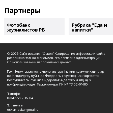
Партнеры
Фотобанк
Рубрика "Еда и
журналистов РБ
напитки"
© 2026 Сайт издания "Оскон" Копирование информации сайта
разрешено только с письменного согласия администрации.
Об использовании персональных данных
Гәзит Элемтә, мәғлүмәт технологиялары һәм киң коммуникациялар
өлкәһендә күҙәтеү буйынса Федераль хеҙмәттең Башҡортостан
Республикаһы буйынса идаралығында 2015 йылдың 6
ноябрендә теркәлде. Теркәү номеры ПИ № ТУ 02-01480.
Телефон
8(34772) 2-15-04
Эл. почта
oskon_askar@mail.ru