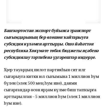
Башҡортостан экспорт буйынса транспорт
сығымдарының бер өлөшөн ҡайтарыуға
субсидия күләмен арттырҙы. Ошо йәһәттән
республика Хөкүмәте төбәк бюджеты иҫәбенә
субсидиялау тәртибенә үҙгәрештәр индерҙе.
Хәҙер тауарҙың пилот партияһын сит илгә
сығарыуға киткән юл сығымына 1 миллион һум
бүленә (элек 500 мең һум ине), даими
сығарғандар өсөн ярҙам күләме биш тапҡырға
арттырылған – 5 миллион һум (элек 1 миллион
һум ине).