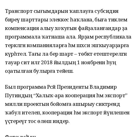
Транспорт сығымдарын ҡаплауға субсидия
биреү шарттары элеккесә һаҡлана, быға тиклем
компенсация алыу хоҡуғын файҙаланғандар ҙа
программала ҡатнаша ала. Ярҙам республикала
теркәлгән компанияларға һәм шәхси эшҡыуарҙарға
күрһәтелә. Тағы ла бер шарт – төбәктә етештерелгән
тауар сит илгә 2018 йылдың 1 ноябренән һуң
оҙатылған булырға тейеш.
Был программа Рәсәй Президенты Владимир
Путиндың “Халыҡ-ара кооперация һәм экспорт”
милли проектын бойомға ашырыу сиктәрендә
ҡабул ителеп, кооперация һәм экспорт йүнәлешен
үҫтереүгә тос өлөш индерә.
Фото: nslt.ru