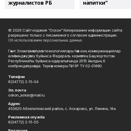
журналистов РБ
напитки"
© 2026 Сайт издания "Оскон" Копирование информации сайта
разрешено только с письменного согласия администрации.
Об использовании персональных данных
Гәзит Элемтә, мәғлүмәт технологиялары һәм киң коммуникациялар
өлкәһендә күҙәтеү буйынса Федераль хеҙмәттең Башҡортостан
Республикаһы буйынса идаралығында 2015 йылдың 6
ноябрендә теркәлде. Теркәү номеры ПИ № ТУ 02-01480.
Телефон
8(34772) 2-15-04
Эл. почта
oskon_askar@mail.ru
Адрес
453620 Абзелиловский район, с. Аскарово, ул. Ленина, 14а
Рекламная служба
8(34772) 2-15-55
Редакция