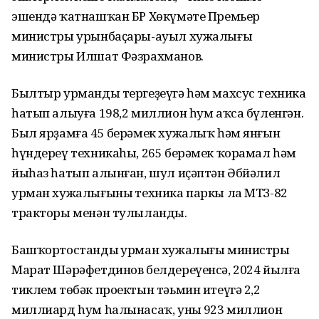
эшендә ҡатнашҡан БР Хөкүмәте Премьер
министры урынбаҫары-ауыл хужалығы
министры Илшат Фәзрахманов.
Былтыр урманды тергеҙеүгә һәм махсус техника
һатып алыуға 198,2 миллион һум аҡса бүленгән.
Был ярҙамға 45 берәмек хужалыҡ һәм янғын
һүндереү техникаһы, 265 берәмек ҡорамал һәм
йыһаз һатып алынған, шул иҫәптән Әбйәлил
урман хужалығының техника паркы ла МТЗ-82
тракторы менән тулыланды.
Башҡортостандың урман хужалығы министры
Марат Шәрәфетдинов белдереүенсә, 2024 йылға
тиклем төбәк проектын тәьмин итеүгә 2,2
миллиард һум һалынасаҡ, уның 923 миллион