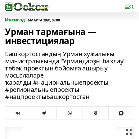
Иҡтисад
6 МАРТА 2020, 05:00
Урман тармағына —
инвестициялар
Башҡортостандың Урман хужалығы
министрлығында "Урмандарҙы һаҡлау"
төбәк проектын бойомға ашырыу
мәсьәләләре
ҡаралды.#национальныепроекты
#региональныепроекты
#нацпроектыБашкортостан