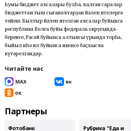
һумы бюджет аҡсалары булһа, ҡалған саралар
бюджеттан тыш сығанаҡтарҙан йәлеп ителергә
тейеш. Былтыр йәлеп ителгән аҡсалар буйынса
республика Волга буйы федераль округында -
беренсе, Рәсәй буйынса алтынсы урында торһа,
быйыл иһә ил буйынса икенсе баҫҡысҡа
күтәрелгәндәр.
Читайте нас
Партнеры
Фотобанк
Рубрика "Еда и