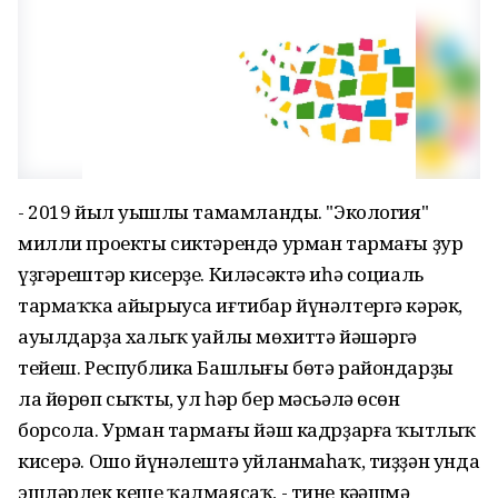
- 2019 йыл уңышлы тамамланды. "Экология"
милли проекты сиктәрендә урман тармағы ҙур
үҙгәрештәр кисерҙе. Киләсәктә иһә социаль
тармаҡҡа айырыуса иғтибар йүнәлтергә кәрәк,
ауылдарҙа халыҡ уңайлы мөхиттә йәшәргә
тейеш. Республика Башлығы бөтә райондарҙы
ла йөрөп сыҡты, ул һәр бер мәсьәлә өсөн
борсола. Урман тармағы йәш кадрҙарға ҡытлыҡ
кисерә. Ошо йүнәлештә уйланмаһаҡ, тиҙҙән унда
эшләрлек кеше ҡалмаясаҡ, - тине кәңәшмә