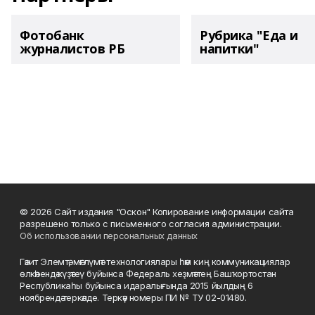
Фотобанк
Рубрика "Еда и
журналистов РБ
напитки"
© 2026 Сайт издания "Оскон" Копирование информации сайта
разрешено только с письменного согласия администрации.
Об использовании персональных данных
Гәзит Элемтә, мәғлүмәт технологиялары һәм киң коммуникациялар
өлкәһендә күҙәтеү буйынса Федераль хеҙмәттең Башҡортостан
Республикаһы буйынса идаралығында 2015 йылдың 6
ноябрендә теркәлде. Теркәү номеры ПИ № ТУ 02-01480.