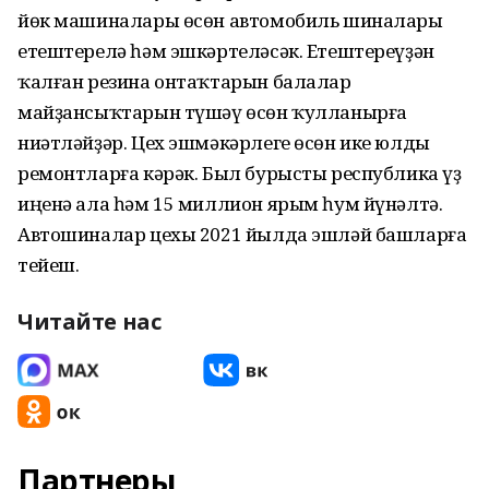
йөк машиналары өсөн автомобиль шиналары
етештерелә һәм эшкәртеләсәк. Етештереүҙән
ҡалған резина онтаҡтарын балалар
майҙансыҡтарын түшәү өсөн ҡулланырға
ниәтләйҙәр. Цех эшмәкәрлеге өсөн ике юлды
ремонтларға кәрәк. Был бурысты республика үҙ
иңенә ала һәм 15 миллион ярым һум йүнәлтә.
Автошиналар цехы 2021 йылда эшләй башларға
тейеш.
Читайте нас
Партнеры