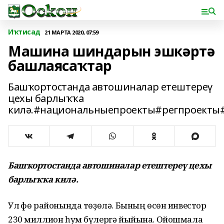
Иҡтисад
21 МАРТА 2020, 07:59
Машина шиндарын эшкәртә
башлаясаҡтар
Башҡортостанда автошиналар етештереү
цехы барлыҡҡа
килә.#национальныепроекты#регпроекты
Башҡортостанда автошиналар етештереү цехы
барлыҡҡа килә.
Ул Өфө районында төҙөлә. Бының өсөн инвестор
230 миллион һум бүлергә йыйына. Ойошмала