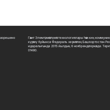
разрешено
Гәзит Элемтә, мәғлүмәт технологиялары һәм киң коммуник
күҙәтеү буйынса Федераль хеҙмәттең Башҡортостан Р
идаралығында 2015 йылдың 6 ноябрендә теркәлде. Тер
01480.