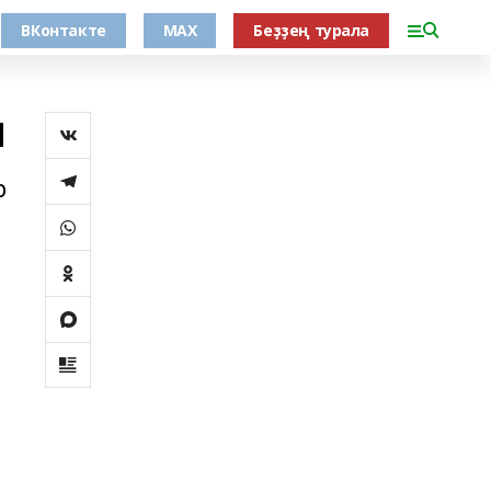
ВКонтакте
MAX
Беҙҙең турала
ы
р