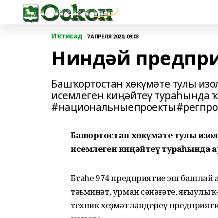
Иҡтисад
7 АПРЕЛЯ 2020, 09:03
Ниндәй предпр
Башҡортостан хөкүмәте тулы из
исемлеген киңәйтеү тураһында ҡ
#национальныепроекты#регпро
Башҡортостан хөкүмәте тулы из
исемлеген киңәйтеү тураһында ҡар
Бөтәһе 974 предприятие эш башлай
тәьминәт, урман сәнәғәте, яғыулыҡ
техник хеҙмәтләндереү предприя