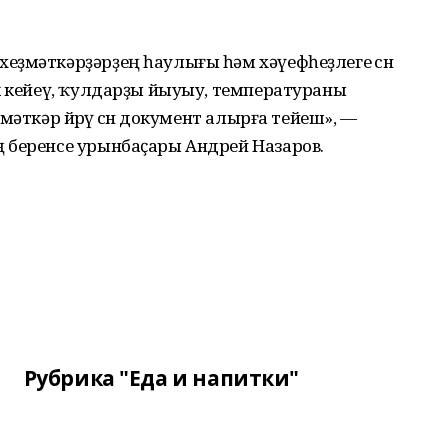
ҙмәткәрҙәрҙең һаулығы һәм хәүефһеҙлеге өсөн
к кейеү, ҡулдарҙы йыуыу, температураны
әткәр йөрөү өсөн документ алырға тейеш», —
 беренсе урынбаҫары Андрей Назаров.
Рубрика "Еда и напитки"