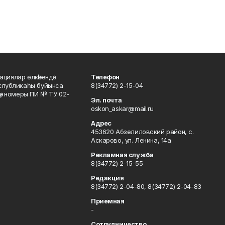
ациялар өлкәһендә
Телефон
еспубликаһы буйынса
8(34772) 2-15-04
кәү номеры ПИ № ТУ 02-
Эл. почта
oskon_askar@mail.ru
Адрес
453620 Абзелиловский район, с.
Аскарово, ул. Ленина, 14а
Рекламная служба
8(34772) 2-15-55
Редакция
8(34772) 2-04-80, 8(34772) 2-04-83
Приемная
-
Сотрудничество