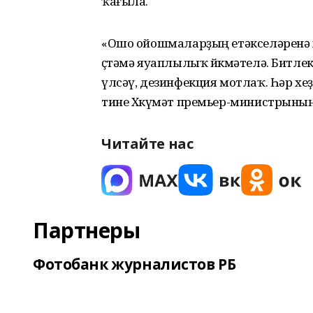
ҡағыла.
«Ошо ойошмаларҙың етәкселәренә хе
өҫтәмә яуаплылыҡ йөкмәтелә. Битле
үлсәү, дезинфекция мотлаҡ. Һәр хеҙм
тине Хөкүмәт премьер-министрының
Читайте нас
Партнеры
Фотобанк журналистов РБ