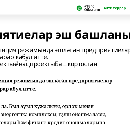
+18 °С
Антитеррор
Облачно
иятиелар эш башлан
оляция режимында эшләгән предприятиела
арар ҡабул итте.
екты#нацпроектыБашкортостан
оляция режимында эшләгән предприятиелар
ар ҡабул итте.
 ала. Был ауыл хужалығы, орлоҡ менән
-энергетика комплексы, төҙөлөш ойошмалары,
тиелары һәм финанс-кредит ойошмаларына