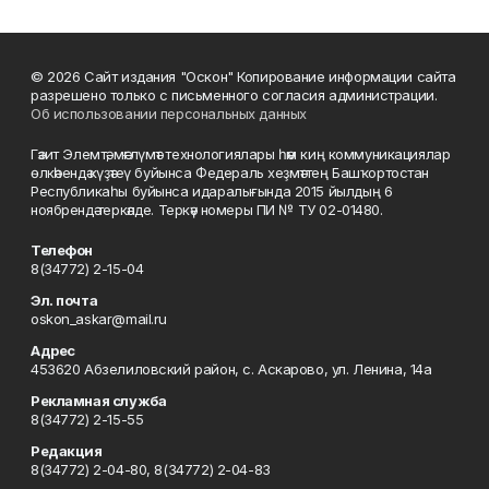
© 2026 Сайт издания "Оскон" Копирование информации сайта
разрешено только с письменного согласия администрации.
Об использовании персональных данных
Гәзит Элемтә, мәғлүмәт технологиялары һәм киң коммуникациялар
өлкәһендә күҙәтеү буйынса Федераль хеҙмәттең Башҡортостан
Республикаһы буйынса идаралығында 2015 йылдың 6
ноябрендә теркәлде. Теркәү номеры ПИ № ТУ 02-01480.
Телефон
8(34772) 2-15-04
Эл. почта
oskon_askar@mail.ru
Адрес
453620 Абзелиловский район, с. Аскарово, ул. Ленина, 14а
Рекламная служба
8(34772) 2-15-55
Редакция
8(34772) 2-04-80, 8(34772) 2-04-83