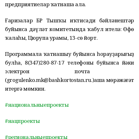
предприятиелар ҡатнаша ала.
Ғаризалар
БР Тышҡы иҡтисади бәйләнештәр
буйынса дәүләт комитетында ҡабул ителә: Өфө
ҡалаһы, Цюрупа урамы, 13-сө йорт.
Программала ҡатнашыу буйынса һорауҙарығыҙ
булһа, 8
(347)280-87-17
телефоны буйынса йәки
электрон почт
а
(
grogulenko.mk@bashkortostan.ru.
)
аша мөрәжәғәт
ите
ргә мөмкин
.
#национальныепроекты
#нацпроекты
#региональныепроекты