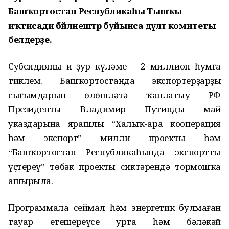
Б
ашҡортостан Республикаһы
Тышҡы
иҡтисади бәйләнештәр буйынса дәүләт комитеты
белдерҙе.
Субсидияның иң ҙур күләме – 2 миллион һумға
тиклем.
Башҡортостанда
экспортерҙарҙың
сығымдарын өлөшләтә ҡаплатыу
РФ
Президенты Владимир Путиндың май
указдарына ярашлы “Халыҡ-ара кооперация
һәм экспорт” милли проекты
һәм
“Башҡортостан Республикаһында экспортты
үҫтереү” төбәк проекты
сиктәрендә
тормошҡа
ашырыла
.
Программала сеймал һәм энергетик булмаған
тауар етешереүсе урта һәм бәләкәй