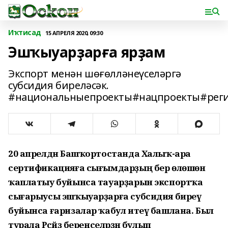
Иҡтисад
15 АПРЕЛЯ 2020, 09:30
Эшҡыуарҙарға ярҙам
Экспорт менән шөғөлләнеүселәргә
субсидия биреләсәк.
#национальныепроекты#нацпроекты#рег
20 апрелдән Башҡортостанда Халыҡ-ара
сертификацияға сығымдарҙың бер өлөшөн
ҡаплатыу буйынса тауарҙарын экспортҡа
сығарыусы эшҡыуарҙарға субсидия биреү
буйынса ғаризалар ҡабул итеү башлана. Был
турала
Рәсәйҙә беренселәрҙән булып