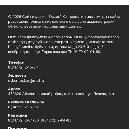
© 2026 Сайт издания "Оскон" Копирование информации сайта
разрешено только с письменного согласия администрации.
Об использовании персональных данных
Гәзит Элемтә, мәғлүмәт технологиялары һәм киң коммуникациялар
өлкәһендә күҙәтеү буйынса Федераль хеҙмәттең Башҡортостан
Республикаһы буйынса идаралығында 2015 йылдың 6
ноябрендә теркәлде. Теркәү номеры ПИ № ТУ 02-01480.
Телефон
8(34772) 2-15-04
Эл. почта
oskon_askar@mail.ru
Адрес
453620 Абзелиловский район, с. Аскарово, ул. Ленина, 14а
Рекламная служба
8(34772) 2-15-55
Редакция
8(34772) 2-04-80, 8(34772) 2-04-83
Приемная