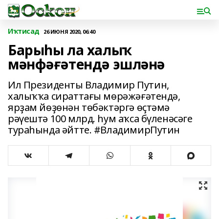
Иҡтисад
26 ИЮНЯ 2020, 06:40
Барыһы ла халыҡ
мәнфәғәтендә эшләнә
Ил Президенты Владимир Путин,
халыҡҡа сираттағы мөрәжәғәтендә,
ярҙам йөҙөнән төбәктәргә өҫтәмә
рәүештә 100 млрд. һум аҡса бүленәсәге
тураһында әйтте. #ВладимирПутин