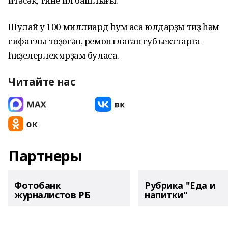
итәсәк, тине ил башлығы.
Шулай уҡ 100 миллиард һум аҡса юлдарҙы тиҙ һәм
сифатлы төҙөгән, ремонтлаған субъекттарға
һиҙелерлек ярҙам буласаҡ.
Читайте нас
Партнеры
Фотобанк
Рубрика "Еда и
журналистов РБ
напитки"