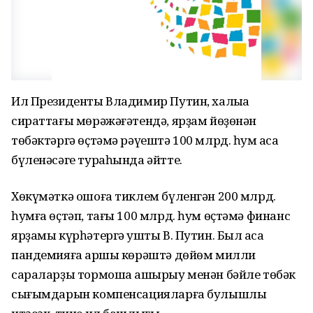
Ил Президенты Владимир Путин, халыҡҡа
сираттағы мөрәжәғәтендә, ярҙам йөҙөнән
төбәктәргә өҫтәмә рәүештә 100 млрд. һум аҡса
бүленәсәге тураһында әйтте.
Хөкүмәткә ошоға тиклем бүленгән 200 млрд.
һумға өҫтәп, тағы 100 млрд. һум өҫтәмә финанс
ярҙамы күрһәтергә ҡушты В. Путин. Был аҡса
пандемияға ҡаршы көрәштә дөйөм милли
сараларҙы тормошҡа ашырыу менән бәйле төбәк
сығымдарын компенсацияларға булышлыҡ