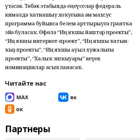
үтәсәк. Төбәк этабында еңеүселәр федераль
кимәлдә ҡатнашыу хоҡуғына һәм махсус
программа буйынса белем арттырыуға грантҡа
эйә буласаҡ. Өфөлә “Иң яҡшы йәштәр проекты”,
“Иң яҡшы интернет-проект”, “Иң яҡшы ҡатын-
ҡыҙ проекты”, “Иң яҡшы ауыл хужалығы
проекты”, “Халыҡ эшҡыуары” кеүек
номинациялар асыҡланасаҡ.
Читайте нас
Партнеры