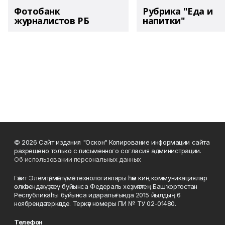
Фотобанк
Рубрика "Еда и
журналистов РБ
напитки"
© 2026 Сайт издания "Оскон" Копирование информации сайта
разрешено только с письменного согласия администрации.
Об использовании персональных данных
Гәзит Элемтә, мәғлүмәт технологиялары һәм киң коммуникациялар
өлкәһендә күҙәтеү буйынса Федераль хеҙмәттең Башҡортостан
Республикаһы буйынса идаралығында 2015 йылдың 6
ноябрендә теркәлде. Теркәү номеры ПИ № ТУ 02-01480.
Телефон