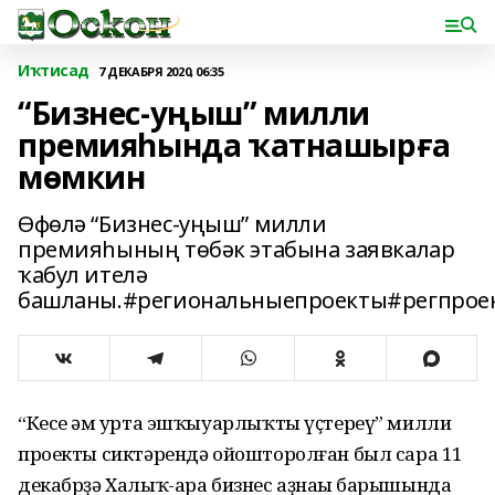
Иҡтисад
7 ДЕКАБРЯ 2020, 06:35
“Бизнес-уңыш” милли
премияһында ҡатнашырға
мөмкин
Өфөлә “Бизнес-уңыш” милли
премияһының төбәк этабына заявкалар
ҡабул ителә
башланы.#региональныепроекты#регпрое
“Кесе һәм урта эшҡыуарлыҡты үҫтереү” милли
проекты сиктәрендә ойошторолған был сара 11
декабрҙә Халыҡ-ара бизнес аҙнаһы барышында