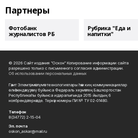
Партнеры
Фотобанк
Рубрика "Еда и
журналистов РБ
напитки"
© 2026 Сайт издания "Оскон" Копирование информации сайта
разрешено только с письменного согласия администрации.
Об использовании персональных данных
Гәзит Элемтә, мәғлүмәт технологиялары һәм киң коммуникациялар
өлкәһендә күҙәтеү буйынса Федераль хеҙмәттең Башҡортостан
Республикаһы буйынса идаралығында 2015 йылдың 6
ноябрендә теркәлде. Теркәү номеры ПИ № ТУ 02-01480.
Телефон
8(34772) 2-15-04
Эл. почта
oskon_askar@mail.ru