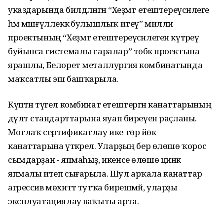
указдарында билдәләнгән “Хеҙмәт етештереүсәнлеге
һәм мәшғүллеккә булышлыҡ итеү” милли
проектының “Хеҙмәт етештереүсәнлеген күтәреү
буйынса системалы саралар” төбәк проектына
ярашлы, Белорет металлургия комбинатында
маҡсатлы эш башҡарыла.
Күптән түгел комбинат етештергән канаттарының
дәүләт стандарттарына яуап биреүен раҫланы.
Мотлаҡ сертификатлау ике төр йөк
канаттарына үткәрелә. Уларҙың бер өлөшө ҡорос
сымдарҙан - япмаһыҙ, икенсе өлөшө цинк
япмалы итеп сығарыла. Шул арҡала канаттар
агрессив мөхиттә тутҡа бирешмәй, уларҙы
эксплуатациялау ваҡыты арта.