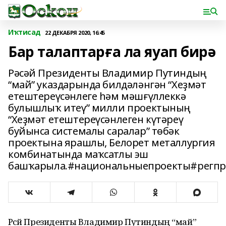
Иҡтисад
22 ДЕКАБРЯ 2020, 16:45
Бар талаптарға ла яуап бирә
Рәсәй Президенты Владимир Путиндың
“май” указдарында билдәләнгән “Хеҙмәт
етештереүсәнлеге һәм мәшғүллеккә
булышлыҡ итеү” милли проектының
“Хеҙмәт етештереүсәнлеген күтәреү
буйынса системалы саралар” төбәк
проектына ярашлы, Белорет металлургия
комбинатында маҡсатлы эш
башҡарыла.#национальныепроекты#регпр
Рәсәй Президенты Владимир Путиндың “май”