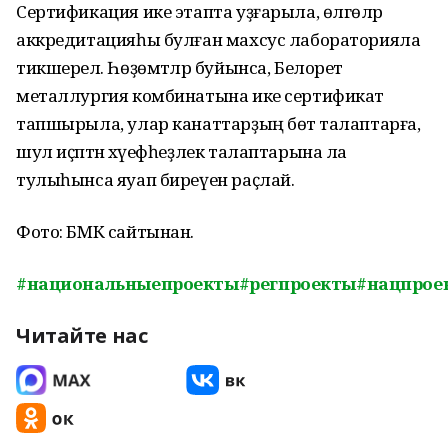
Сертификация ике этапта уҙғарыла, өлгөләр
аккредитацияһы булған махсус лабораторияла
тикшерелә. Һөҙөмтәләр буйынса, Белорет
металлургия комбинатына ике сертификат
тапшырыла, улар канаттарҙың бөтә талаптарға,
шул иҫәптән хәүефһеҙлек талаптарына ла
тулыһынса яуап биреүен раҫлай.
Фото: БМК сайтынан.
#национальныепро
екты
#регпроекты
#нацпрое
Читайте нас