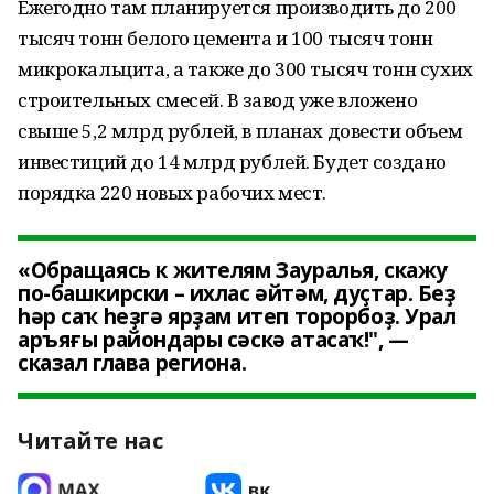
Ежегодно там планируется производить до 200
тысяч тонн белого цемента и 100 тысяч тонн
микрокальцита, а также до 300 тысяч тонн сухих
строительных смесей. В завод уже вложено
свыше 5,2 млрд рублей, в планах довести объем
инвестиций до 14 млрд рублей. Будет создано
порядка 220 новых рабочих мест.
«Обращаясь к жителям Зауралья, скажу
по-башкирски – ихлас әйтәм, дуҫтар. Беҙ
һәр саҡ һеҙгә ярҙам итеп торорбоҙ. Урал
аръяғы райондары сәскә атасаҡ!", —
сказал глава региона.
Читайте нас