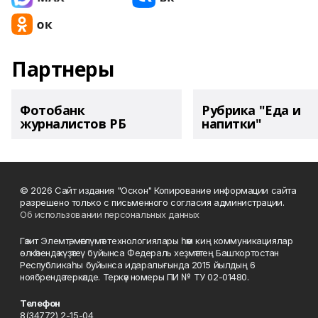
Партнеры
Фотобанк
Рубрика "Еда и
журналистов РБ
напитки"
© 2026 Сайт издания "Оскон" Копирование информации сайта
разрешено только с письменного согласия администрации.
Об использовании персональных данных
Гәзит Элемтә, мәғлүмәт технологиялары һәм киң коммуникациялар
өлкәһендә күҙәтеү буйынса Федераль хеҙмәттең Башҡортостан
Республикаһы буйынса идаралығында 2015 йылдың 6
ноябрендә теркәлде. Теркәү номеры ПИ № ТУ 02-01480.
Телефон
8(34772) 2-15-04