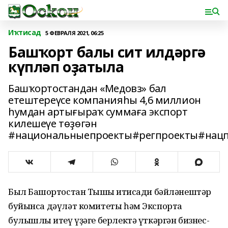
Иҡтисад
5 ФЕВРАЛЯ 2021, 06:25
Башҡорт балы сит илдәргә
күпләп оҙатыла
Башҡортостандан «Медовз» бал
етештереүсе компанияһы 4,6 миллион
һумдан артығыраҡ суммаға экспорт
килешеүе төҙөгән
#национальныепроекты#регпроекты#нацп
Был Башҡортостан Тышҡы иҡтисади бәйләнештәр
буйынса дәүләт комитеты һәм Экспортҡа
булышлыҡ итеү үҙәге берлектә үткәргән бизнес-