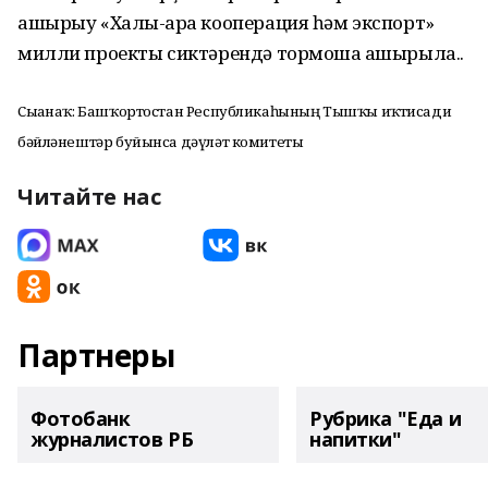
ашырыу «Халыҡ-ара кооперация һәм экспорт»
милли проекты сиктәрендә тормошҡа ашырыла..
Сығанаҡ: Башҡортостан Республикаһының Тышҡы иҡтисади
бәйләнештәр буйынса дәүләт комитеты
Читайте нас
Партнеры
Фотобанк
Рубрика "Еда и
журналистов РБ
напитки"