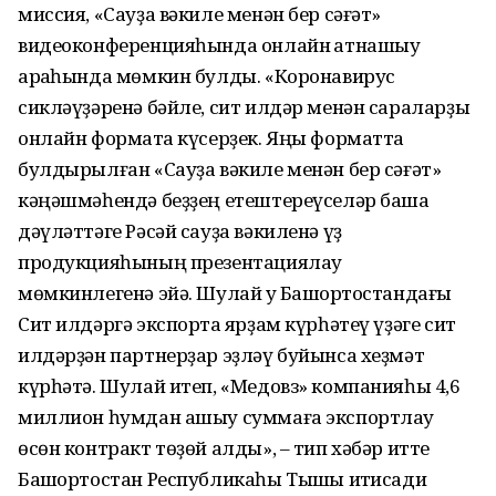
миссия, «Сауҙа вәкиле менән бер сәғәт»
видеоконференцияһында онлайн ҡатнашыу
арҡаһында мөмкин булды. «Коронавирус
сикләүҙәренә бәйле, сит илдәр менән сараларҙы
онлайн форматҡа күсерҙек. Яңы форматта
булдырылған «Сауҙа вәкиле менән бер сәғәт»
кәңәшмәһендә беҙҙең етештереүселәр башҡа
дәүләттәге Рәсәй сауҙа вәкиленә үҙ
продукцияһының презентациялау
мөмкинлегенә эйә. Шулай уҡ Башҡортостандағы
Сит илдәргә экспортҡа ярҙам күрһәтеү үҙәге сит
илдәрҙән партнерҙар эҙләү буйынса хеҙмәт
күрһәтә. Шулай итеп, «Медовз» компанияһы 4,6
миллион һумдан ашыу суммаға экспортлау
өсөн контракт төҙөй алды», – тип хәбәр итте
Башҡортостан Республикаһы Тышҡы иҡтисади