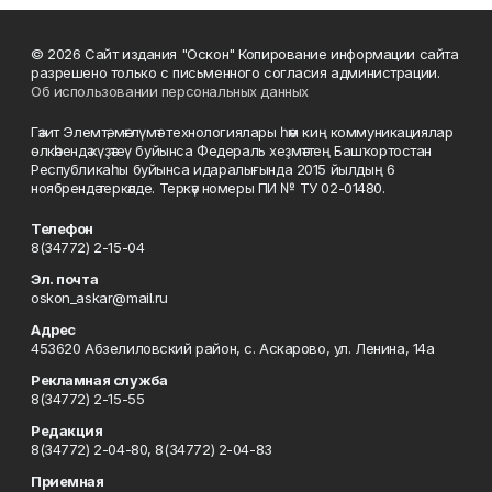
© 2026 Сайт издания "Оскон" Копирование информации сайта
разрешено только с письменного согласия администрации.
Об использовании персональных данных
Гәзит Элемтә, мәғлүмәт технологиялары һәм киң коммуникациялар
өлкәһендә күҙәтеү буйынса Федераль хеҙмәттең Башҡортостан
Республикаһы буйынса идаралығында 2015 йылдың 6
ноябрендә теркәлде. Теркәү номеры ПИ № ТУ 02-01480.
Телефон
8(34772) 2-15-04
Эл. почта
oskon_askar@mail.ru
Адрес
453620 Абзелиловский район, с. Аскарово, ул. Ленина, 14а
Рекламная служба
8(34772) 2-15-55
Редакция
8(34772) 2-04-80, 8(34772) 2-04-83
Приемная