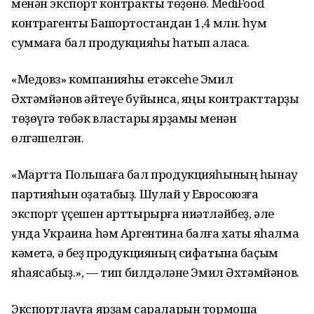
менән экспорт контракты төҙөнө. MediFood
контрагенты Башҡортостандан 1,4 млн. һум
суммаға бал продукцияһы һатып аласаҡ.
«Медовз» компанияһы етәксеһе Эмил
Әхтәмйәнов әйтеүе буйынса, яңы контракттарҙы
төҙөүгә төбәк властары ярҙамы менән
өлгәшелгән.
«Мартта Польшаға бал продукцияһының һынау
партияһын оҙатабыҙ. Шулай уҡ Евросоюзға
экспорт үҫешен арттырырға ниәтләйбеҙ, әле
унда Украина һәм Аргентина балға хаҡты яһалма
кәметә, ә беҙ продукцияның сифатына баҫым
яһаясаҡбыҙ.», — тип билдәләне Эмил Әхтәмйәнов.
Экспортлауға ярҙам сараларын тормошҡа