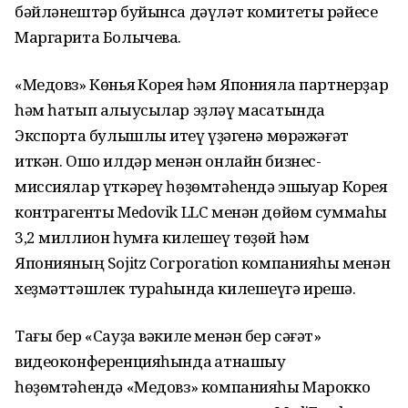
бәйләнештәр буйынса дәүләт комитеты рәйесе
Маргарита Болычева.
«Медовз» Көньяҡ Корея һәм Японияла партнерҙар
һәм һатып алыусылар эҙләү маҡсатында
Экспортҡа булышлыҡ итеү үҙәгенә мөрәжәғәт
иткән. Ошо илдәр менән онлайн бизнес-
миссиялар үткәреү һөҙөмтәһендә эшҡыуар Корея
контрагенты Medovik LLC менән дөйөм суммаһы
3,2 миллион һумға килешеү төҙөй һәм
Японияның Sojitz Corporation компанияһы менән
хеҙмәттәшлек тураһында килешеүгә ирешә.
Тағы бер «Сауҙа вәкиле менән бер сәғәт»
видеоконференцияһында ҡатнашыу
һөҙөмтәһендә «Медовз» компанияһы Марокко