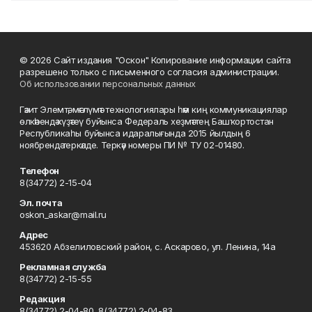
© 2026 Сайт издания "Оскон" Копирование информации сайта
разрешено только с письменного согласия администрации.
Об использовании персональных данных
Гәзит Элемтә, мәғлүмәт технологиялары һәм киң коммуникациялар
өлкәһендә күҙәтеү буйынса Федераль хеҙмәттең Башҡортостан
Республикаһы буйынса идаралығында 2015 йылдың 6
ноябрендә теркәлде. Теркәү номеры ПИ № ТУ 02-01480.
Телефон
8(34772) 2-15-04
Эл. почта
oskon_askar@mail.ru
Адрес
453620 Абзелиловский район, с. Аскарово, ул. Ленина, 14а
Рекламная служба
8(34772) 2-15-55
Редакция
8(34772) 2-04-80, 8(34772) 2-04-83