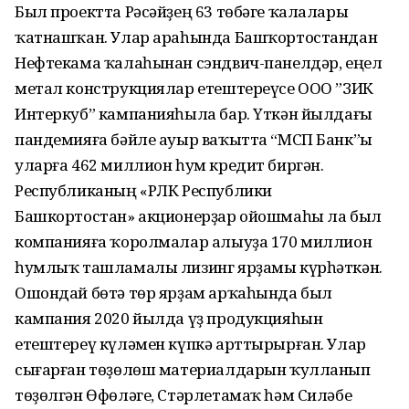
Был проектта Рәсәйҙең 63 төбәге ҡалалары
ҡатнашҡан. Улар араһында Башҡортостандан
Нефтекама ҡалаһынан сэндвич-панелдәр, еңел
метал конструкциялар етештереүсе ООО ”ЗИК
Интеркуб” кампанияһыла бар. Үткән йылдағы
пандемияға бәйле ауыр ваҡытта “МСП Банк”ы
уларға 462 миллион һум кредит биргән.
Республиканың «РЛК Республики
Башкортостан» акционерҙар ойошмаһы ла был
компанияға ҡоролмалар алыуҙа 170 миллион
һумлыҡ ташламалы лизинг ярҙамы күрһәткән.
Ошондай бөтә төр ярҙам арҡаһында был
кампания 2020 йылда үҙ продукцияһын
етештереү күләмен күпкә арттырырған. Улар
сығарған төҙөлөш материалдарын ҡулланып
төҙөлгән Өфөләге, Стәрлетамаҡ һәм Силәбе