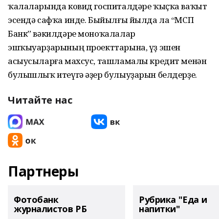
ҡалаларында ковид госпиталдәре ҡыҫҡа ваҡыт
эсендә сафҡа инде. Быйылғы йылда ла “МСП
Банк” вәкилдәре моноҡалалар
эшҡыуарҙарының проекттарына, үҙ эшен
асыусыларға махсус, ташламалы кредит менән
булышлыҡ итеүгә әҙер булыуҙарын белдерҙе.
Читайте нас
Партнеры
Фотобанк
Рубрика "Еда и
журналистов РБ
напитки"