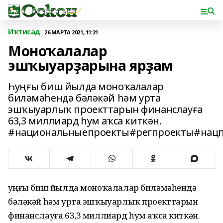
Иҡтисад
26 МАРТА 2021, 11:21
Моноҡалалар
эшҡыуарҙарына ярҙам
Һуңғы биш йылда моноҡалалар
биләмәһендә бәләкәй һәм урта
эшҡыуарлыҡ проекттарын финанслауға
63,3 миллиард һум аҡса киткән.
#национальныепроекты#регпроекты#нацп
Һуңғы биш йылда моноҡалалар биләмәһендә
бәләкәй һәм урта эшҡыуарлыҡ проекттарын
финанслауға 63,3 миллиард һум аҡса киткән.